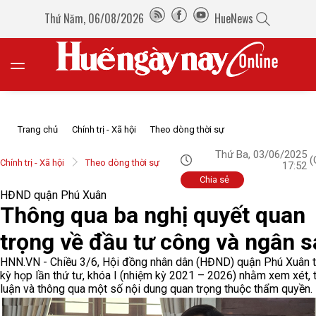
Thứ Năm, 06/08/2026
HueNews
Trang chủ
Chính trị - Xã hội
Theo dòng thời sự
Thứ Ba, 03/06/2025
(
Chính trị - Xã hội
Theo dòng thời sự
17:52
Chia sẻ
HĐND quận Phú Xuân
Thông qua ba nghị quyết quan
trọng về đầu tư công và ngân 
HNN.VN - Chiều 3/6, Hội đồng nhân dân (HĐND) quận Phú Xuân 
kỳ họp lần thứ tư, khóa I (nhiệm kỳ 2021 – 2026) nhằm xem xét, 
luận và thông qua một số nội dung quan trọng thuộc thẩm quyền.