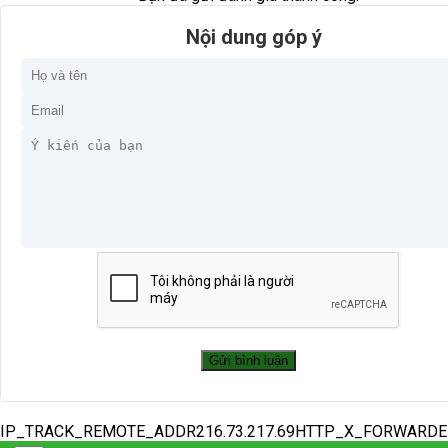
Nội dung góp ý
IP_TRACK_REMOTE_ADDR216.73.217.69HTTP_X_FORWARD