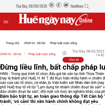
Thứ Bảy, 08/08/2026
HueNews
Trang chủ
Chính trị - Xã hội
Pháp luật cuộc sống
Thứ Bảy, 08/02/2025
Chính trị - Xã hội
Pháp luật cuộc sống
14:42
Chia sẻ
Đừng liều lĩnh, bất chấp pháp l
HNN - Trong quá trình tổ chức đấu giá tài sản tại tỉnh Thừa Thiên
(nay là thành phố Huế), H. M. T. đã thực hiện nhiều hành vi chiếm đ
sản của các tổ chức, cá nhân, bị Viện kiểm sát Nhân dân tỉnh (nay 
phố Huế) truy tố về tội “Lạm dụng tín nhiệm chiếm đoạt tài sản” 
đảo chiếm đoạt tài sản”, đối mặt với mức án nghiêm khắc của ph
Đảm bảo trật tự, an toàn giao thông dịp Tết
Cán bộ 
tránh', 'vô cảm' thì nền hành chính không đạt yêu