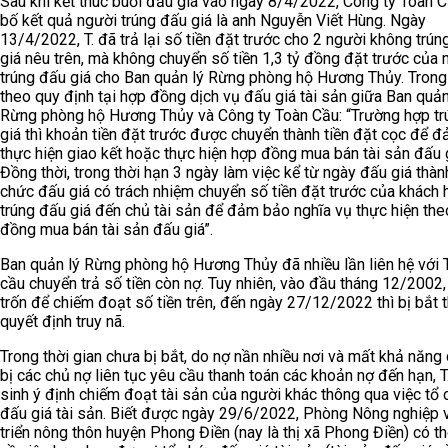
Sau khi kết thúc buổi đấu giá vào ngày 8/4/2022, Công ty Toàn 
bố kết quả người trúng đấu giá là anh Nguyễn Viết Hùng. Ngày
13/4/2022, T. đã trả lại số tiền đặt trước cho 2 người không trún
giá nêu trên, mà không chuyển số tiền 1,3 tỷ đồng đặt trước của 
trúng đấu giá cho Ban quản lý Rừng phòng hộ Hương Thủy. Trong 
theo quy định tại hợp đồng dịch vụ đấu giá tài sản giữa Ban quản
Rừng phòng hộ Hương Thủy và Công ty Toàn Cầu: “Trường hợp tr
giá thì khoản tiền đặt trước được chuyển thành tiền đặt cọc để 
thực hiện giao kết hoặc thực hiện hợp đồng mua bán tài sản đấu g
Đồng thời, trong thời hạn 3 ngày làm việc kể từ ngày đấu giá thành
chức đấu giá có trách nhiệm chuyển số tiền đặt trước của khách 
trúng đấu giá đến chủ tài sản để đảm bảo nghĩa vụ thực hiện th
đồng mua bán tài sản đấu giá”.
Ban quản lý Rừng phòng hộ Hương Thủy đã nhiều lần liên hệ với T
cầu chuyển trả số tiền còn nợ. Tuy nhiên, vào đầu tháng 12/2002,
trốn để chiếm đoạt số tiền trên, đến ngày 27/12/2022 thì bị bắt 
quyết định truy nã.
Trong thời gian chưa bị bắt, do nợ nần nhiều nơi và mất khả năng c
bị các chủ nợ liên tục yêu cầu thanh toán các khoản nợ đến hạn, T
sinh ý định chiếm đoạt tài sản của người khác thông qua việc tổ
đấu giá tài sản. Biết được ngày 29/6/2022, Phòng Nông nghiệp 
triển nông thôn huyện Phong Điền (nay là thị xã Phong Điền) có t