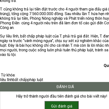
không trả.
T. cũng không trả lại tiền đặt trước cho 4 người tham gia đấu giá
trúng), tổng cộng 7.560.000.000 đồng. Sau nhiều lần T. hứa hẹn n
không trả lại tiền, Phòng Nông nghiệp và Phát triển nông thôn hu
Phong Điền cùng 4 người nêu trên đã làm đơn tố cáo gửi đến Cơ
Công an.
Sự liều lĩnh, bất chấp pháp luật của T. phải trả giá đắt. Hiện, T. đ
ngày ra trước “vánh móng ngựa”, chịu sự xét xử nghiêm khắc của
luật. Đây là bài học không chỉ cho cá nhân T. mà còn là lời nhắc nh
mọi người, trong cuộc sống luôn phải tuân thủ pháp luật, tránh sa
vào tù tội.
Qu
Từ khóa:
liều lĩnh
bất chấp
pháp luật
ĐÁNH GIÁ
Hãy trở thành người đầu tiên đánh giá cho bài viết này!