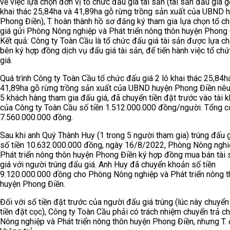
về việc lựa chọn đơn vị tổ chức đấu giá tài sản (tài sản đấu giá 
khai thác 25,84ha và 41,89ha gỗ rừng trồng sản xuất của UBND 
Phong Điền), T. hoàn thành hồ sơ đăng ký tham gia lựa chọn tổ c
giá gửi Phòng Nông nghiệp và Phát triển nông thôn huyện Phong 
Kết quả: Công ty Toàn Cầu là tổ chức đấu giá tài sản được lựa ch
bên ký hợp đồng dịch vụ đấu giá tài sản, để tiến hành việc tổ ch
giá.
Quá trình Công ty Toàn Cầu tổ chức đấu giá 2 lô khai thác 25,84h
41,89ha gỗ rừng trồng sản xuất của UBND huyện Phong Điền nêu 
5 khách hàng tham gia đấu giá, đã chuyển tiền đặt trước vào tài 
của Công ty Toàn Cầu số tiền 1.512.000.000 đồng/người. Tổng c
7.560.000.000 đồng.
Sau khi anh Quý Thành Huy (1 trong 5 người tham gia) trúng đấu g
số tiền 10.632.000.000 đồng, ngày 16/8/2022, Phòng Nông nghi
Phát triển nông thôn huyện Phong Điền ký hợp đồng mua bán tài
giá với người trúng đấu giá. Anh Huy đã chuyển khoản số tiền
9.120.000.000 đồng cho Phòng Nông nghiệp và Phát triển nông t
huyện Phong Điền.
Đối với số tiền đặt trước của người đấu giá trúng (lúc này chuyển
tiền đặt cọc), Công ty Toàn Cầu phải có trách nhiệm chuyển trả 
Nông nghiệp và Phát triển nông thôn huyện Phong Điền, nhưng T.