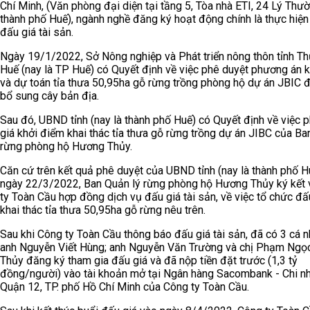
Chí Minh, (Văn phòng đại diện tại tầng 5, Tòa nhà ETI, 24 Lý Thườ
thành phố Huế), ngành nghề đăng ký hoạt động chính là thực hiện
đấu giá tài sản.
Ngày 19/1/2022, Sở Nông nghiệp và Phát triển nông thôn tỉnh T
Huế (nay là TP Huế) có Quyết định về việc phê duyệt phương án k
và dự toán tỉa thưa 50,95ha gỗ rừng trồng phòng hộ dự án JBIC đ
bổ sung cây bản địa.
Sau đó, UBND tỉnh (nay là thành phố Huế) có Quyết định về việc 
giá khởi điểm khai thác tỉa thưa gỗ rừng trồng dự án JIBC của Ba
rừng phòng hộ Hương Thủy.
Căn cứ trên kết quả phê duyệt của UBND tỉnh (nay là thành phố H
ngày 22/3/2022, Ban Quản lý rừng phòng hộ Hương Thủy ký kết 
ty Toàn Cầu hợp đồng dịch vụ đấu giá tài sản, về việc tổ chức đấ
khai thác tỉa thưa 50,95ha gỗ rừng nêu trên.
Sau khi Công ty Toàn Cầu thông báo đấu giá tài sản, đã có 3 cá n
anh Nguyễn Viết Hùng; anh Nguyễn Văn Trường và chị Phạm Ngọ
Thủy đăng ký tham gia đấu giá và đã nộp tiền đặt trước (1,3 tỷ
đồng/người) vào tài khoản mở tại Ngân hàng Sacombank - Chi n
Quận 12, TP. phố Hồ Chí Minh của Công ty Toàn Cầu.