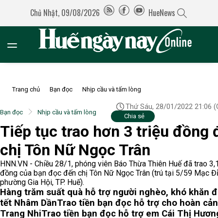
Chủ Nhật, 09/08/2026
HueNews
Trang chủ
Bạn đọc
Nhịp cầu và tấm lòng
Thứ Sáu, 28/01/2022 21:06
(
Bạn đọc
Nhịp cầu và tấm lòng
Chia sẻ
Tiếp tục trao hơn 3 triệu đồng
chị Tôn Nữ Ngọc Trân
HNN.VN - Chiều 28/1, phóng viên Báo Thừa Thiên Huế đã trao 3,1
đồng của bạn đọc đến chị Tôn Nữ Ngọc Trân (trú tại 5/59 Mạc Đỉ
phường Gia Hội, TP. Huế).
Hàng trăm suất quà hỗ trợ người nghèo, khó khăn 
tết Nhâm Dần
Trao tiền bạn đọc hỗ trợ cho hoàn cả
Trang Nhi
Trao tiền bạn đọc hỗ trợ em Cái Thị Hươn