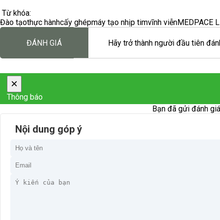
Từ khóa:
Đào tạo
thực hành
cấy ghép
máy tạo nhịp tim
vĩnh viễn
MEDPACE L
ĐÁNH GIÁ
Hãy trở thành người đầu tiên đánh
×
Thông báo
Bạn đã gửi đánh giá
Nội dung góp ý