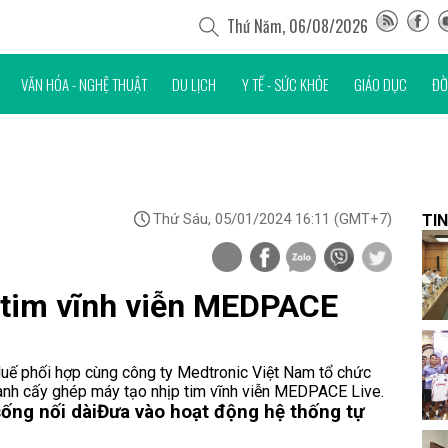
Thứ Năm, 06/08/2026
VĂN HÓA - NGHỆ THUẬT
DU LỊCH
Y TẾ - SỨC KHỎE
GIÁO DỤC
ĐỜ
Thứ Sáu, 05/01/2024 16:11
(GMT+7)
TIN
 tim vĩnh viễn MEDPACE
uế phối hợp cùng công ty Medtronic Việt Nam tổ chức
ành cấy ghép máy tạo nhịp tim vĩnh viễn MEDPACE Live.
ống nối dài
Đưa vào hoạt động hệ thống tự