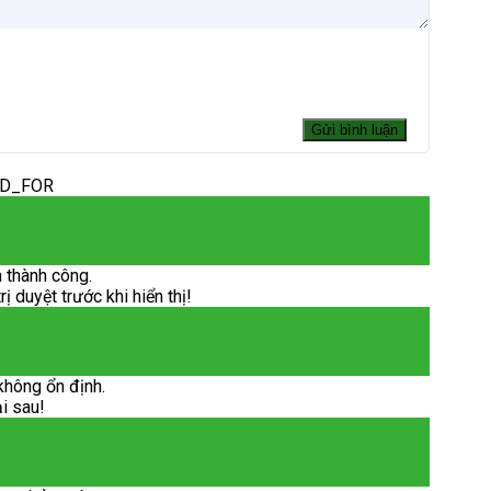
ED_FOR
 thành công.
 duyệt trước khi hiển thị!
không ổn định.
ại sau!