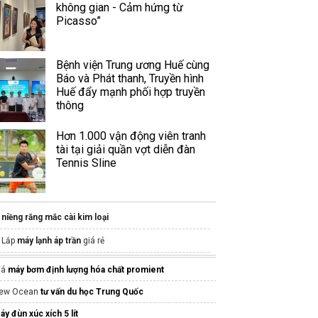
không gian - Cảm hứng từ
Picasso”
Bệnh viện Trung ương Huế cùng
Báo và Phát thanh, Truyền hình
Huế đẩy mạnh phối hợp truyền
thông
Hơn 1.000 vận động viên tranh
tài tại giải quần vợt diễn đàn
Tennis Sline
niềng răng mắc cài kim loại
Lắp
máy lạnh áp trần
giá rẻ
Sorellabeauty spa
iá
máy bơm định lượng hóa chất promient
Lưu ý thi công hệ thống làm mát
ew Ocean
tư vấn du học Trung Quốc
ViDental -
Trồng răng Implant không đau
trọn gói
áy đùn xúc xích 5 lít