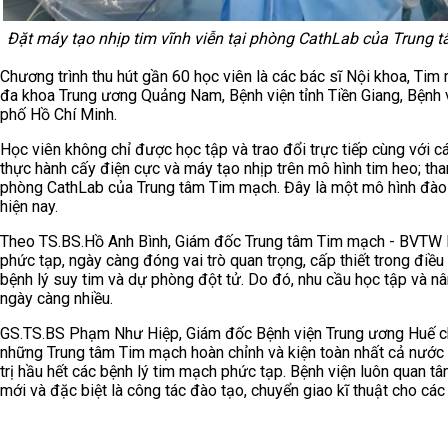
Đặt máy tạo nhịp tim vĩnh viễn tại phòng CathLab của Trung
Chương trình thu hút gần 60 học viên là các bác sĩ Nội khoa, Ti
đa khoa Trung ương Quảng Nam, Bệnh viện tỉnh Tiền Giang, Bệnh 
phố Hồ Chí Minh.
Học viên không chỉ được học tập và trao đổi trực tiếp cùng với
thực hành cấy điện cực và máy tạo nhịp trên mô hình tim heo; tha
phòng CathLab của Trung tâm Tim mạch. Đây là một mô hình đào tạ
hiện nay.
Theo TS.BS.Hồ Anh Bình, Giám đốc Trung tâm Tim mạch - BVTW Huế,
phức tạp, ngày càng đóng vai trò quan trọng, cấp thiết trong điều
bệnh lý suy tim và dự phòng đột tử. Do đó, nhu cầu học tập và nân
ngày càng nhiều.
GS.TS.BS Phạm Như Hiệp, Giám đốc Bệnh viện Trung ương Huế ch
những Trung tâm Tim mạch hoàn chỉnh và kiện toàn nhất cả nước vớ
trị hầu hết các bệnh lý tim mạch phức tạp. Bệnh viện luôn quan tâ
mới và đặc biệt là công tác đào tạo, chuyển giao kĩ thuật cho các