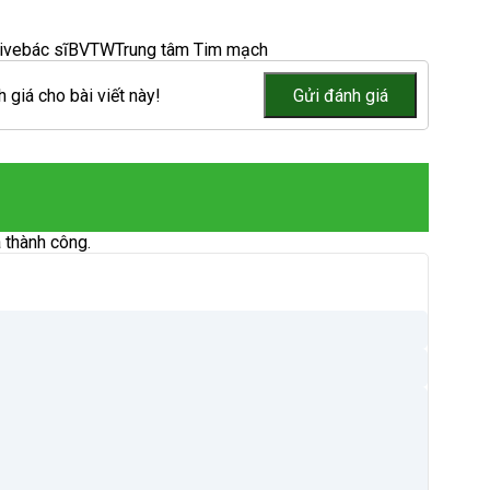
ive
bác sĩ
BVTW
Trung tâm Tim mạch
 giá cho bài viết này!
 thành công.