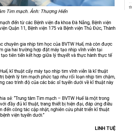
t
 tâm Tim mạch. Ảnh: Thượng Hiển
x
m mạch đến từ các Bệnh viện đa khoa Đà Nẵng, Bệnh viện
Đ
viện Quận 11, Bệnh viện 175 và Bệnh viện Thủ Đức, Thành
T
 các chuyên gia nhịp tim học của BVTW Huế, mà còn được
b
m gia hai trường hợp đặt máy tạo nhịp vĩnh viễn tại
o tiên tiến kết hợp giữa lý thuyết và thực hành thực tế
 kĩ thuật cấy máy tạo nhịp tim vĩnh viễn là kĩ thuật
 trị bệnh lý tim mạch phức tạp như rối loạn nhịp tim chậm,
g cao trình độ của các bác sĩ tuyến dưới về kĩ thuật này
ia sẻ: “Trung tâm Tim mạch – BVTW Huế là một trong
i đầy đủ kĩ thuật, trang thiết bị hiện đại, đáp ứng điều
m đến công tác cập nhật, nghiên cứu phát triển kĩ thuật
 bệnh viện tuyến dưới.”
LINH TUỆ