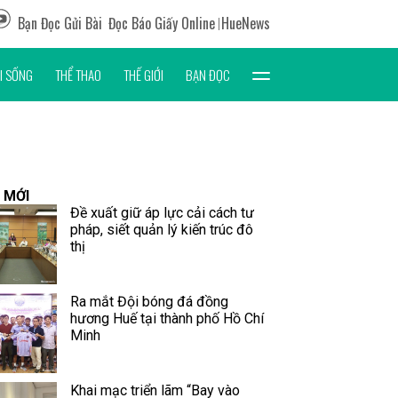
Bạn Đọc Gửi Bài
Đọc Báo Giấy Online
HueNews
I SỐNG
THỂ THAO
THẾ GIỚI
BẠN ĐỌC
 MỚI
Đề xuất giữ áp lực cải cách tư
pháp, siết quản lý kiến trúc đô
thị
Ra mắt Đội bóng đá đồng
hương Huế tại thành phố Hồ Chí
Minh
Khai mạc triển lãm “Bay vào