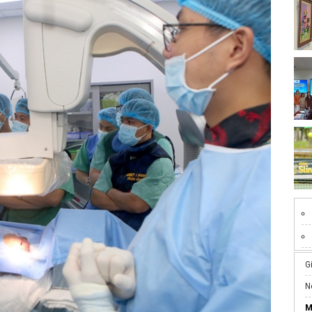
G
N
M