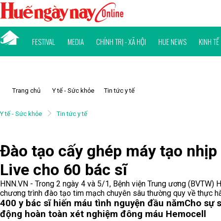
FESTIVAL
MEDIA
CHÍNH TRỊ - XÃ HỘI
HUE NEWS
KINH TẾ
Trang chủ
Y tế - Sức khỏe
Tin tức y tế
Y tế - Sức khỏe
Tin tức y tế
Đào tạo cấy ghép máy tạo nhịp
Live cho 60 bác sĩ
HNN.VN - Trong 2 ngày 4 và 5/1, Bệnh viện Trung ương (BVTW) H
chương trình đào tạo tim mạch chuyên sâu thường quy về thực h
400 y bác sĩ hiến máu tình nguyện đầu năm
Cho sự s
động hoàn toàn xét nghiệm đông máu Hemocell