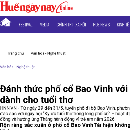
FESTIVAL
MEDIA
CHÍNH TRỊ - XÃ HỘI
HUE NEWS
KINH TẾ
Trang chủ
Văn hóa - Nghệ thuật
Văn hóa - Nghệ thuật
Đánh thức phố cổ Bao Vinh với
dành cho tuổi thơ
HNN.VN - Từ ngày 29 đến 31/5, tuyến phố đi bộ Bao Vinh, phườn
đặc sắc với ngày hội “Ký ức tuổi thơ trong lòng phố cổ” – hoạt độ
đồng và hưởng ứng Tháng hành động vì trẻ em năm 2026.
Rộn ràng sắc xuân ở phố cổ Bao Vinh
Tái hiện không