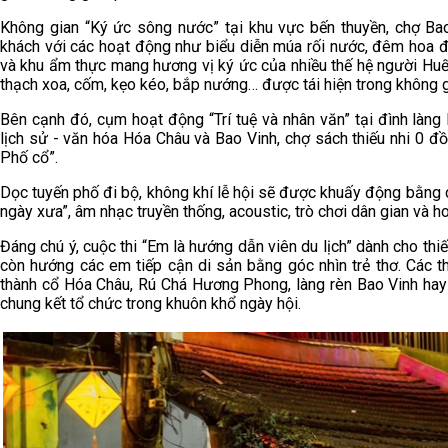
Không gian “Ký ức sông nước” tại khu vực bến thuyền, chợ Ba
khách với các hoạt động như biểu diễn múa rối nước, đêm hoa đ
và khu ẩm thực mang hương vị ký ức của nhiều thế hệ người Hu
thạch xoa, cốm, kẹo kéo, bắp nướng… được tái hiện trong không g
Bên cạnh đó, cụm hoạt động “Trí tuệ và nhân văn” tại đình làng
lịch sử - văn hóa Hóa Châu và Bao Vinh, chợ sách thiếu nhi 0 đồ
Phố cổ”.
Dọc tuyến phố đi bộ, không khí lễ hội sẽ được khuấy động bằng
ngày xưa”, âm nhạc truyền thống, acoustic, trò chơi dân gian và h
Đáng chú ý, cuộc thi “Em là hướng dẫn viên du lịch” dành cho thi
còn hướng các em tiếp cận di sản bằng góc nhìn trẻ thơ. Các th
thành cổ Hóa Châu, Rú Chá Hương Phong, làng rèn Bao Vinh hay
chung kết tổ chức trong khuôn khổ ngày hội.