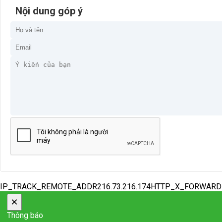
Nội dung góp ý
IP_TRACK_REMOTE_ADDR216.73.216.174HTTP_X_FORWAR
×
Thông báo