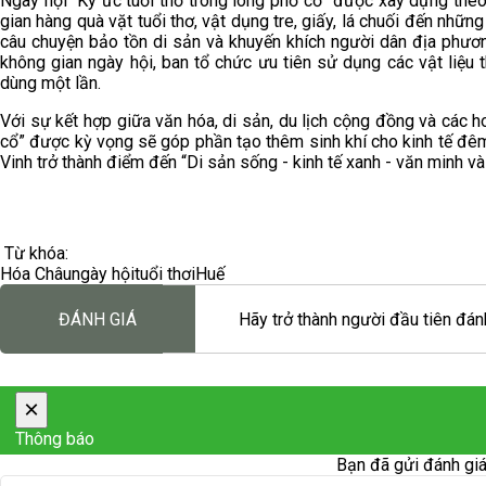
Ngày hội “Ký ức tuổi thơ trong lòng phố cổ” được xây dựng theo
gian hàng quà vặt tuổi thơ, vật dụng tre, giấy, lá chuối đến nhữ
câu chuyện bảo tồn di sản và khuyến khích người dân địa phương
không gian ngày hội, ban tổ chức ưu tiên sử dụng các vật liệu t
dùng một lần.
Với sự kết hợp giữa văn hóa, di sản, du lịch cộng đồng và các h
cổ” được kỳ vọng sẽ góp phần tạo thêm sinh khí cho kinh tế đê
Vinh trở thành điểm đến “Di sản sống - kinh tế xanh - văn minh và
Từ khóa:
Hóa Châu
ngày hội
tuổi thơi
Huế
ĐÁNH GIÁ
Hãy trở thành người đầu tiên đánh
×
Thông báo
Bạn đã gửi đánh giá