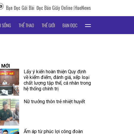
Bạn Đọc Gửi Bài
Đọc Báo Giấy Online
HueNews
I SỐNG
THỂ THAO
THẾ GIỚI
BẠN ĐỌC
 MỚI
Lấy ý kiến hoàn thiện Quy định
về kiểm điểm, đánh giá, xếp loại
chất lượng tập thể, cá nhân trong
hệ thống chính trị
Nữ trưởng thôn trẻ nhiệt huyết
Ấm áp từ phúc lợi công đoàn