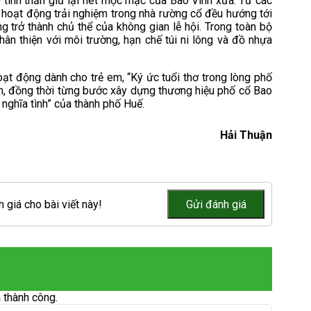
 tinh thần giữ lại nét mộc mạc của Bao Vinh xưa. Từ các
ng hoạt động trải nghiệm trong nhà rường cổ đều hướng tới
 trở thành chủ thể của không gian lễ hội. Trong toàn bộ
hân thiện với môi trường, hạn chế túi ni lông và đồ nhựa
oạt động dành cho trẻ em, “Ký ức tuổi thơ trong lòng phố
m, đồng thời từng bước xây dựng thương hiệu phố cổ Bao
 nghĩa tình” của thành phố Huế.
Hải Thuận
 giá cho bài viết này!
 thành công.