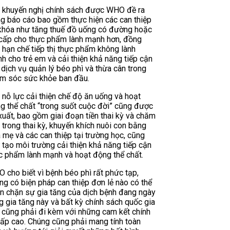
 khuyến nghị chính sách được WHO đề ra
ng báo cáo bao gồm thực hiện các can thiệp
 khóa như tăng thuế đồ uống có đường hoặc
 cấp cho thực phẩm lành mạnh hơn, đồng
i hạn chế tiếp thị thực phẩm không lành
h cho trẻ em và cải thiện khả năng tiếp cận
 dịch vụ quản lý béo phì và thừa cân trong
m sóc sức khỏe ban đầu.
 nỗ lực cải thiện chế độ ăn uống và hoạt
g thể chất “trong suốt cuộc đời” cũng được
xuất, bao gồm giai đoạn tiền thai kỳ và chăm
 trong thai kỳ, khuyến khích nuôi con bằng
 mẹ và các can thiệp tại trường học, cũng
 tạo môi trường cải thiện khả năng tiếp cận
c phẩm lành mạnh và hoạt động thể chất.
 cho biết vì bệnh béo phì rất phức tạp,
ng có biện pháp can thiệp đơn lẻ nào có thể
n chặn sự gia tăng của dịch bệnh đang ngày
g gia tăng này và bất kỳ chính sách quốc gia
 cũng phải đi kèm với những cam kết chính
 cấp cao. Chúng cũng phải mang tính toàn