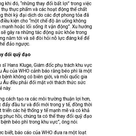
ng khi đó, “những thay đổi bất lợi” trong việc
u thụ thực phẩm và các hoạt động thể chất
ng thời kỳ đại dịch do các đợt phong tỏa đã
 điều kiện cho “một chế độ ăn uống không
h mạnh hoặc lối sống ít vận động”. Xu hướng
 sẽ gây ra những tác động sức khỏe trong
ng năm tới và sẽ đòi hỏi nỗ lực đáng kể để
thể đảo ngược.
y đổi quỹ đạo
n sĩ Hans Kluge, Giám đốc phụ trách khu vực
u Âu của WHO cảnh báo rằng béo phì là một
h bệnh không có biên giới, và mỗi quốc gia
u Âu đều phải đối mặt với thách thức sức
ẻ này.
ng cách tạo ra các môi trường thuận lợi hơn,
c đẩy đầu tư và đổi mới trong y tế, đồng thời
t triển các hệ thống y tế mạnh mẽ và có khả
g phục hồi, chúng ta có thể thay đổi quỹ đạo
 bệnh béo phì trong khu vực”, ông nói.
c biết, báo cáo của WHO đưa ra một loạt