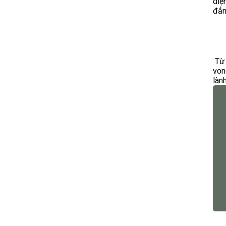
diệ
đẳn
Từ 
von
làn