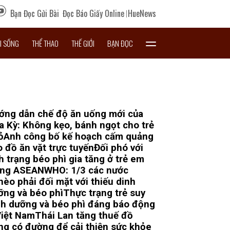
Bạn Đọc Gửi Bài
Đọc Báo Giấy Online
HueNews
I SỐNG
THỂ THAO
THẾ GIỚI
BẠN ĐỌC
ớng dẫn chế độ ăn uống mới của
a Kỳ: Không kẹo, bánh ngọt cho trẻ
ỏ
Anh công bố kế hoạch cấm quảng
o đồ ăn vặt trực tuyến
Đối phó với
h trạng béo phì gia tăng ở trẻ em
ong ASEAN
WHO: 1/3 các nước
hèo phải đối mặt với thiếu dinh
ỡng và béo phì
Thực trạng trẻ suy
nh dưỡng và béo phì đáng báo động
Việt Nam
Thái Lan tăng thuế đồ
ng có đường để cải thiện sức khỏe