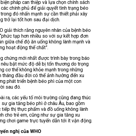
 biện pháp can thiệp và lựa chọn chính sách
 các chính phủ để giải quyết tình trạng béo
, trong đó nhấn mạnh sự cần thiết phải xây
g trở lại tốt hơn sau đại dịch.
 giải thích rằng nguyên nhân của bệnh béo
 “phức tạp hơn nhiều so với sự kết hợp đơn
ần giữa chế độ ăn uống không lành mạnh và
ng hoạt động thể chất”.
g chứng mới nhất được trình bày trong báo
 nêu bật mức độ dễ bị tổn thương do trọng
ng cơ thể không khỏe mạnh trong những
 tháng đầu đời có thể ảnh hưởng đến xu
ng phát triển bệnh béo phì của một con
ời sau đó.
ài ra, các yếu tố môi trường cũng đang thúc
 sự gia tăng béo phì ở châu Âu, bao gồm
c tiếp thị thực phẩm và đồ uống không lành
h cho trẻ em, cũng như sự gia tăng xu
ng chơi game trực tuyến dẫn tới ít vận động.
yến nghị của WHO