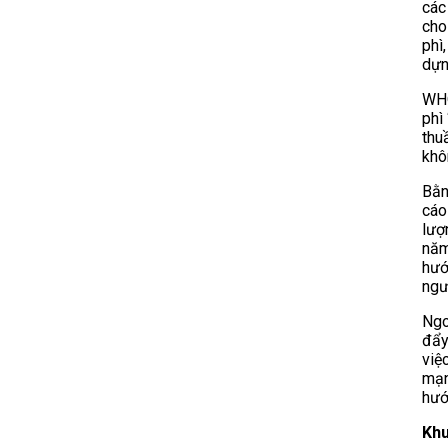
các
cho
phì
dựn
WHO
phì
thu
khô
Bằn
cáo
lượ
năm
hướ
ngư
Ngo
đẩy
việ
mạn
hướ
Khu