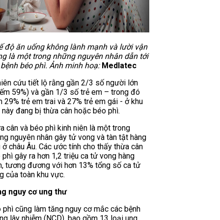
ế độ ăn uống không lành mạnh và lười vận
g là một trong những nguyên nhân dẫn tới
bệnh béo phì. Ảnh minh hoạ:
Medlatec
iên cứu tiết lộ rằng gần 2/3 số người lớn
iếm 59%) và gần 1/3 số trẻ em – trong đó
 29% trẻ em trai và 27% trẻ em gái - ở khu
 này đang bị thừa cân hoặc béo phì.
a cân và béo phì kinh niên là một trong
ng nguyên nhân gây tử vong và tàn tật hàng
 ở châu Âu. Các ước tính cho thấy thừa cân
 phì gây ra hơn 1,2 triệu ca tử vong hàng
, tương đương với hơn 13% tổng số ca tử
g của toàn khu vực.
g nguy cơ ung thư
 phì cũng làm tăng nguy cơ mắc các bệnh
ng lây nhiễm (NCD), bao gồm 13 loại ung