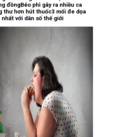
ng đồng
Béo phì gây ra nhiều ca
g thư hơn hút thuốc
3 mối đe dọa
 nhất với dân số thế giới