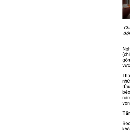
Ch
độn
Ngh
(ch
gồm
vực
Thừ
nhữ
đầu
béo
năm
von
Tăn
Béo
khô