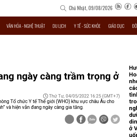
Chủ Nhật, 09/08/2026
VĂN HÓA - NGHỆ THUẬT
DU LỊCH
Y TẾ - SỨC KHỎE
GIÁO DỤC
ĐỜ
Hư
ang ngày càng trầm trọng ở
Ho
nh
cá
tìn
Thứ Tư, 04/05/2022 16:25
(GMT+7)
tr
òng Tổ chức Y tế Thế giới (WHO) khu vực châu Âu cho
nh” và hiện vẫn đang ngày càng gia tăng.
ng
dư
di
ở 
uố