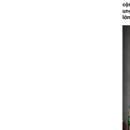
cộ
un
lớn