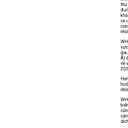
thư
đườ
khả
ca 
con
nhữ
WHO
vực
gia
Á) 
về 
202
Hơn
hưở
nhữ
WHO
biế
cũn
cận
dịc