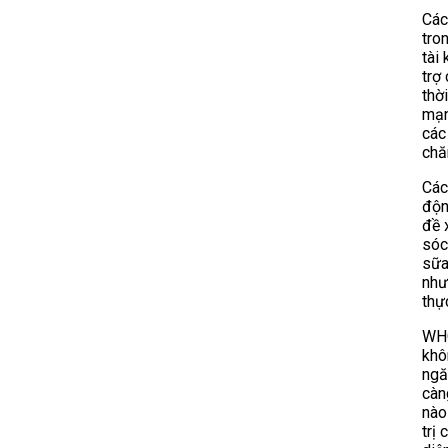
Các
tro
tài
trợ
thờ
mạn
các
chă
Các
độn
đề 
sóc
sữa
như
thự
WHO
khô
ngă
càn
nào
trị