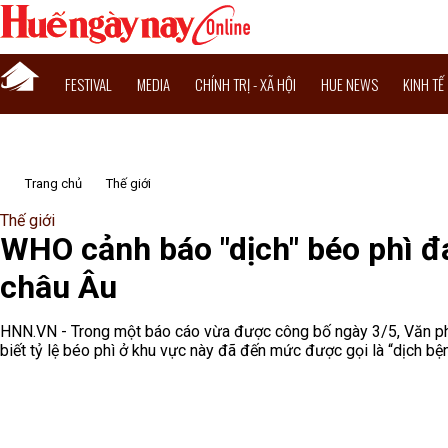
FESTIVAL
MEDIA
CHÍNH TRỊ - XÃ HỘI
HUE NEWS
KINH TẾ
Trang chủ
Thế giới
Thế giới
WHO cảnh báo "dịch" béo phì đ
châu Âu
HNN.VN - Trong một báo cáo vừa được công bố ngày 3/5, Văn ph
biết tỷ lệ béo phì ở khu vực này đã đến mức được gọi là “dịch bệ