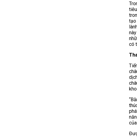
Tro
tiê
tro
tạo
làn
này
nhữ
có 
Tha
Tiế
châ
dịc
châ
kho
“Bằ
thú
phá
năn
của
Đượ