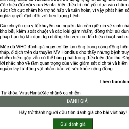
đặc hiệu đối với virus Hanta. Việc điều trị chủ yếu dựa vào chăm 
sức tích cực nhằm hỗ trợ hô hấp và tuần hoàn, vì vậy phát hiện s
nghĩa quyết định đối với tiên lượng bệnh.
Các chuyên gia y tế khuyến cáo người dân cần giữ gìn vệ sinh nhà
kho bãi, kiểm soát chuột và các loài gặm nhấm, đồng thời sử dụn
pháp bảo hộ khi dọn dẹp những khu vực có dấu hiệu chuột sinh s
Mặc dù WHO đánh giá nguy cơ lây lan rộng trong cộng đồng hiệ
thấp, ổ dịch trên du thuyền MV Hondius cho thấy những bệnh tru
nhiễm hiếm gặp vẫn có thể bùng phát trong điều kiện đặc thù. Đâ
lời nhắc nhở về tầm quan trọng của việc giám sát dịch tễ và kiểm
nguồn lây từ động vật nhằm bảo vệ sức khỏe cộng đồng.
Theo baochin
Từ khóa:
Virus
Hanta
Xác nhận
6 ca nhiễm
ĐÁNH GIÁ
Hãy trở thành người đầu tiên đánh giá cho bài viết này!