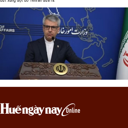
dứt xung đột do Tehran đưa ra.