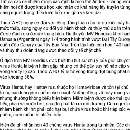
Tất cả các ca nhiễm được xác định là biến thể Andes - chủng vir
hiếm hoi đã được khoa học xác nhận có khả năng lây truyền từ n
sang người trong điều kiện tiếp xúc gần và kéo dài.
Theo WHO, nguy cơ đối với cộng đồng toàn cầu từ sự kiện này hi
mức thấp, song nguy cơ đối với hành khách và thủy thủ đoàn trên
được đánh giá ở mức trung bình. Du thuyền MV Hondius khởi hàn
Ushuaia (Argentina) ngày 1/4 trong hành trình vượt Đại Tây Dương
quần đảo Canary của Tây Ban Nha. Trên tàu hiện còn hơn 140 hàn
và thủy thủ đoàn đang được theo dõi y tế chặt chẽ.
Ổ dịch trên MV Hondius đặc biệt thu hút sự chú ý của giới chuyên
virus Hanta là bệnh hiếm gặp, nhưng có thể gây suy hô hấp cấp v
vong với tỷ lệ cao. Theo WHO, tỷ lệ tử vong trong đợt bùng phát n
vào khoảng 38%.
Virus Hanta, hay Hantavirus, thuộc họ Hantaviridae và tồn tại chủ
trong các loài gặm nhấm như chuột. Những động vật này mang vi
nhưng thường không biểu hiện bệnh. Mầm bệnh được đào thải q
tiểu, phân và nước bọt, sau đó phát tán ra môi trường. Con người 
nhiễm bệnh khi hít phải các hạt bụi chứa virus hoặc khi tiếp xúc v
phẩm, nước uống bị nhiễm bẩn.
Hiện đã ghi nhận hơn 40 chủng virus Hanta trong tự nhiên. Các c