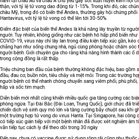
hành tại châu Âu và châu Á chủ yếu gây sốt xuất huyết kèm hội c
thận, với tỷ lệ tử vong dao động từ 1-15%. Trong khi đó, các chủn
châu Mỹ, trong đó có biến thể Andes, thường gây hội chứng phổi
Hantavirus, với tỷ lệ tử vong có thể lên tới 30-50%.
Điểm đặc biệt của biến thể Andes là khả năng lây truyền từ ngườ
người. Tuy nhiên, không giống như các bệnh hô hấp phổ biến như
COVID-19, virus này chỉ lây lan trong điều kiện tiếp xúc gần, kéo d
chẳng hạn như sống chung nhà, ngủ cùng phòng hoặc chăm sóc t
người bệnh. Giới chuyên gia cho rằng khả năng hình thành các ổ d
trong cộng đồng là rất thấp.
Triệu chứng ban đầu của bệnh thường không đặc hiệu, bao gồm s
đầu, đau cơ, buồn nôn, tiêu chảy và mệt mỏi. Trong các trường hợ
người bệnh có thể nhanh chóng chuyển sang viêm phổi, phù phổi,
hấp và sốc tim mạch.
Diễn biến mới nhất cũng khiến nhiều quốc gia tăng cường các bi
phòng ngừa. Tại Đài Bắc (Đài Loan, Trung Quốc), giới chức đã triể
chiến dịch vệ sinh quy mô lớn và tăng cường bẫy chuột sau khi g
một trường hợp tử vong do virus Hanta. Tại Singapore, hai công 
có tiếp xúc gián tiếp với một bệnh nhân đã được xét nghiệm âm t
vẫn tiếp tục cách ly để theo dõi trong 30 ngày.
Đến nay, chưa có vaccine được sử dụng rộng rãi cũng như thuốc đ