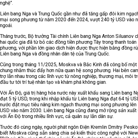
nghệ”.
Liên bang Nga và Trung Quốc gần như đã tăng gấp đôi kim ngạc
mại song phương từ năm 2020 đến 2024, vượt 240 tỷ USD vào 
ngoái.
Tháng trước, Bộ trưởng Tài chính Liên bang Nga Anton Siluanov c
hai quốc gia đã từ bỏ các đồng tiền phương Tây trong thanh toán
phương, với phần lớn giao dịch hiện được thực hiện bằng đồng r
Liên bang Nga và đồng nhân dân tệ của Trung Quốc.
Cũng trong tháng 11/2025, Moskva và Bắc Kinh đã công bố một l
chung nhằm thúc đẩy hơn nữa quan hệ song phương. Hai bên cam
trợ lẫn nhau trong các lĩnh vực từ nông nghiệp, thương mại, môi t
đầu tư tới trí tuệ nhân tạo và khám phá không gian.
Với Ấn Độ, giá trị hàng hóa nước này xuất khẩu sang Liên bang N
đạt 5 tỷ USD, trong khi nhập khẩu từ Liên bang Nga đạt 64 tỷ US
nước đặt mục tiêu nâng kim ngạch thương mại song phương lên 
USD vào năm 2030. Liên bang Nga cũng đang mở rộng sản xuất
với Ấn Độ trong nhiều lĩnh vực, cả quân sự lẫn dân sự.
Trước đó cùng ngày, người phát ngôn Điện Kremlin Dmitry Pesko
biết Moskva cũng sẵn sàng chia sẻ kiến thức công nghệ với New 