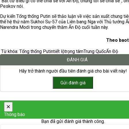
“Bất cứ điều gì có thể chia sẻ với Ấn Độ, chúng tôi sẽ chia sẻ”, ô
Peskov nói.
Dự kiến Tổng thống Putin sẽ thảo luận về việc sản xuất chung ti
thế hệ thứ năm Sukhoi Su-57 của Liên bang Nga với Thủ tướng 
Narendra Modi trong chuyến thăm Ấn Độ cuối tuần này.
Theo baot
Từ khóa:
Tổng thống Putin
tiết lộ
trọng tâm
Trung Quốc
Ấn Độ
ĐÁNH GIÁ
Hãy trở thành người đầu tiên đánh giá cho bài viết này!
×
Thông báo
Bạn đã gửi đánh giá thành công.