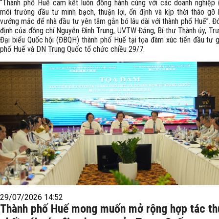
“Thành phố Huế cam kết luôn đồng hành cùng với các doanh nghiệp 
môi trường đầu tư minh bạch, thuận lợi, ổn định và kịp thời tháo gỡ 
vướng mắc để nhà đầu tư yên tâm gắn bó lâu dài với thành phố Huế”. Đó
định của đồng chí Nguyễn Đình Trung, UVTW Đảng, Bí thư Thành ủy, Tr
Đại biểu Quốc hội (ĐBQH) thành phố Huế tại tọa đàm xúc tiến đầu tư g
phố Huế và DN Trung Quốc tổ chức chiều 29/7.
29/07/2026 14:52
Thành phố Huế mong muốn mở rộng hợp tác t