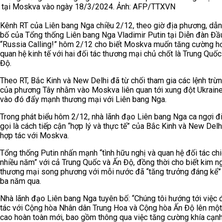
tại Moskva vào ngày 18/3/2024. Ảnh: AFP/TTXVN
Kênh RT của Liên bang Nga chiều 2/12, theo giờ địa phương, dẫn
bố của Tổng thống Liên bang Nga Vladimir Putin tại Diễn đàn Đầ
“Russia Calling!” hôm 2/12 cho biết Moskva muốn tăng cường h
quan hệ kinh tế với hai đối tác thương mại chủ chốt là Trung Quốc
Độ.
Theo RT, Bắc Kinh và New Delhi đã từ chối tham gia các lệnh trừ
của phương Tây nhằm vào Moskva liên quan tới xung đột Ukraine
vào đó đẩy mạnh thương mại với Liên bang Nga.
Trong phát biểu hôm 2/12, nhà lãnh đạo Liên bang Nga ca ngợi đ
gọi là cách tiếp cận “hợp lý và thực tế” của Bắc Kinh và New Delh
hợp tác với Moskva.
Tổng thống Putin nhấn mạnh “tình hữu nghị và quan hệ đối tác ch
nhiều năm” với cả Trung Quốc và Ấn Độ, đồng thời cho biết kim n
thương mại song phương với mỗi nước đã “tăng trưởng đáng kể”
ba năm qua.
Nhà lãnh đạo Liên bang Nga tuyên bố: “Chúng tôi hướng tới việc
tác với Cộng hòa Nhân dân Trung Hoa và Cộng hòa Ấn Độ lên mộ
cao hoàn toàn mới, bao gồm thông qua việc tăng cường khía cạn