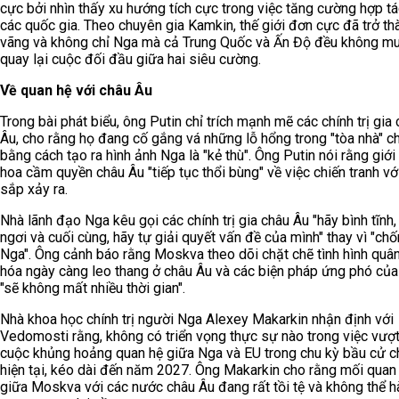
cực bởi nhìn thấy xu hướng tích cực trong việc tăng cường hợp tá
các quốc gia. Theo chuyên gia Kamkin, thế giới đơn cực đã trở th
vãng và không chỉ Nga mà cả Trung Quốc và Ấn Độ đều không m
quay lại cuộc đối đầu giữa hai siêu cường.
Về quan hệ với châu Âu
Trong bài phát biểu, ông Putin chỉ trích mạnh mẽ các chính trị gia
Âu, cho rằng họ đang cố gắng vá những lỗ hổng trong "tòa nhà" c
bằng cách tạo ra hình ảnh Nga là "kẻ thù". Ông Putin nói rằng giới 
hoa cầm quyền châu Âu "tiếp tục thổi bùng" về việc chiến tranh v
sắp xảy ra.
Nhà lãnh đạo Nga kêu gọi các chính trị gia châu Âu "hãy bình tĩnh,
ngơi và cuối cùng, hãy tự giải quyết vấn đề của mình" thay vì "ch
Nga". Ông cảnh báo rằng Moskva theo dõi chặt chẽ tình hình quâ
hóa ngày càng leo thang ở châu Âu và các biện pháp ứng phó củ
"sẽ không mất nhiều thời gian".
Nhà khoa học chính trị người Nga Alexey Makarkin nhận định với
Vedomosti rằng, không có triển vọng thực sự nào trong việc vượ
cuộc khủng hoảng quan hệ giữa Nga và EU trong chu kỳ bầu cử c
hiện tại, kéo dài đến năm 2027. Ông Makarkin cho rằng mối quan
giữa Moskva với các nước châu Âu đang rất tồi tệ và không thể 