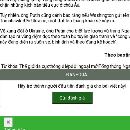
chặn những kịch bản tiêu cực ở châu Âu.
Tuy nhiên, ông Putin cũng cảnh báo rằng nếu Washington gửi tên
Tomahawk đến Ukraine, một đợt leo thang khác sẽ xảy ra.
Về xung đột ở Ukraine, ông Putin cho biết lực lượng vũ trang Ng
dần tạo ra vùng đệm dọc theo toàn bộ tuyến giao tranh và "công 
này đang diễn ra suôn sẻ, bình tĩnh và theo đúng kế hoạch".
Theo baoti
Từ khóa:
Thế giới
đa cực
thông điệp
đối ngoại mới
Tổng thống Ng
ĐÁNH GIÁ
Hãy trở thành người đầu tiên đánh giá cho bài viết này!
×
Thông báo