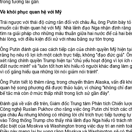
trong tương lai gần.
Về khôi phục quan hệ với Mỹ
Trái ngược với thái độ cứng rắn đối với châu Âu, ông Putin bày t
muốn cải thiện quan hệ với Mỹ. Nhà lãnh đạo Nga nhận định rằng 
tìm ra giải pháp cho những mâu thuẫn giữa hai nước để cả hai bê
hài lòng, với điều kiện đối xử với nhau bằng sự tôn trọng.
Ông Putin đánh giá cao cách tiếp cận của chính quyền Mỹ hiện tại
rằng họ nêu rõ lợi ích một cách trực tiếp, không "đạo đức giả". Ô
xét rằng chính quyền Trump hiện tại "chủ yếu hoạt động vì lợi ích
đất nước mình" và "luôn tốt hơn khi hiểu rõ người khác đang làm g
vì cố gắng hiểu qua những lời nói giảm nói tránh".
Ông Putin tiết lộ thêm rằng, trong chuyến thăm Alaska, vấn đề kh
quan hệ song phương đã được thảo luận, vì chúng "không chỉ đan
bế tắc mà còn ở mức thấp nhất trong lịch sử gần đây".
Đánh giá về vấn đề trên, Giám đốc Trung tâm Phân tích Chiến lượ
Công nghệ Ruslan Pukhov cho rằng việc ông Putin chỉ trích các ch
gia châu Âu nhưng không có những lời chỉ trích trực tiếp tương t
vào Tổng thống Trump cho thấy nhà lãnh đạo Nga hiểu rõ trách n
đặc biệt của Moskva và Washington trong việc duy trì an ninh toà
Điều này mang lại hy vọng rằng Moskva và Washington sẽ có th