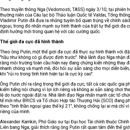
Theo truyền thông Nga (Vedomosti, TASS) ngày 3/10, tại phiên 
thường niên của Câu lạc bộ Thảo luận Quốc tế Valdai, Tổng thốn
Vladimir Putin đã đưa ra những tuyên bố quan trọng về chính sác
ngoại, trong đó nhấn mạnh sự hình thành của trật tự thế giới đa 
định hướng mới trong quan hệ với các cường quốc.
Thế giới đa cực đã hình thành
Theo ông Putin, một thế giới đa cực đã thực sự hình thành với đ
"hầu như không có gì được định trước". Nhà lãnh đạo Nga nhận đ
rằng môi trường toàn cầu hiện nay đang chứng kiến những thay đ
nhanh chóng và mạnh mẽ, đòi hỏi sự sẵn sàng cho mọi diễn biến,
khi "rủi ro trong tình hình hiện tại là cực kỳ cao".
Ông Putin chỉ ra rằng trong thế giới đa cực, tất cả các quốc gia p
kiếm tiếng nói chung vì lợi ích riêng và không ai sẵn sàng chơi th
lệ do nước ngoài đặt ra. Nhà lãnh đạo Nga nhấn mạnh các tổ chứ
tế mới như BRICS và Tổ chức Hợp tác Thượng Hải (SCO) đang phá
theo "tinh thần ngoại giao thế kỷ 21", không chống lại ai mà chỉ vì 
riêng của mình.
Alexander Kamkin, Phó Giáo sư tại Đại học Tài chính thuộc Chính
Liên bang Nga, giải thích rằng ông Putin rất quan tâm đến thế giớ