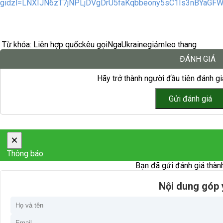
gidzl=LNXIJN6zT7jNPLjDVgDrU5faKqbbeony5sC1Is3nBYaGF
Từ khóa:
Liên hợp quốc
kêu gọi
Nga
Ukraine
giảm
leo thang
ĐÁNH GIÁ
Hãy trở thành người đầu tiên đánh giá
×
Thông báo
Bạn đã gửi đánh giá thàn
Nội dung góp 