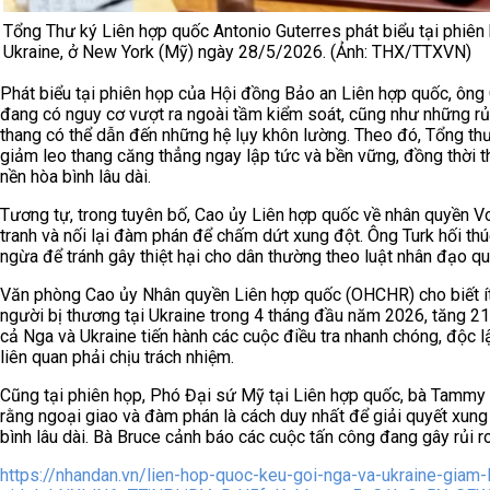
Tổng Thư ký Liên hợp quốc Antonio Guterres phát biểu tại phiê
Ukraine, ở New York (Mỹ) ngày 28/5/2026. (Ảnh: THX/TTXVN)
Phát biểu tại phiên họp của Hội đồng Bảo an Liên hợp quốc, ông
đang có nguy cơ vượt ra ngoài tầm kiểm soát, cũng như những rủi
thang có thể dẫn đến những hệ lụy khôn lường. Theo đó, Tổng thư
giảm leo thang căng thẳng ngay lập tức và bền vững, đồng thời 
nền hòa bình lâu dài.
Tương tự, trong tuyên bố, Cao ủy Liên hợp quốc về nhân quyền Vo
tranh và nối lại đàm phán để chấm dứt xung đột. Ông Turk hối th
ngừa để tránh gây thiệt hại cho dân thường theo luật nhân đạo qu
Văn phòng Cao ủy Nhân quyền Liên hợp quốc (OHCHR) cho biết ít
người bị thương tại Ukraine trong 4 tháng đầu năm 2026, tăng 2
cả Nga và Ukraine tiến hành các cuộc điều tra nhanh chóng, độc 
liên quan phải chịu trách nhiệm.
Cũng tại phiên họp, Phó Đại sứ Mỹ tại Liên hợp quốc, bà Tammy
rằng ngoại giao và đàm phán là cách duy nhất để giải quyết xun
bình lâu dài. Bà Bruce cảnh báo các cuộc tấn công đang gây rủi r
https://nhandan.vn/lien-hop-quoc-keu-goi-nga-va-ukraine-giam