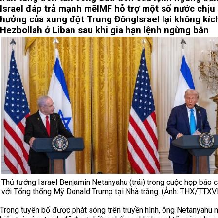
Israel đáp trả mạnh mẽ
IMF hỗ trợ một số nước chịu
hưởng của xung đột Trung Đông
Israel lại không kíc
Hezbollah ở Liban sau khi gia hạn lệnh ngừng bắn
Thủ tướng Israel Benjamin Netanyahu (trái) trong cuộc họp báo 
với Tổng thống Mỹ Donald Trump tại Nhà trắng. (Ảnh: THX/TTX
Trong tuyên bố được phát sóng trên truyền hình, ông Netanyahu n