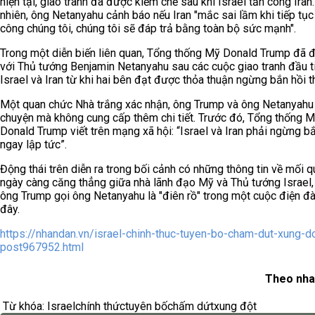
hiện tại, giao tranh đã được kiềm chế sau khi Israel tấn công Iran
nhiên, ông Netanyahu cảnh báo nếu Iran "mắc sai lầm khi tiếp tục
công chúng tôi, chúng tôi sẽ đáp trả bằng toàn bộ sức mạnh".
Trong một diễn biến liên quan, Tổng thống Mỹ Donald Trump đã 
với Thủ tướng Benjamin Netanyahu sau các cuộc giao tranh đầu t
Israel và Iran từ khi hai bên đạt được thỏa thuận ngừng bắn hồi t
Một quan chức Nhà trắng xác nhận, ông Trump và ông Netanyahu
chuyện mà không cung cấp thêm chi tiết. Trước đó, Tổng thống 
Donald Trump viết trên mạng xã hội: “Israel và Iran phải ngừng b
ngay lập tức”.
Động thái trên diễn ra trong bối cảnh có những thông tin về mối q
ngày càng căng thẳng giữa nhà lãnh đạo Mỹ và Thủ tướng Israel, 
ông Trump gọi ông Netanyahu là "điên rồ" trong một cuộc điện 
đây.
https://nhandan.vn/israel-chinh-thuc-tuyen-bo-cham-dut-xung-d
post967952.html
Theo nha
Từ khóa:
Israel
chính thức
tuyên bố
chấm dứt
xung đột