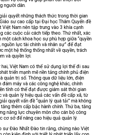
g người dân.
giải quyết những thách thức trong thời gian
, Giáo sư cao cấp tại Đại học Thâm Quyến đề
t Việt Nam nên tập trung vào 3 khía cạnh
ng các cuộc cải cách tiếp theo. Thứ nhất, xác
h một cách khoa học sự phù hợp giữa “quyền
, nguồn lực tài chính và nhân sự” để đạt
c một hệ thống thống nhất về quyền, trách
ệm và quyền lợi.
 hai, Việt Nam có thể sử dụng lợi thế đi sau
phát triển mạnh mẽ nền tảng chính phủ điện
và quản trị số. Thông qua dữ liệu lớn, điện
n đám mây và các công nghệ khác, chính
ền tỉnh có thể đạt được giám sát thời gian
c và quản lý hiệu quả các vấn đề cấp xã, từ
giải quyết vấn đề “quản lý quá tải” mà không
 tăng thêm cấp bậc hành chính. Thứ ba, tăng
ng năng lực chuyên môn cho cán bộ công
c cơ sở để nâng cao hiệu quả quản lý.
o sư Đào Nhất Đào tin rằng, chừng nào Việt
 còn kiên định với triết lý phát triển lấy con