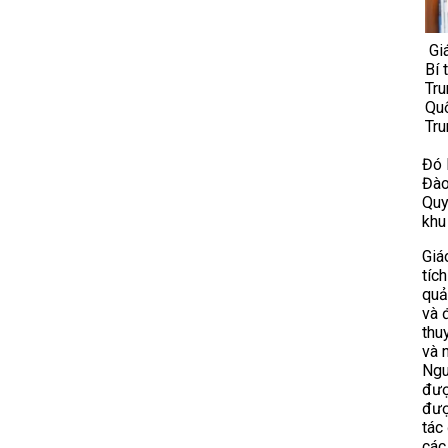
Gi
Bí 
Tru
Quố
Tru
Đó 
Đào
Quy
khu
Giá
tíc
quả
và 
thu
và 
Ngu
đượ
đượ
tác
các