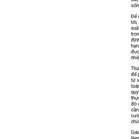
sốn
Để 
tới
xuấ
tro
địn
hạn
đượ
nhi
Thứ
để 
tử 
toá
quy
thự
đó 
cần
cườ
chứ
Giá
Nam