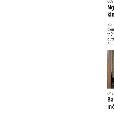
03/
Ng
ki
Bón
điệ
thử 
đượ
Sad
01/
Ba
mô