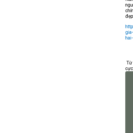
ngư
chí
đẹ
htt
gia
hai
Từ 
cực