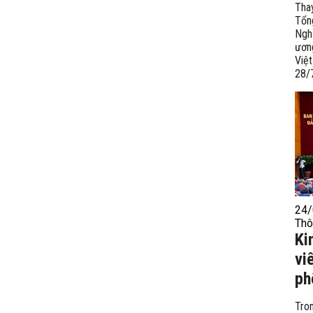
Tha
Tổn
Ngh
ươn
Vi
28/
24/
Thô
Ki
vi
ph
Tro