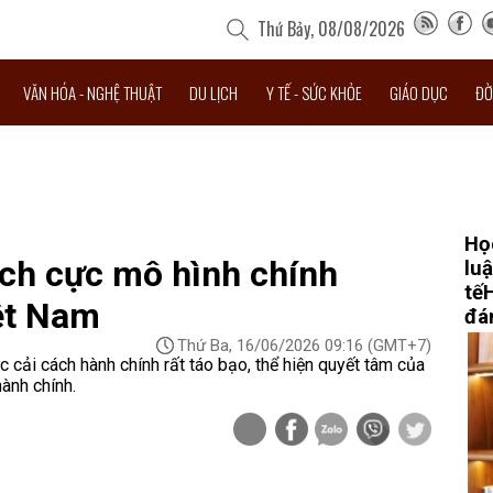
Thứ Bảy, 08/08/2026
VĂN HÓA - NGHỆ THUẬT
DU LỊCH
Y TẾ - SỨC KHỎE
GIÁO DỤC
ĐỜ
Họ
ích cực mô hình chính
lu
tế
ệt Nam
đá
Thứ Ba, 16/06/2026 09:16
(GMT+7)
 cải cách hành chính rất táo bạo, thể hiện quyết tâm của
hành chính.