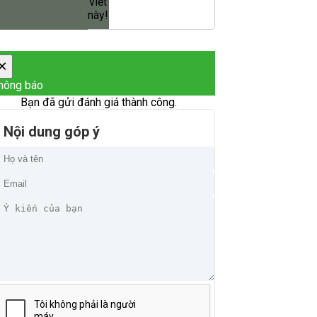
viết
này!
×
hông báo
Bạn đã gửi đánh giá thành công.
Nội dung góp ý