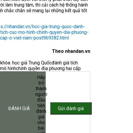
ời làm trung tâm, thì cải cách hệ thống hành
nh chắc chắn sẽ mang lại những kết quả tốt
p
ps://nhandan.vn/hoc-gia-trung-quoc-danh-
-tich-cuc-mo-hinh-chinh-quyen-dia-phuong-
-cap-o-viet-nam-post969382.html
Theo nhandan.vn
khóa:
học giả Trung Quốc
đánh giá tích
mô hình
chính quyền địa phương hai cấp
Hãy
trở
thành
người
đầu
tiên
ĐÁNH GIÁ
đánh
giá
cho
bài