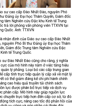
áo sư cao cấp Đào Nhất Đào, nguyên Phó
thư Đảng ủy Đại học Thâm Quyến, Giám đốc
ng tâm Nghiên cứu Đặc khu Kinh tế Trung
c trả lời phỏng vấn phóng viên TTXVN tại
ng Quốc. Ảnh: TTXVN
là nhận định của Giáo sư cao cấp Đào Nhất
, nguyên Phó Bí thư Đảng ủy Đại học Thâm
ến, Giám đốc Trung tâm Nghiên cứu Đặc
 Kinh tế Trung Quốc.
o sư Đào Nhất Đào cũng cho rằng, ý nghĩa
h cực của mô hình này nằm ở việc tăng hiệu
 quản lý phẳng. Loại bỏ các cấp trung gian
để cấp tỉnh trực tiếp quản lý cấp xã về mặt lý
yết có thể giảm đáng kể chi phí hành chính
nâng cao hiệu quả truyền tải chính sách.
ồn lực được phân bổ trực tiếp và dịch vụ
c phân cấp. Mô hình này giúp nguồn lực
c chuyển trực tiếp hơn đến cấp cơ sở, từ đó
 động tích cực, nâng cao tốc độ phản hồi của
 dịch vụ công và góp phần cải thiện đời