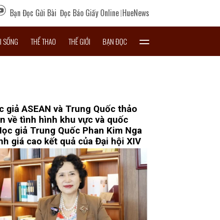
Bạn Đọc Gửi Bài
Đọc Báo Giấy Online
HueNews
I SỐNG
THỂ THAO
THẾ GIỚI
BẠN ĐỌC
c giả ASEAN và Trung Quốc thảo
ận về tình hình khu vực và quốc
Học giả Trung Quốc Phan Kim Nga
nh giá cao kết quả của Đại hội XIV