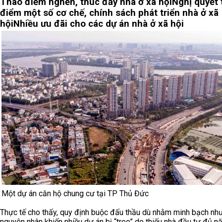
Tháo điểm nghẽn, thúc đẩy nhà ở xã hội
Nghị quyết 
điểm một số cơ chế, chính sách phát triển nhà ở xã
hội
Nhiều ưu đãi cho các dự án nhà ở xã hội
Một dự án căn hộ chung cư tại TP Thủ Đức
Thực tế cho thấy, quy định buộc đấu thầu dù nhằm minh bạch như
nguyên nhân khiến nhiều dự án bị “treo” do thiếu nhà đầu tư đủ nă