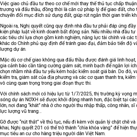
Việc giao chủ đầu tư theo cơ chế mới thay thế thủ tục chấp thuận
trương và đấu thầu, đồng thời là căn cứ pháp lý để giao đất, cho 
chuyển đổi mục đích sử dụng đất, giúp rút ngắn thời gian triển kh
Ngoài ra, Nghị quyết cũng quy định nhà đầu tư phải đáp ứng đầy
kiện pháp luật về kinh doanh bất động sản. Nếu nhiều nhà đầu tư
các tiêu chí lựa chọn gồm kinh nghiệm, năng lực tài chính và các t
khác do Chính phủ quy định để tránh giao đại, đảm bảo tiến độ v
lượng dự án.
Mặc dù cơ chế giao không qua đấu thầu được đánh giá linh hoạt,
gia cảnh báo cần tăng cường giám sát, minh bạch để ngăn lợi íc
chọn nhầm nhà đầu tư yếu kém hoặc kiểm soát giá bán. Do đó, va
kiểm tra, giám sát của địa phương và các cơ quan thanh tra, kiểm 
vô cùng quan trọng trong giai đoạn thực thi.
Với chính sách mới có hiệu lực từ 1/7/2025, thị trường kỳ vọng m
sóng dự án NƠXH sẽ được khởi động nhanh hơn, đặc biệt tại các 
lớn, nơi đang “khát” nhà ở cho người thu nhập thấp, công nhân, sĩ 
lực lượng vũ trang…
Gỡ được “nút thắt” về thủ tục, nếu đi kèm với quản lý chặt chẽ và
khai, Nghị quyết 201 có thể trở thành “chìa khóa vàng” để hiện th
mục tiêu an cư cho hàng triệu người dân Việt Nam.