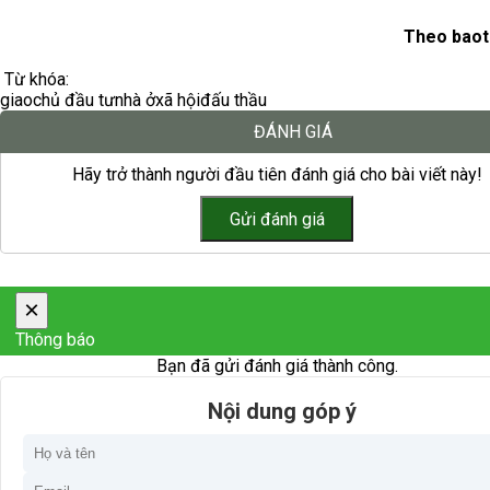
Theo baot
Từ khóa:
giao
chủ đầu tư
nhà ở
xã hội
đấu thầu
ĐÁNH GIÁ
Hãy trở thành người đầu tiên đánh giá cho bài viết này!
×
Thông báo
Bạn đã gửi đánh giá thành công.
Nội dung góp ý