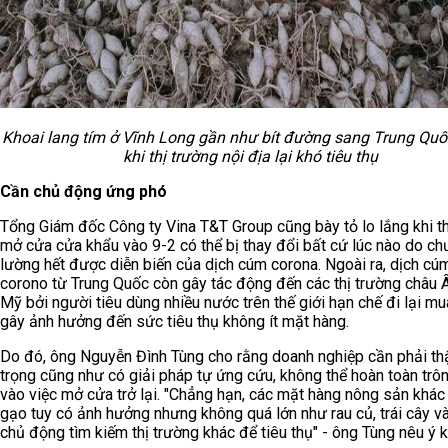
Khoai lang tím ở Vĩnh Long gần như bít đường sang Trung Quốc
khi thị trường nội địa lại khó tiêu thụ
Cần chủ động ứng phó
Tổng Giám đốc Công ty Vina T&T Group cũng bày tỏ lo lắng khi th
mở cửa cửa khẩu vào 9-2 có thể bị thay đổi bất cứ lúc nào do ch
lường hết được diễn biến của dịch cúm corona. Ngoài ra, dịch cú
corono từ Trung Quốc còn gây tác động đến các thị trường châu 
Mỹ bởi người tiêu dùng nhiều nước trên thế giới hạn chế đi lại m
gây ảnh hưởng đến sức tiêu thụ không ít mặt hàng.
Do đó, ông Nguyễn Đình Tùng cho rằng doanh nghiệp cần phải th
trọng cũng như có giải pháp tự ứng cứu, không thể hoàn toàn trô
vào việc mở cửa trở lại. "Chẳng hạn, các mặt hàng nông sản khác
gạo tuy có ảnh hưởng nhưng không quá lớn như rau củ, trái cây và
chủ động tìm kiếm thị trường khác để tiêu thụ" - ông Tùng nêu ý k