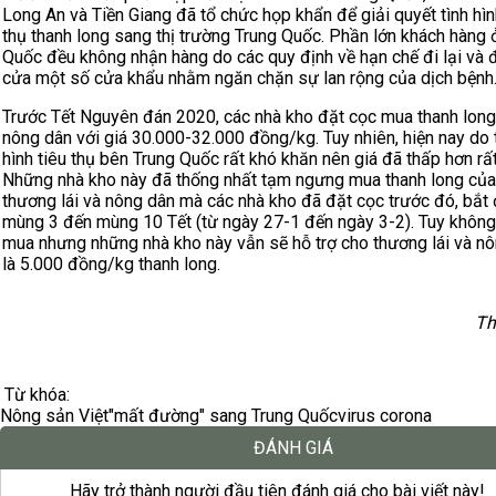
Long An và Tiền Giang đã tổ chức họp khẩn để giải quyết tình hìn
thụ thanh long sang thị trường Trung Quốc. Phần lớn khách hàng 
Quốc đều không nhận hàng do các quy định về hạn chế đi lại và
cửa một số cửa khẩu nhằm ngăn chặn sự lan rộng của dịch bệnh
Trước Tết Nguyên đán 2020, các nhà kho đặt cọc mua thanh long
nông dân với giá 30.000-32.000 đồng/kg. Tuy nhiên, hiện nay do 
hình tiêu thụ bên Trung Quốc rất khó khăn nên giá đã thấp hơn rất
Những nhà kho này đã thống nhất tạm ngưng mua thanh long của
thương lái và nông dân mà các nhà kho đã đặt cọc trước đó, bắt
mùng 3 đến mùng 10 Tết (từ ngày 27-1 đến ngày 3-2). Tuy khôn
mua nhưng những nhà kho này vẫn sẽ hỗ trợ cho thương lái và n
là 5.000 đồng/kg thanh long.
Th
Từ khóa:
Nông sản Việt
"mất đường" sang Trung Quốc
virus corona
ĐÁNH GIÁ
Hãy trở thành người đầu tiên đánh giá cho bài viết này!