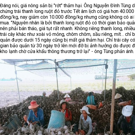
Đáng nói, giá nông sản bị "rớt" thảm hại. Ông Nguyễn Đình Tùng 
chứng trái thanh long ruột đỏ trước Tết âm lịch có giá hơn 40.000
đồng/kg, nay giảm còn 10.000 đồng/kg nhưng cũng không có ai 
mua. "Nguyên nhân là bởi thanh long ruột đỏ có thời gian bảo qu
nên phải bán tháo, giá tụt rất nhanh. Không riêng thanh long, nhiều
trái cây khác như xoài vỏ mỏng, chôm chôm, sầu riêng, mít… chỉ 
quản được dưới 15 ngày cũng bị mất giá thảm hại. Chỉ trái cây có
gian bảo quản từ 30 ngày trở lên mới đỡ bị ảnh hưởng do được 
kho lạnh chờ cửa khẩu thông thương trở lại" - ông Tùng phản ánh.