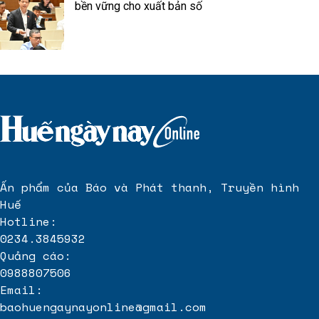
bền vững cho xuất bản số
Ấn phẩm của Báo và Phát thanh, Truyền hình
Huế
Hotline:
0234.3845932
Quảng cáo:
0988807506
Email:
baohuengaynayonline@gmail.com