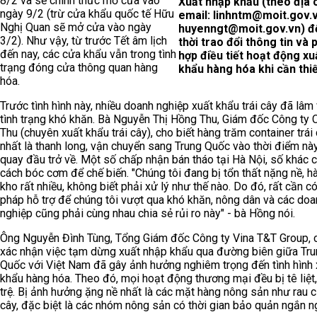
8/2 và sẽ chính thức mở cửa vào
Xuất nhập khẩu (theo địa 
ngày 9/2 (trừ cửa khẩu quốc tế Hữu
email: linhntm@moit.gov.v
Nghị Quan sẽ mở cửa vào ngày
huyenngt@moit.gov.vn) để
3/2). Như vậy, từ trước Tết âm lịch
thời trao đổi thông tin và 
đến nay, các cửa khẩu vẫn trong tình
hợp điều tiết hoạt động xu
trạng đóng cửa thông quan hàng
khẩu hàng hóa khi cần thiế
hóa.
Trước tình hình này, nhiều doanh nghiệp xuất khẩu trái cây đã lâm
tình trạng khó khăn. Bà Nguyễn Thị Hồng Thu, Giám đốc Công ty 
Thu (chuyên xuất khẩu trái cây), cho biết hàng trăm container trái 
nhất là thanh long, vận chuyển sang Trung Quốc vào thời điểm nà
quay đầu trở về. Một số chấp nhận bán tháo tại Hà Nội, số khác 
cách bóc cơm để chế biến. "Chúng tôi đang bị tổn thất nặng nề, h
kho rất nhiều, không biết phải xử lý như thế nào. Do đó, rất cần có
pháp hỗ trợ để chúng tôi vượt qua khó khăn, nông dân và các doa
nghiệp cũng phải cùng nhau chia sẻ rủi ro này" - bà Hồng nói.
Ông Nguyễn Đình Tùng, Tổng Giám đốc Công ty Vina T&T Group, 
xác nhận việc tạm dừng xuất nhập khẩu qua đường biên giữa Tr
Quốc với Việt Nam đã gây ảnh hưởng nghiêm trọng đến tình hình 
khẩu hàng hóa. Theo đó, mọi hoạt động thương mại đều bị tê liệt,
trệ. Bị ảnh hưởng ặng nề nhất là các mặt hàng nông sản như rau củ
cây, đặc biệt là các nhóm nông sản có thời gian bảo quản ngắn n