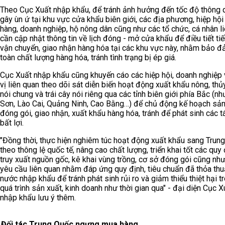
Theo Cục Xuất nhập khẩu, để tránh ảnh hưởng đến tốc độ thông 
gây ùn ứ tại khu vực cửa khẩu biên giới, các địa phương, hiệp hộ
hàng, doanh nghiệp, hộ nông dân cũng như các tổ chức, cá nhân l
cần cập nhật thông tin về lịch đóng - mở cửa khẩu để điều tiết ti
vận chuyển, giao nhận hàng hóa tại các khu vực này, nhằm bảo đ
toàn chất lượng hàng hóa, tránh tình trạng bị ép giá.
Cục Xuất nhập khẩu cũng khuyến cáo các hiệp hội, doanh nghiệp
vị liên quan theo dõi sát diễn biến hoạt động xuất khẩu nông, thủ
nói chung và trái cây nói riêng qua các tỉnh biên giới phía Bắc (n
Sơn, Lào Cai, Quảng Ninh, Cao Bằng…) để chủ động kế hoạch sản
đóng gói, giao nhận, xuất khẩu hàng hóa, tránh để phát sinh các 
bất lợi.
"Đồng thời, thực hiện nghiêm túc hoạt động xuất khẩu sang Trun
theo thông lệ quốc tế, nâng cao chất lượng, triển khai tốt các quy
truy xuất nguồn gốc, kê khai vùng trồng, cơ sở đóng gói cũng nh
yêu cầu liên quan nhằm đáp ứng quy định, tiêu chuẩn đã thỏa thu
nước nhập khẩu để tránh phát sinh rủi ro và giảm thiểu thiệt hại t
quá trình sản xuất, kinh doanh như thời gian qua" - đại diện Cục X
nhập khẩu lưu ý thêm.
Đối tác Trung Quốc ngưng mua hàng