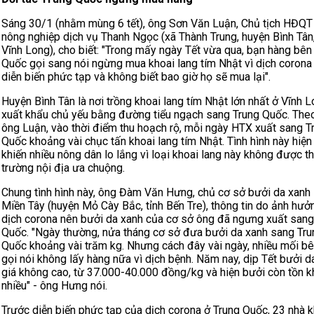
Sáng 30/1 (nhằm mùng 6 tết), ông Sơn Văn Luận, Chủ tịch HĐQ
nông nghiệp dịch vụ Thanh Ngọc (xã Thành Trung, huyện Bình Tân,
Vĩnh Long), cho biết: "Trong mấy ngày Tết vừa qua, bạn hàng bên
Quốc gọi sang nói ngừng mua khoai lang tím Nhật vì dịch coron
diễn biến phức tạp và không biết bao giờ họ sẽ mua lại".
Huyện Bình Tân là nơi trồng khoai lang tím Nhật lớn nhất ở Vĩnh 
xuất khẩu chủ yếu bằng đường tiểu ngạch sang Trung Quốc. Theo
ông Luận, vào thời điểm thu hoạch rộ, mỗi ngày HTX xuất sang T
Quốc khoảng vài chục tấn khoai lang tím Nhật. Tình hình này hiện
khiến nhiều nông dân lo lắng vì loại khoai lang này không được th
trường nội địa ưa chuộng.
Chung tình hình này, ông Đàm Văn Hưng, chủ cơ sở bưởi da xan
Miền Tây (huyện Mỏ Cày Bắc, tỉnh Bến Tre), thông tin do ảnh hưở
dịch corona nên bưởi da xanh của cơ sở ông đã ngưng xuất sang
Quốc. "Ngày thường, nửa tháng cơ sở đưa bưởi da xanh sang Tru
Quốc khoảng vài trăm kg. Nhưng cách đây vài ngày, nhiều mối b
gọi nói không lấy hàng nữa vì dịch bệnh. Năm nay, dịp Tết bưởi d
giá không cao, từ 37.000-40.000 đồng/kg và hiện bưởi còn tồn k
nhiều" - ông Hưng nói.
Trước diễn biến phức tạp của dịch corona ở Trung Quốc, 23 nhà 