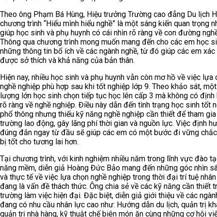
Theo ông Phạm Bá Hùng, Hiệu trưởng Trường cao đẳng Du lịch H
chương trình “Hiểu mình hiểu nghề” là một sáng kiến quan trọng 
giúp học sinh và phụ huynh có cái nhìn rõ ràng về con đường nghề
Thông qua chương trình mong muốn mang đến cho các em học s
những thông tin bổ ích về các ngành nghề, từ đó giúp các em xác
được sở thích và khả năng của bản thân.
Hiện nay, nhiều học sinh và phụ huynh vẫn còn mơ hồ về việc lựa
nghề nghiệp phù hợp sau khi tốt nghiệp lớp 9. Theo khảo sát, một
lượng lớn học sinh chọn tiếp tục học lên cấp 3 mà không có địn
rõ ràng về nghề nghiệp. Điều này dẫn đến tình trạng học sinh tốt 
phổ thông nhưng thiếu kỹ năng nghề nghiệp cần thiết để tham gia 
trường lao động, gây lãng phí thời gian và nguồn lực. Việc định h
đúng đắn ngay từ đầu sẽ giúp các em có một bước đi vững chắc
bị tốt cho tương lai hơn.
Tại chương trình, với kinh nghiệm nhiều năm trong lĩnh vực đào t
năng mềm, diễn giả Hoàng Đức Bảo mang đến những góc nhìn s
và thực tế về việc lựa chọn nghề nghiệp trong thời đại trí tuệ nhân
đang là vấn đề thách thức. Ông chia sẻ về các kỹ năng cần thiết 
trường làm việc hiện đại. Đặc biệt, diễn giả giới thiệu về các ngà
đang có nhu cầu nhân lực cao như: Hướng dẫn du lịch, quản trị kh
quản trị nhà hàng, kỹ thuật chế biên món ăn cùng những cơ hội vi