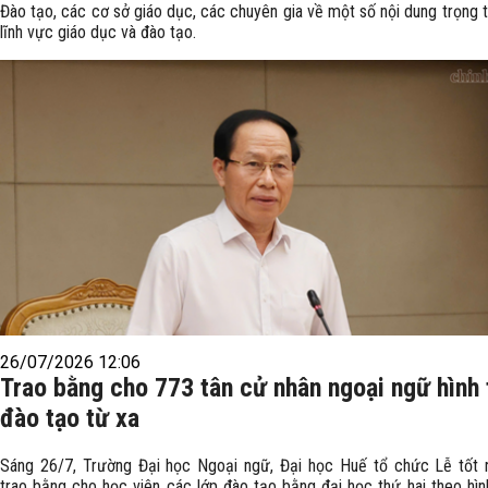
Đào tạo, các cơ sở giáo dục, các chuyên gia về một số nội dung trọng 
lĩnh vực giáo dục và đào tạo.
26/07/2026 12:06
Trao bằng cho 773 tân cử nhân ngoại ngữ hình
đào tạo từ xa
Sáng 26/7, Trường Đại học Ngoại ngữ, Đại học Huế tổ chức Lễ tốt 
trao bằng cho học viên các lớp đào tạo bằng đại học thứ hai theo hìn