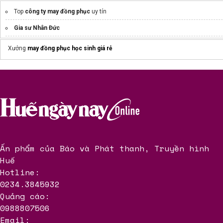
Top
công ty may đồng phục
uy tín
Gia sư Nhân Đức
phân tích văn bản lặng lẽ sa pa
Xưởng
may đồng phục học sinh giá rẻ
Đặt
đồng phục áo polo
giao nhanh
quản trị kinh doanh quốc tế
ĐH Duy Tân
thiết kế nội dung đào tạo
toàn diện
Ấn phẩm của Báo và Phát thanh, Truyền hình
Huế
Hotline:
0234.3845932
Quảng cáo:
0988807506
Email: