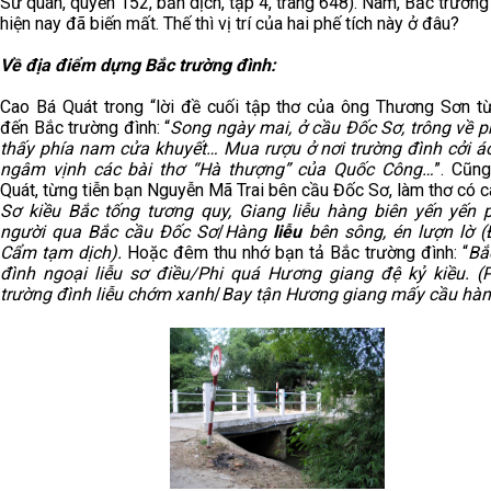
Sử quán, quyển 152, bản dịch, tập 4, trang 648). Nam, Bắc trường
hiện nay đã biến mất. Thế thì vị trí của hai phế tích này ở đâu?
Về địa điểm dựng Bắc trường đình:
Cao Bá Quát trong “lời đề cuối tập thơ của ông Thương Sơn t
đến Bắc trường đình: “
Song ngày mai,
ở cầu Đốc Sơ
, trông về 
thấy phía nam cửa khuyết…
Mua rượu ở nơi trường đình cởi áo
ngâm vịnh
các bài thơ “Hà thượng” của Quốc Công…
”. Cũn
Quát, từng tiễn bạn Nguyễn Mã Trai bên cầu Đốc Sơ, làm thơ có câ
Sơ kiều Bắc tống tương quy, Giang liễu hàng biên yến yến p
người qua Bắc cầu Đốc Sơ
/
Hàng
liễu
bên sông, én lượn lờ 
Cẩm tạm dịch).
Hoặc đêm thu nhớ bạn tả Bắc trường đình: “
Bắ
đình ngoại liễu sơ điều/Phi quá Hương giang đệ kỷ kiều. (
trường đình liễu chớm xanh
/
Bay tận Hương giang mấy cầu hàn