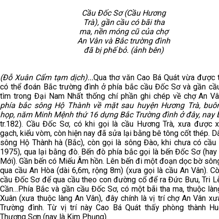
Cầu Đốc Sơ (Cầu Hương
Trà), gần cầu có bãi tha
ma, nền móng cũ của chợ
An Vân và Bắc trường đình
đã bị phế bỏ. (ảnh bên)
(Đỗ Xuân Cẩm tạm dịch)...
Qua thơ văn Cao Bá Quát vừa được t
có thể đoán Bắc trường đình ở phía bắc cầu Đốc Sơ và gần cầu
tìm trong Đại Nam Nhất thống chí phần ghi chép về chợ An V
phía bắc sông Hộ Thành về mặt sau huyện Hương Trà, buô
họp, năm Minh Mệnh thứ 16 dựng Bắc Trường đình ở đây, nay 
tr.182). Cầu Đốc Sơ, có khi gọi là cầu Hương Trà, xưa được 
gạch, kiểu vòm, còn hiện nay đã sửa lại bằng bê tông cốt thép. D
sông Hộ Thành hà (Bắc), còn gọi là sông Đào, khi chưa có cầu 
1975), qua lại bằng đò. Bến đò phía bắc gọi là bến Đốc Sơ (ha
Mới). Gần bến có Miếu Âm hồn. Lên bến đi một đoạn dọc bờ sông
qua cầu An Hòa (dài 6,6m, rộng 8m) (xưa gọi là cầu An Vân). C
cầu Đốc Sơ để qua cầu theo con đường cổ để ra Đức Bưu, Tri L
Cần…Phía Bắc và gần cầu Đốc Sơ, có một bãi tha ma, thuộc là
Xuân (xưa thuộc làng An Vân), đây chính là vị trí chợ An Vân x
Trường đình. Từ vị trí này Cao Bá Quát thấy phòng thành Hu
Thương Sơn (nay là Kim Phụng).