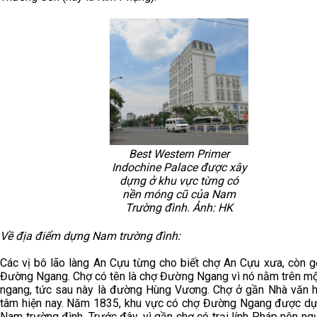
Best Western Primer
Indochine Palace được xây
dựng ở khu vực từng có
nền móng cũ của Nam
Trường đình. Ảnh: HK
Về địa điểm dựng Nam trường đình:
Các vị bô lão làng An Cựu từng cho biết chợ An Cựu xưa, còn g
Đường Ngang. Chợ có tên là chợ Đường Ngang vì nó nằm trên m
ngang, tức sau này là đường Hùng Vương. Chợ ở gần Nhà văn h
tâm hiện nay. Năm 1835, khu vực có chợ Đường Ngang được d
Nam trường đình. Trước đây, vì gần chợ có trại lính Pháp nên n