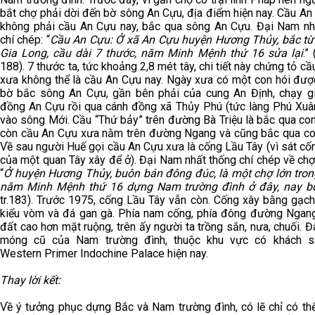
bắt chợ phải dời đến bờ sông An Cựu, địa điểm hiện nay. Cầu A
không phải cầu An Cựu nay, bắc qua sông An Cựu. Đại Nam nh
chí chép: “
Cầu An Cựu: Ở xã An Cựu huyện Hương Thủy, bắc từ
Gia Long, cầu dài 7 thước, năm Minh Mệnh thứ 16 sửa lại
.”
188). 7 thước ta, tức khoảng 2,8 mét tây, chi tiết này chứng tỏ c
xưa không thể là cầu An Cựu nay. Ngày xưa có một con hói đượ
bờ bắc sông An Cựu, gần bên phải của cung An Định, chạy g
đồng An Cựu rồi qua cánh đồng xã Thủy Phú (tức làng Phú Xuân
vào sông Mới. Cầu “Thứ bảy” trên đường Bà Triệu là bắc qua con
còn cầu An Cựu xưa nằm trên đường Ngang và cũng bắc qua con
Về sau người Huế gọi cầu An Cựu xưa là cống Lầu Tây (vì sát cố
của một quan Tây xây để ở). Đại Nam nhất thống chí chép về ch
“
Ở huyện Hương Thủy, buôn bán đông đúc, là một chợ lớn tron
năm Minh Mệnh thứ 16 dựng Nam trường đình ở đây, nay b
tr.183). Trước 1975, cống Lầu Tây vẫn còn. Cống xây bằng gạch
kiểu vòm và đá gan gà. Phía nam cống, phía đông đường Ngang
đất cao hơn mặt ruộng, trên ấy người ta trồng sắn, nưa, chuối. Đ
móng cũ của Nam trường đình, thuộc khu vực có khách s
Western Primer Indochine Palace hiện nay.
Thay lời kết:
Về ý tưởng phục dựng Bắc và Nam trường đình, có lẽ chỉ có th