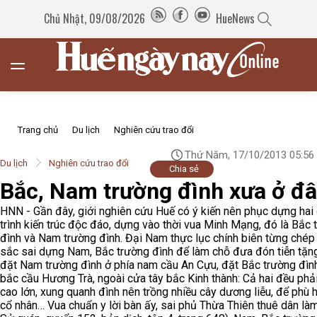
Chủ Nhật, 09/08/2026
HueNews
Trang chủ
Du lịch
Nghiên cứu trao đổi
Thứ Năm, 17/10/2013 05:56
Du lịch
Nghiên cứu trao đổi
Chia sẻ
Bắc, Nam trường đình xưa ở đ
HNN - Gần đây, giới nghiên cứu Huế có ý kiến nên phục dựng hai
trình kiến trúc độc đáo, dựng vào thời vua Minh Mạng, đó là Bắc 
đình và Nam trường đình. Đại Nam thực lục chính biên từng chép 
sắc sai dựng Nam, Bắc trường đình để làm chỗ đưa đón tiễn tặng 
đặt Nam trường đình ở phía nam cầu An Cựu, đặt Bắc trường đình
bắc cầu Hương Trà, ngoài cửa tây bắc Kinh thành: Cả hai đều phải
cao lớn, xung quanh đình nên trồng nhiều cây dương liễu, để phù 
cổ nhân… Vua chuẩn y lời bàn ấy, sai phủ Thừa Thiên thuê dân làm