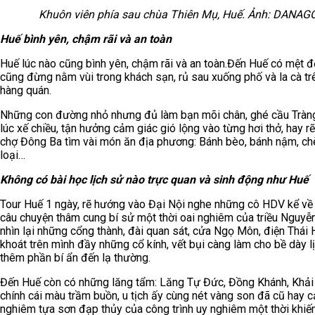
Khuôn viên phía sau chùa Thiên Mụ, Huế. Ảnh: DANAG
Huế bình yên, chậm rãi và an toàn
Huế lúc nào cũng bình yên, chậm rãi và an toàn.Đến Huế có mệt 
cũng đừng nằm vùi trong khách sạn, rủ sau xuống phố và la cà tr
hàng quán.
Những con đường nhỏ nhưng đủ làm bạn mõi chân, ghé cầu Tràn
lúc xế chiều, tận hưởng cảm giác gió lộng vào từng hơi thở, hay r
chợ Đông Ba tìm vài món ăn địa phương: Bánh bèo, bánh nậm, ch
loại…
Không có bài học lịch sử nào trực quan và sinh động như Huế
Tour Huế 1 ngày, rẽ hướng vào Đại Nội nghe những cô HDV kể về
câu chuyện thâm cung bí sử một thời oai nghiêm của triều Nguyễn
nhìn lại những cổng thành, đài quan sát, cửa Ngọ Môn, điện Thái
khoát trên mình đầy những cổ kính, vết bụi càng làm cho bề dày l
thêm phần bí ẩn đến lạ thường.
Đến Huế còn có những lăng tẩm: Lăng Tự Đức, Đồng Khánh, Khải
chính cái màu trầm buồn, u tịch ấy cùng nét vàng son đã cũ hay c
nghiêm tựa sơn đạp thủy của công trình uy nghiêm một thời khiế