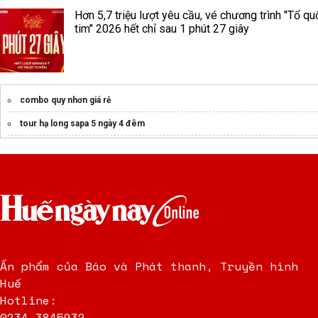
Hơn 5,7 triệu lượt yêu cầu, vé chương trình "Tổ qu
tim" 2026 hết chỉ sau 1 phút 27 giây
combo quy nhơn giá rẻ
tour hạ long sapa 5 ngày 4 đêm
bảo hiểm du lịch trong nước
Tour Lai Châu
tổ chức team building
Private & Customized Vietnam Tour Packages
vietnam tour packages
Các Sân Golf Ở ViệT Nam
Ấn phẩm của Báo và Phát thanh, Truyền hình
balo
Huế
Đặt
tour đà nẵng
uy tín chất lượng
Hotline:
0234.3845932