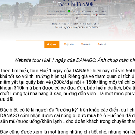
Website tour Huế 1 ngày của DANAGO. Ảnh chụp màn hì
Theo tìm hiểu, tour Huế 1 ngày của DANAGO hiện nay chỉ với 660
khá tốt so với thị trường hiện tại. Riêng giá vé tham quan di tích
niêm yết tại quầy bán vé (200k/đại nội + 150k/lăng mộ) thì chỉ c
khoản 310k mà bạn được có xe đưa đón, bảo hiểm du lịch, bữa ă
chất lượng tại nhà hàng 3 sao, hướng dẫn viên… là một mức phí 
ưu đãi.
Đặc biệt, có lẽ là người đã “trường kỳ” trên khắp các điểm du lịch
DANAGO cảm nhận được cái nắng oi bức mùa hè ở Huế nên đã c
sẵn mũ/nước uống/khăn lạnh… cho đoàn khách trong chuyến tha
Đây cũng được xem là một trong những chi tiết nhỏ, nhưng nói lên