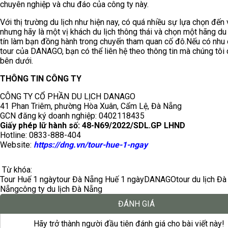
chuyên nghiệp và chu đáo của công ty này.
Với thị trường du lịch như hiện nay, có quá nhiều sự lựa chọn đến 
nhưng hãy là một vị khách du lịch thông thái và chọn một hãng du 
tín làm bạn đồng hành trong chuyến tham quan cố đô.Nếu có nhu
tour của DANAGO, bạn có thể liên hệ theo thông tin mà chúng tôi 
bên dưới.
THÔNG TIN CÔNG TY
CÔNG TY CỔ PHẦN DU LỊCH DANAGO
41 Phan Triêm, phường Hòa Xuân, Cẩm Lệ, Đà Nẵng
GCN đăng ký doanh nghiệp: 0402118435
G
iấy phép lữ hành
số
: 48-N69/2022/SDL.GP LHND
Hotline: 0833-888-404
Website:
https://dng.vn/tour-
hue
-1-ngay
Từ khóa:
Tour Huế 1 ngày
tour Đà Nẵng Huế 1 ngày
DANAGO
tour du lịch Đà
Nẵng
công ty du lịch Đà Nẵng
ĐÁNH GIÁ
Hãy trở thành người đầu tiên đánh giá cho bài viết này!