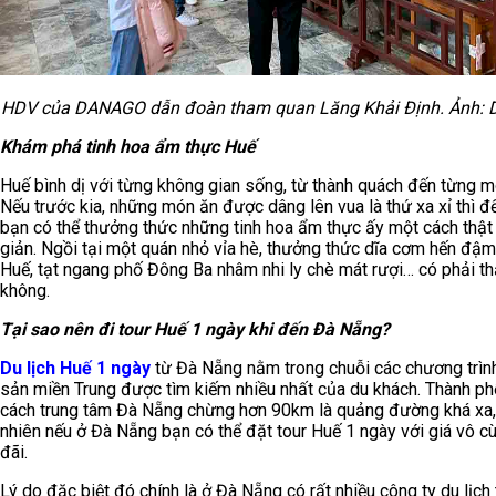
HDV của DANAGO dẫn đoàn tham quan Lăng Khải Định. Ảnh:
Khám phá tinh hoa ẩm thực Huế
Huế bình dị với từng không gian sống, từ thành quách đến từng 
Nếu trước kia, những món ăn được dâng lên vua là thứ xa xỉ thì đ
bạn có thể thưởng thức những tinh hoa ẩm thực ấy một cách thật
giản. Ngồi tại một quán nhỏ vỉa hè, thưởng thức dĩa cơm hến đậ
Huế, tạt ngang phố Đông Ba nhâm nhi ly chè mát rượi… có phải thậ
không.
Tại sao nên đi tour Huế 1 ngày khi đến Đà Nẵng?
Du lịch Huế 1 ngày
từ Đà Nẵng nằm trong chuỗi các chương trình
sản miền Trung được tìm kiếm nhiều nhất của du khách. Thành p
cách trung tâm Đà Nẵng chừng hơn 90km là quảng đường khá xa,
nhiên nếu ở Đà Nẵng bạn có thể đặt tour Huế 1 ngày với giá vô c
đãi.
Lý do đặc biệt đó chính là ở Đà Nẵng có rất nhiều công ty du lịch