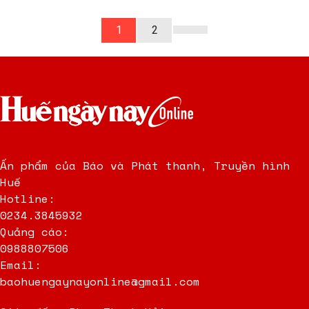
1
2
Ấn phẩm của Báo và Phát thanh, Truyền hình
Huế
Hotline:
0234.3845932
Quảng cáo:
0988807506
Email:
baohuengaynayonline@gmail.com