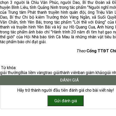
chọn 3 người là Chìu Văn Phúc, người Dao, Bí thư Đoàn xã Đ
huyện Bình Liêu, tỉnh Quảng Ninh trong tác phẩm "Người nghĩ mới
của Trung tâm Phát thanh truyền hình quân đội, ông Triệu Văn 
Dao, Bí thư Chi bộ kiêm Trưởng thôn Vàng Ngần, xã Suối Quyề
Văn Chấn, tỉnh Yên Bái, trong tác phẩm "Lời thề với Đảng" của
thanh và truyền hình Yên Bái và kỹ sư Hồ Quang Cua, Anh hùng 
trong tác phẩm ảnh báo chí "Hành trình 20 năm đi tìm hạt gạo 
thế giới" của Hội Nhà báo tỉnh Cà Mau là những nhân vật tiêu b
tác phẩm báo chí đạt giải.
Theo
Cổng TTĐT Chí
Từ khóa:
giải thưởng
Búa liềm vàng
trao giải
thành viên
ban giám khảo
giải n
ĐÁNH GIÁ
Hãy trở thành người đầu tiên đánh giá cho bài viết này!