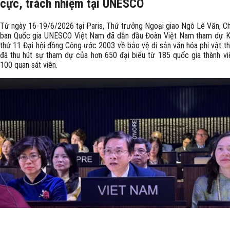
cực, trách nhiệm tại UNESCO
Từ ngày 16-19/6/2026 tại Paris, Thứ trưởng Ngoại giao Ngô Lê Văn, Ch
ban Quốc gia UNESCO Việt Nam đã dẫn đầu Đoàn Việt Nam tham dự K
thứ 11 Đại hội đồng Công ước 2003 về bảo vệ di sản văn hóa phi vật th
đã thu hút sự tham dự của hơn 650 đại biểu từ 185 quốc gia thành vi
100 quan sát viên.