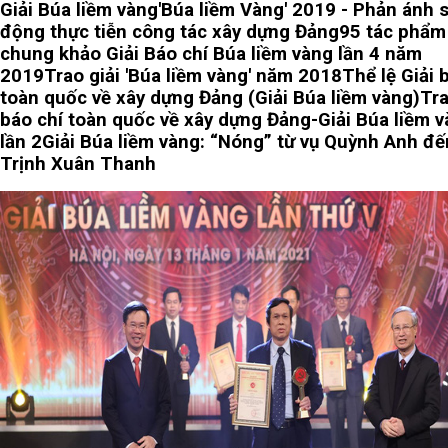
Giải Búa liềm vàng
'Búa liềm Vàng' 2019 - Phản ánh 
động thực tiễn công tác xây dựng Đảng
95 tác phẩm
chung khảo Giải Báo chí Búa liềm vàng lần 4 năm
2019
Trao giải 'Búa liềm vàng' năm 2018
Thể lệ Giải 
toàn quốc về xây dựng Đảng (Giải Búa liềm vàng)
Tra
báo chí toàn quốc về xây dựng Đảng-Giải Búa liềm 
lần 2
Giải Búa liềm vàng: “Nóng” từ vụ Quỳnh Anh đế
Trịnh Xuân Thanh