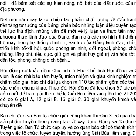
nói… đã bám sát các sự kiện nóng, nổi bật của đất nước, của 
địa phương.
Nét mới năm nay là có nhiều tác phẩm chất lượng về đấu tran
nền tảng tư tưởng của Đảng, phản bác những luận điệu xuyên tạ
thế lực thù địch, những vấn đề mới về lý luận và thực tiễn nh
phương thức lãnh đạo của Đảng, đánh giá các mô hình thí điểm
bộ máy trong hệ thống chính trị, vai trò của Đảng lãnh đạo, chỉ
triển kinh tế-xã hội, quốc phòng an ninh, đối ngoại, phòng, c
nhũng, lãng phí, tiêu cực, giữ gìn và phát huy giá trị văn hóa tố
dân tộc, phòng, chống dịch bệnh…
Hội đồng sơ khảo gồm Chủ tịch, 5 Phó Chủ tịch Hội đồng và 
viên là các nhà báo tâm huyết, trách nhiệm và giàu kinh nghiệm t
chấm các giải báo chí đã lựa chọn ra 110 tác phẩm gồm các thể
vào chấm chung khảo. Theo đó, Hội đồng đã lựa chọn 67 tác p
sắc nhất để trao giải theo thể lệ Giải Búa liềm vàng lần thứ VI-20
đó có 6 giải A, 12 giải B, 16 giải C, 30 giải khuyến khích và
chuyên đề.
Ban chỉ đạo và Ban tổ chức giải cũng khen thưởng 3 cơ quan bá
sản phẩm truyền thông sáng tạo về xây dựng Đảng và 15 đơn v
Tuyên giáo, Ban Tổ chức cấp ủy và cơ quan báo chí có thành tích
trong việc tổ chức, tuyên truyền, hưởng ứng Giải Búa liềm vàng. Đ