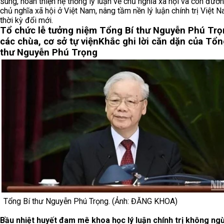
sung, hoàn thiện hệ thống lý luận về chủ nghĩa xã hội và con đườn
chủ nghĩa xã hội ở Việt Nam, nâng tầm nền lý luận chính trị Việt 
thời kỳ đổi mới.
Tổ chức lễ tưởng niệm Tổng Bí thư Nguyễn Phú Trọ
các chùa, cơ sở tự viện
Khắc ghi lời căn dặn của Tổn
thư Nguyễn Phú Trọng
Tổng Bí thư Nguyễn Phú Trọng. (Ảnh: ĐĂNG KHOA)
Bầu nhiệt huyết đam mê khoa học lý luận chính trị không ng