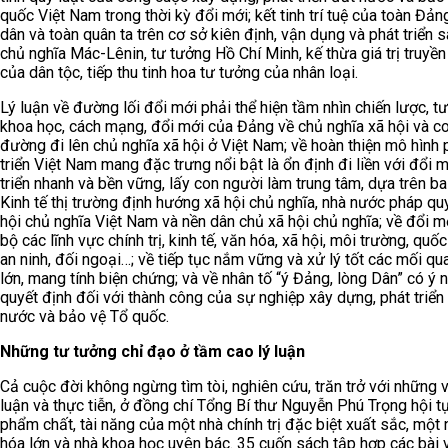
quốc Việt Nam trong thời kỳ đổi mới; kết tinh trí tuệ của toàn Đản
dân và toàn quân ta trên cơ sở kiên định, vận dụng và phát triển 
chủ nghĩa Mác-Lênin, tư tưởng Hồ Chí Minh, kế thừa giá trị truyền
của dân tộc, tiếp thu tinh hoa tư tưởng của nhân loại.
Lý luận về đường lối đổi mới phải thể hiện tầm nhìn chiến lược, t
khoa học, cách mạng, đổi mới của Đảng về chủ nghĩa xã hội và c
đường đi lên chủ nghĩa xã hội ở Việt Nam; về hoàn thiện mô hình 
triển Việt Nam mang đặc trưng nổi bật là ổn định đi liền với đổi m
triển nhanh và bền vững, lấy con người làm trung tâm, dựa trên ba 
Kinh tế thị trường định hướng xã hội chủ nghĩa, nhà nước pháp qu
hội chủ nghĩa Việt Nam và nền dân chủ xã hội chủ nghĩa; về đổi 
bộ các lĩnh vực chính trị, kinh tế, văn hóa, xã hội, môi trường, quố
an ninh, đối ngoại…; về tiếp tục nắm vững và xử lý tốt các mối qu
lớn, mang tính biện chứng; và về nhân tố “ý Đảng, lòng Dân” có ý 
quyết định đối với thành công của sự nghiệp xây dựng, phát triển
nước và bảo vệ Tổ quốc.
Những tư tưởng chỉ đạo ở tầm cao lý luận
Cả cuộc đời không ngừng tìm tòi, nghiên cứu, trăn trở với những 
luận và thực tiễn, ở đồng chí Tổng Bí thư Nguyễn Phú Trọng hội t
phẩm chất, tài năng của một nhà chính trị đặc biệt xuất sắc, một
hóa lớn và nhà khoa học uyên bác. 35 cuốn sách tập hợp các bài vi