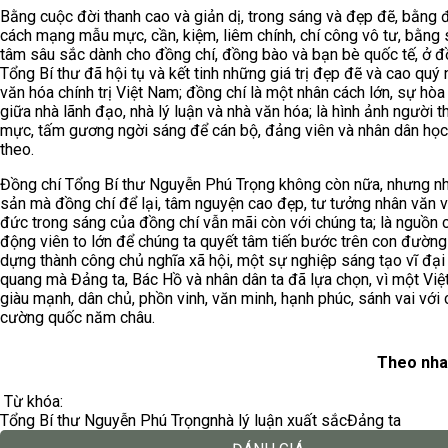
Bằng cuộc đời thanh cao và giản dị, trong sáng và đẹp đẽ, bằng
cách mạng mẫu mực, cần, kiệm, liêm chính, chí công vô tư, bằng
tâm sâu sắc dành cho đồng chí, đồng bào và bạn bè quốc tế, ở đ
Tổng Bí thư đã hội tụ và kết tinh những giá trị đẹp đẽ và cao quý
văn hóa chính trị Việt Nam; đồng chí là một nhân cách lớn, sự hò
giữa nhà lãnh đạo, nhà lý luận và nhà văn hóa; là hình ảnh người 
mực, tấm gương ngời sáng để cán bộ, đảng viên và nhân dân học 
theo.
Đồng chí Tổng Bí thư Nguyễn Phú Trọng không còn nữa, nhưng n
sản mà đồng chí để lại, tâm nguyện cao đẹp, tư tưởng nhân văn 
đức trong sáng của đồng chí vẫn mãi còn với chúng ta; là nguồn c
động viên to lớn để chúng ta quyết tâm tiến bước trên con đường
dựng thành công chủ nghĩa xã hội, một sự nghiệp sáng tạo vĩ đại 
quang mà Đảng ta, Bác Hồ và nhân dân ta đã lựa chọn, vì một Vi
giàu mạnh, dân chủ, phồn vinh, văn minh, hạnh phúc, sánh vai với 
cường quốc năm châu.
Theo nha
Từ khóa:
Tổng Bí thư Nguyễn Phú Trọng
nhà lý luận xuất sắc
Đảng ta