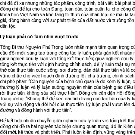
chí đã đi xa nhưng những tác phẩm, công trình, bài viết, bài phát 
đồng chí để lại cho toàn Đảng, toàn dân, toàn quân ta, cho cộng 
khoa học Việt Nam và kho tàng tri thức của nhân loại sẽ mãi là tà
giá, đồng hành cùng với sự phát triển của đất nước và trường tồn
dân tộc.
Lý luận phải có tầm nhìn vượt trước
Tổng Bí thư Nguyễn Phú Trọng luôn nhấn mạnh tầm quan trọng c
cầu đổi mới, sáng tạo trong công tác lý luận; phải gắn kết nhuần
giữa nghiên cứu lý luận với tổng kết thực tiễn; giữa nghiên cứu lý 
tổng kết thực tiễn với định hướng chính sách, để lý luận thật sự 
thở của thực tiễn cuộc sống, soi đường, dẫn dắt thực tiễn và là c
vững chắc cho việc hoạch định đường lối, chủ trương, chính sách
chí phê phán: “Căn nguyên của bệnh chủ quan là do kém lý luận, c
thường lý luận và lý luận suông; nguyên nhân của bệnh giáo điều 
rời thực tiễn, không sâu sát thực tiễn”. Đồng chí căn dặn Hội đồn
Trung ương: “Không thể để kéo dài tình trạng còn lạc hậu của lý l
với sự vận động và đòi hỏi của thực tiễn. Lý luận phải vươn lên 
đường và đồng hành với thực tiễn”.
Để kết hợp nhuần nhuyễn giữa nghiên cứu lý luận với tổng kết thực
đồng chí đề ra hai nguyên tắc biện chứng quan trọng, đó là: Kiên 
đổi mới, kế thừa và phát triển. Phải luôn kiên định, vững vàng trê