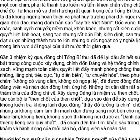
một con chim, phải là thanh bảo kiếm và tấm khiên chắn vững ch
chế độ. Từ khai mở và định hướng rất quan trọng của Tổng Bí thư
ta đã không ngừng hoàn thiện và phát huy trường phái đối ngoại 
giao độc đáo, mang đậm bản sắc “cây tre Việt Nam”: Gốc vững, 
chắc, cành uyển chuyển; mềm mại, khôn khéo, nhưng rất kiên cườ
quyết liệt; linh hoạt, sáng tạo nhưng rất bản lĩnh, kiên định, can tr
đạt được những thành tựu to lớn, những bước ngoặt có ý nghĩa lị
trong lĩnh vực đối ngoại của đất nước thời gian qua.
Gần 3 nhiệm kỳ qua, đồng chí Tổng Bí thư đã để lại dấu ấn hết sứ
bật trong công cuộc xây dựng, chỉnh đốn Đảng và hệ thống chính t
sạch, vững mạnh toàn diện; quyết liệt đẩy mạnh phòng chống th
nhũng, lãng phí, tiêu cực, “tự diễn biến”, “tự chuyển hóa”, theo ph
châm “không có vùng cấm, không có ngoại lệ”, đã được đông đảo
đảng viên và nhân dân đồng tình, ủng hộ. Những lời căn dặn rất s
thấm thía của đồng chí về: Xây dựng Đảng là nhiệm vụ then chốt,
tác cán bộ là “then chốt của then chốt”; dựa vào dân để xây dựng
không kiểm tra, không lãnh đạo, đừng “thấy đỏ tưởng là chín”, c
nhũng ai không dám làm thì mạnh dạn đứng sang một bên cho n
khác làm; không liêm, không sạch thì không nói được ai, “Danh dự
thiêng liêng cao quý nhất”… đã chạm đến trái tim, khắc sâu trong
khảm và hành động của mỗi cán bộ, đảng viên và nhân dân.
Người kế tục xuất sắc sự nghiệp “trồng người” của Chủ tịch 