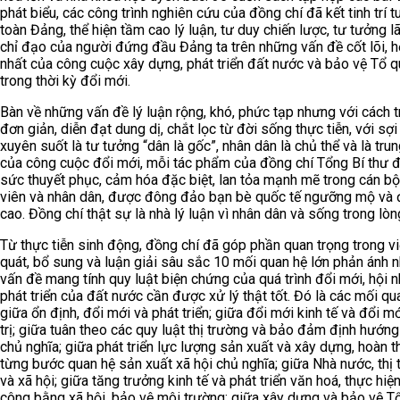
phát biểu, các công trình nghiên cứu của đồng chí đã kết tinh trí t
toàn Đảng, thể hiện tầm cao lý luận, tư duy chiến lược, tư tưởng l
chỉ đạo của người đứng đầu Đảng ta trên những vấn đề cốt lõi, h
nhất của công cuộc xây dựng, phát triển đất nước và bảo vệ Tổ 
trong thời kỳ đổi mới.
Bàn về những vấn đề lý luận rộng, khó, phức tạp nhưng với cách t
đơn giản, diễn đạt dung dị, chắt lọc từ đời sống thực tiễn, với sợi
xuyên suốt là tư tưởng “dân là gốc”, nhân dân là chủ thể và là tru
của công cuộc đổi mới, mỗi tác phẩm của đồng chí Tổng Bí thư 
sức thuyết phục, cảm hóa đặc biệt, lan tỏa mạnh mẽ trong cán b
viên và nhân dân, được đông đảo bạn bè quốc tế ngưỡng mộ và 
cao. Đồng chí thật sự là nhà lý luận vì nhân dân và sống trong lòn
Từ thực tiễn sinh động, đồng chí đã góp phần quan trọng trong vi
quát, bổ sung và luận giải sâu sắc 10 mối quan hệ lớn phản ánh 
vấn đề mang tính quy luật biện chứng của quá trình đổi mới, hội 
phát triển của đất nước cần được xử lý thật tốt. Đó là các mối qu
giữa ổn định, đổi mới và phát triển; giữa đổi mới kinh tế và đổi m
trị; giữa tuân theo các quy luật thị trường và bảo đảm định hướng
chủ nghĩa; giữa phát triển lực lượng sản xuất và xây dựng, hoàn t
từng bước quan hệ sản xuất xã hội chủ nghĩa; giữa Nhà nước, thị 
và xã hội; giữa tăng trưởng kinh tế và phát triển văn hoá, thực hiện
công bằng xã hội, bảo vệ môi trường; giữa xây dựng và bảo vệ T