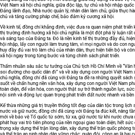
Việt Nam xã hội chủ nghĩa; giữa độc lập, tự chủ và hội nhập quốc 
Đảng lãnh đạo, Nhà nước quản lý, nhân dân làm chủ; giữa thực h
chủ và tăng cường pháp chế, bảo đảm kỷ cương xã hội.
Về kinh tế, đồng chí khẳng định, việc đưa ra quan niệm phát triển 
thị trường định hướng xã hội chủ nghĩa là một đột phá lý luận rất
và sáng tạo của Đảng ta. Đó là nền kinh tế thị trường đầy đủ, hiện
hội nhập, lấy con người làm trung tâm, vì mọi người và do con ngư
huy đầy đủ vai trò làm chủ của nhân dân, thực hiện tiến bộ và cô
xã hội ngay trong từng bước và từng chính sách phát triển.
Thấm nhuần sâu sắc tư tưởng của Chủ tịch Hồ Chí Minh về “Văn 
soi đường cho quốc dân đi” và về xây dựng con người Việt Nam 
chủ nghĩa, đồng chí đã cùng với Đảng ta đề ra những quyết sách
suốt về chấn hưng nền văn hóa, xây dựng con người Việt Nam phá
toàn diện, để văn hóa, con người thật sự trở thành nguồn lực, sứ
nội sinh và động lực quan trọng phát triển đất nước nhanh và bền
Kế thừa những giá trị truyền thống tốt đẹp của dân tộc trong lịch
nước và giữ nước, đồng chí đã cùng với Đảng ta đúc kết, nâng tầ
mới về bảo vệ Tổ quốc từ sớm, từ xa, giữ nước từ khi nước chưa 
phát huy vai trò tiên phong của nền ngoại giao toàn diện; hết sức
trọng xây dựng thế trận lòng dân, xây dựng thế trận quốc phòng 
và thế trận an ninh nhân dân vững chắc; quân đội, công an là hai 