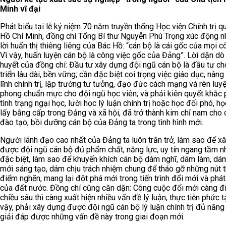
Minh vĩ đại
Phát biểu tại lễ kỷ niệm 70 năm truyền thống Học viện Chính trị q
Hồ Chí Minh, đồng chí Tổng Bí thư Nguyễn Phú Trọng xúc động nh
lời huấn thị thiêng liêng của Bác Hồ: “cán bộ là cái gốc của mọi c
Vì vậy, huấn luyện cán bộ là công việc gốc của Đảng”. Lời dặn dò
huyết của đồng chí: Đầu tư xây dựng đội ngũ cán bộ là đầu tư ch
triển lâu dài, bền vững; cần đặc biệt coi trọng việc giáo dục, nân
lĩnh chính trị, lập trường tư tưởng, đạo đức cách mạng và rèn luy
phong chuẩn mực cho đội ngũ học viên; và phải kiên quyết khắc
tình trạng ngại học, lười học lý luận chính trị hoặc học đối phó, h
lấy bằng cấp trong Đảng và xã hội, đã trở thành kim chỉ nam cho 
đào tạo, bồi dưỡng cán bộ của Đảng ta trong tình hình mới.
Người lãnh đạo cao nhất của Đảng ta luôn trăn trở, làm sao để x
được đội ngũ cán bộ đủ phẩm chất, năng lực, uy tín ngang tầm n
đặc biệt, làm sao để khuyến khích cán bộ dám nghĩ, dám làm, dá
mới sáng tạo, dám chịu trách nhiệm chung để tháo gỡ những nút t
điểm nghẽn, mang lại đột phá mới trong tiến trình đổi mới và phát 
của đất nước. Đồng chí cũng căn dặn: Công cuộc đổi mới càng đ
chiều sâu thì càng xuất hiện nhiều vấn đề lý luận, thực tiễn phức t
vậy, phải xây dựng được đội ngũ cán bộ lý luận chính trị đủ năng
giải đáp được những vấn đề này trong giai đoạn mới.