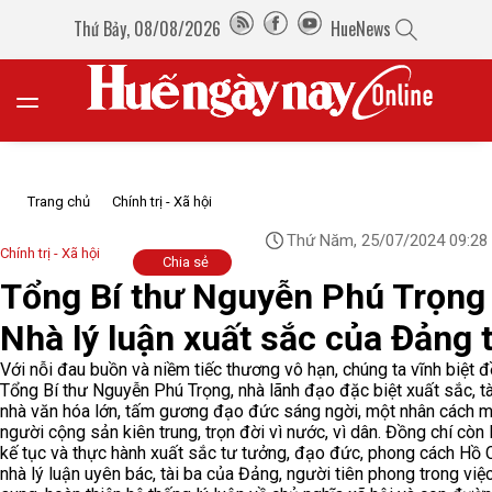
Thứ Bảy, 08/08/2026
HueNews
Trang chủ
Chính trị - Xã hội
Thứ Năm, 25/07/2024 09:28
Chính trị - Xã hội
Chia sẻ
Tổng Bí thư Nguyễn Phú Trọng 
Nhà lý luận xuất sắc của Đảng 
Với nỗi đau buồn và niềm tiếc thương vô hạn, chúng ta vĩnh biệt đ
Tổng Bí thư Nguyễn Phú Trọng, nhà lãnh đạo đặc biệt xuất sắc, tà
nhà văn hóa lớn, tấm gương đạo đức sáng ngời, một nhân cách 
người cộng sản kiên trung, trọn đời vì nước, vì dân. Đồng chí còn 
kế tục và thực hành xuất sắc tư tưởng, đạo đức, phong cách Hồ 
nhà lý luận uyên bác, tài ba của Đảng, người tiên phong trong việ