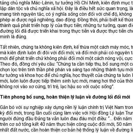
tảng chủ nghĩa Mác-Lênin, tư tưởng Hồ Chí Minh, kiên định mục 
lập dân tộc và chủ nghĩa xã hội. Đây là điều hết sức quan trọng, l
mang tính nguyên tắc, có ý nghĩa sống còn đối với chế độ, không
phép ai được ngả nghiêng, dao động. Đồng thời, phải biết kế thừ
thành quả phát triển hợp lý của thực tiễn; những tư tưởng, quan đ
đường lối đã được triển khai trong thực tiễn và được thực tiễn c
minh là đúng.
Tất nhiên, chúng ta không kiên định, kế thừa một cách máy móc, t
mà kiên định luôn đi đôi với đổi mới; và đổi mới phải có nguyên t
mới để phát triển chứ không phải đổi mới một cách nóng vội, cực
Theo đó, đồng chí yêu cầu: “Chúng ta cần tiếp thu, bổ sung một c
chọn lọc trên tinh thần phê phán và sáng tạo những thành tựu mới
tư tưởng và khoa học để chủ nghĩa, học thuyết của chúng ta luôn 
mới, luôn luôn được tiếp thêm sinh lực mới, mang hơi thở của thời
không rơi vào xơ cứng, trì trệ, lạc hậu so với cuộc sống”.
Tiên phong bổ sung, hoàn thiện lý luận về đường lối đổi mới
Gắn bó với sự nghiệp xây dựng nền lý luận chính trị Việt Nam tron
kỳ đổi mới, trong lần cuối cùng làm việc với Hội đồng Lý luận Tru
người đứng đầu Đảng ta vẫn luôn đau đáu một điều: “… Đến năm
trên cơ sở tổng kết 40 năm thực hiện công cuộc đổi mới, 50 năm
nhất đất nước, cần hoàn thiện cơ bản hệ thống lý luận về đường l