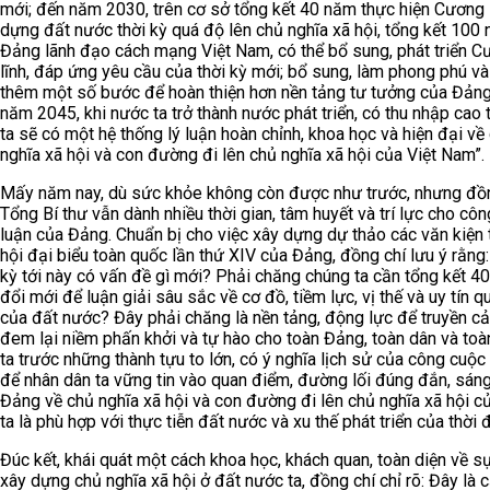
mới; đến năm 2030, trên cơ sở tổng kết 40 năm thực hiện Cương 
dựng đất nước thời kỳ quá độ lên chủ nghĩa xã hội, tổng kết 100
Đảng lãnh đạo cách mạng Việt Nam, có thể bổ sung, phát triển 
lĩnh, đáp ứng yêu cầu của thời kỳ mới; bổ sung, làm phong phú và
thêm một số bước để hoàn thiện hơn nền tảng tư tưởng của Đảng
năm 2045, khi nước ta trở thành nước phát triển, có thu nhập cao 
ta sẽ có một hệ thống lý luận hoàn chỉnh, khoa học và hiện đại về
nghĩa xã hội và con đường đi lên chủ nghĩa xã hội của Việt Nam”.
Mấy năm nay, dù sức khỏe không còn được như trước, nhưng đồ
Tổng Bí thư vẫn dành nhiều thời gian, tâm huyết và trí lực cho côn
luận của Đảng. Chuẩn bị cho việc xây dựng dự thảo các văn kiện t
hội đại biểu toàn quốc lần thứ XIV của Đảng, đồng chí lưu ý rằng
kỳ tới này có vấn đề gì mới? Phải chăng chúng ta cần tổng kết 4
đổi mới để luận giải sâu sắc về cơ đồ, tiềm lực, vị thế và uy tín q
của đất nước? Đây phải chăng là nền tảng, động lực để truyền c
đem lại niềm phấn khởi và tự hào cho toàn Đảng, toàn dân và toà
ta trước những thành tựu to lớn, có ý nghĩa lịch sử của công cuộc
để nhân dân ta vững tin vào quan điểm, đường lối đúng đắn, sán
Đảng về chủ nghĩa xã hội và con đường đi lên chủ nghĩa xã hội c
ta là phù hợp với thực tiễn đất nước và xu thế phát triển của thời 
Đúc kết, khái quát một cách khoa học, khách quan, toàn diện về s
xây dựng chủ nghĩa xã hội ở đất nước ta, đồng chí chỉ rõ: Đây là 