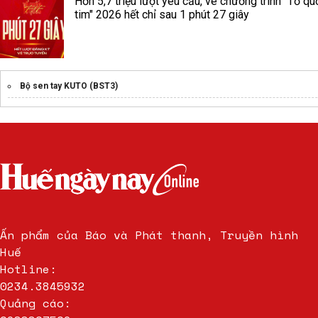
Hơn 5,7 triệu lượt yêu cầu, vé chương trình "Tổ qu
tim" 2026 hết chỉ sau 1 phút 27 giây
Bộ sen tay KUTO (BST3)
Ấn phẩm của Báo và Phát thanh, Truyền hình
Huế
Hotline:
0234.3845932
Quảng cáo: