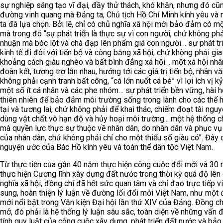
sự nghiệp sáng tạo vĩ đại, đầy thử thách, khó khăn, nhưng đó cũn
đường vinh quang mà Đảng ta, Chủ tịch Hồ Chí Minh kính yêu và 
ta đã lựa chọn. Bởi lẽ, chỉ có chủ nghĩa xã hội mới bảo đảm có mộ
mà trong đó “sự phát triển là thực sự vì con người, chứ không phải
nhuận mà bóc lột và chà đạp lên phẩm giá con người… sự phát tr
kinh tế đi đôi với tiến bộ và công bằng xã hội, chứ không phải gia
khoảng cách giàu nghèo và bất bình đẳng xã hội… một xã hội nhân
đoàn kết, tương trợ lẫn nhau, hướng tới các giá trị tiến bộ, nhân v
không phải cạnh tranh bất công, “cá lớn nuốt cá bé” vì lợi ích vị k
một số ít cá nhân và các phe nhóm… sự phát triển bền vững, hài h
thiên nhiên để bảo đảm môi trường sống trong lành cho các thế h
tại và tương lai, chứ không phải để khai thác, chiếm đoạt tài nguy
dùng vật chất vô hạn độ và hủy hoại môi trường... một hệ thống ch
mà quyền lực thực sự thuộc về nhân dân, do nhân dân và phục vụ 
của nhân dân, chứ không phải chỉ cho một thiểu số giàu có”. Đây 
nguyện ước của Bác Hồ kính yêu và toàn thể dân tộc Việt Nam.
Từ thực tiễn của gần 40 năm thực hiện công cuộc đổi mới và 30
thực hiện Cương lĩnh xây dựng đất nước trong thời kỳ quá độ lên
nghĩa xã hội, đồng chí đã hết sức quan tâm và chỉ đạo trực tiếp v
sung, hoàn thiện lý luận về đường lối đổi mới Việt Nam, như một
mới nổi bật trong Văn kiện Đại hội lần thứ XIV của Đảng. Đồng ch
mở, đó phải là hệ thống lý luận sâu sắc, toàn diện về những vấn 
tính quy luật của công cuộc xây dựng, phát triển đất nước và bảo