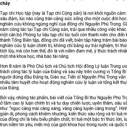
chảy
Tạp chí Học tập (nay là Tạp chí Cộng sản) là nơi khởi nguồn cảm
sâu đậm, lúc nào cũng tràn căng sức sống cho một cuộc đời học
nghiên cứu không ngừng nghỉ của đồng chí Nguyễn Phú Trọng. G
năm công tác tại Tạp chí Cộng sản, trải qua nhiều công việc khác 
một cán bộ Phòng tư liệu tạp chí lúc tuổi còn thanh niên cho đến k
thành Tổng Biên tập, đồng chí đã viết, biên tập hàng trăm bài báo
nghiên cứu lý luận chính trị, không chỉ bằng sự trải nghiệm, tri t
tích lũy, mà còn hơn thế, đó là với niềm đam mê, ý thức trách nhi
một nhà khoa học, nhà báo tài năng.
Hơn 8 năm là Phó Chủ tịch và Chủ tịch Hội đồng Lý luận Trung ư
trách công tác lý luận của Đảng và sau này trên cương vị Tổng Bí 
người đứng đầu Đảng ta, Giáo sư, Tiến sĩ Nguyễn Phú Trọng vẫn
nhiều tâm huyết cho hoạt động nghiên cứu lý luận và tổng kết thự
của Đảng.
Bởi vậy, những tác phẩm, bài viết của Tổng Bí thư Nguyễn Phú Tr
ở tầm cao lý luận chính trị và tư duy chiến lược, uyên thâm, sâu s
như: “ngọc càng mài càng sáng, vàng càng luyện càng trong”. Hìn
giản dị, phong cách khiêm nhường, kiến thức sâu rộng và trí tuệ m
của đồng chí là tiêu biểu phẩm chất, trí tuệ một bậc trí thức lớn, 
trọn niềm tin yêu, mến mộ của giới khoa học trong nước và quốc 