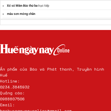
Xổ số Miền Bắc thứ ba
trực tiếp
mẫu sơn móng chân
Ấn phẩm của Báo và Phát thanh, Truyền hình
Huế
Hotline:
0234.3845932
Quảng cáo:
0988807506
Email:
baohuengaynayonline@gmail.com