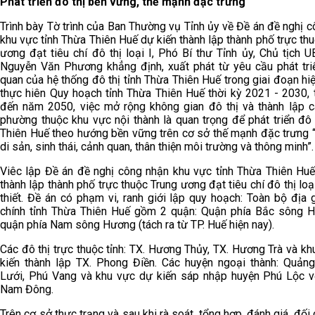
Phát triển đô thị bền vững, thế mạnh đặc trưng
Trình bày Tờ trình của Ban Thường vụ Tỉnh ủy về Đề án đề nghị 
khu vực tỉnh Thừa Thiên Huế dự kiến thành lập thành phố trực th
ương đạt tiêu chí đô thị loại I, Phó Bí thư Tỉnh ủy, Chủ tịch 
Nguyễn Văn Phương khẳng định, xuất phát từ yêu cầu phát tri
quan của hệ thống đô thị tỉnh Thừa Thiên Huế trong giai đoạn hi
thực hiên Quy hoạch tỉnh Thừa Thiên Huế thời kỳ 2021 - 2030, 
đến năm 2050, việc mở rộng không gian đô thị và thành lập c
phường thuộc khu vực nội thành là quan trọng để phát triển đô
Thiên Huế theo hướng bền vững trên cơ sở thế mạnh đặc trưng “
di sản, sinh thái, cảnh quan, thân thiện môi trường và thông minh”.
Viêc lập Đề án đề nghị công nhận khu vực tỉnh Thừa Thiên Huế
thành lập thành phố trực thuộc Trung ương đạt tiêu chí đô thị loại
thiết. Đề án có phạm vi, ranh giới lập quy hoạch: Toàn bộ địa 
chính tỉnh Thừa Thiên Huế gồm 2 quận: Quận phía Bắc sông 
quận phía Nam sông Hương (tách ra từ TP. Huế hiện nay).
Các đô thị trực thuộc tỉnh: TX. Hương Thủy, TX. Hương Trà và k
kiến thành lập TX. Phong Điền. Các huyện ngoại thành: Quảng
Lưới, Phú Vang và khu vực dự kiến sáp nhập huyện Phú Lộc v
Nam Đông.
Trên cơ sở thực trạng và sau khi rà soát, tổng hợp, đánh giá, đối 