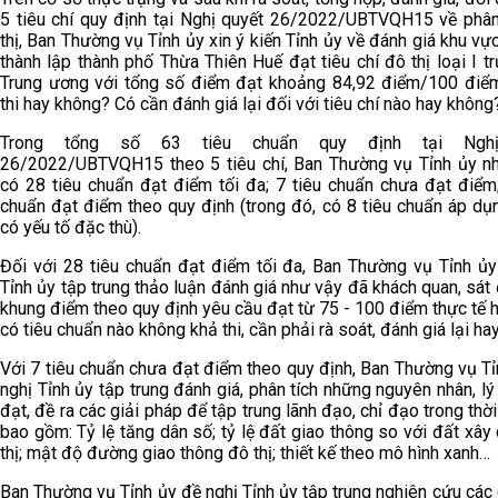
5 tiêu chí quy định tại Nghị quyết 26/2022/UBTVQH15 về phân
thị, Ban Thường vụ Tỉnh ủy xin ý kiến Tỉnh ủy về đánh giá khu vự
thành lập thành phố Thừa Thiên Huế đạt tiêu chí đô thị loại I t
Trung ương với tổng số điểm đạt khoảng 84,92 điểm/100 điể
thi hay không? Có cần đánh giá lại đối với tiêu chí nào hay không
Trong tổng số 63 tiêu chuẩn quy định tại Nghị
26/2022/UBTVQH15 theo 5 tiêu chí, Ban Thường vụ Tỉnh ủy nh
có 28 tiêu chuẩn đạt điểm tối đa; 7 tiêu chuẩn chưa đạt điểm;
chuẩn đạt điểm theo quy định (trong đó, có 8 tiêu chuẩn áp dụ
có yếu tố đặc thù).
Đối với 28 tiêu chuẩn đạt điểm tối đa, Ban Thường vụ Tỉnh ủy
Tỉnh ủy tập trung thảo luận đánh giá như vậy đã khách quan, sát
khung điểm theo quy định yêu cầu đạt từ 75 - 100 điểm thực tế 
có tiêu chuẩn nào không khả thi, cần phải rà soát, đánh giá lại h
Với 7 tiêu chuẩn chưa đạt điểm theo quy định, Ban Thường vụ T
nghị Tỉnh ủy tập trung đánh giá, phân tích những nguyên nhân, l
đạt, đề ra các giải pháp để tập trung lãnh đạo, chỉ đạo trong thời 
bao gồm: Tỷ lệ tăng dân số; tỷ lệ đất giao thông so với đất xâ
thị; mật độ đường giao thông đô thị; thiết kế theo mô hình xanh…
Ban Thường vụ Tỉnh ủy đề nghị Tỉnh ủy tập trung nghiên cứu các