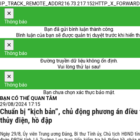
IP_TRACK_REMOTE_ADDR216.73.217.152HTTP_X_FORWAR
×
Thông báo
Bạn đã gửi bình luận thành công.
Bình luận của bạn sẽ được quản trị duyệt trước khi hiển th
×
Thông báo
Đường truyền dữ liệu không ổn định.
Vui lòng thử lại sau!
×
Thông báo
Bạn chưa chọn xác thực bảo mật.
BẠN CÓ THỂ QUAN TÂM
29/08/2024 17:15
Chuẩn bị “kịch bản”, chủ động phương án điều 
thủy điện, hồ đập
Ngày 29/8, Ủy viên Trung ương Đảng, Bí thư Tỉnh ủy, Chủ tịch HĐND tỉn
đoàn ĐBQH tỉnh Lê Trường Lưu trực tiếp kiểm tra hệ thống hồ chứa 