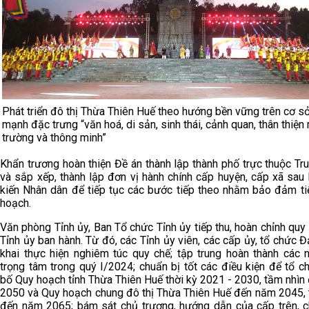
Phát triển đô thị Thừa Thiên Huế theo hướng bền vững trên cơ sở
mạnh đặc trưng “văn hoá, di sản, sinh thái, cảnh quan, thân thiện
trường và thông minh”
Khẩn trương hoàn thiện Đề án thành lập thành phố trực thuộc T
và sắp xếp, thành lập đơn vị hành chính cấp huyện, cấp xã sau 
kiến Nhân dân để tiếp tục các bước tiếp theo nhằm bảo đảm ti
hoạch.
Văn phòng Tỉnh ủy, Ban Tổ chức Tỉnh ủy tiếp thu, hoàn chỉnh quy 
Tỉnh ủy ban hành. Từ đó, các Tỉnh ủy viên, các cấp ủy, tổ chức Đ
khai thực hiện nghiêm túc quy chế; tập trung hoàn thành các 
trọng tâm trong quý I/2024; chuẩn bị tốt các điều kiện để tổ 
bố Quy hoạch tỉnh Thừa Thiên Huế thời kỳ 2021 - 2030, tầm nhì
2050 và Quy hoạch chung đô thị Thừa Thiên Huế đến năm 2045, 
đến năm 2065; bám sát chủ trương, hướng dẫn của cấp trên, 