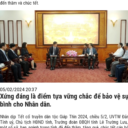
đến thăm và chúc tết.
05/02/2024 20:37
Xứng đáng là điểm tựa vững chắc để bảo vệ s
bình cho Nhân dân.
Nhân dịp Tết cổ truyền dân tộc Giáp Thìn 2024, chiều 5/2, UVTW Đản
Tỉnh uỷ, Chủ tịch HĐND tỉnh, Trưởng đoàn ĐBQH tỉnh Lê Trường Lưu,
một số sở, ban, ngành trong tỉnh đã đến thăm, tặng quà, chúc tết cán bộ