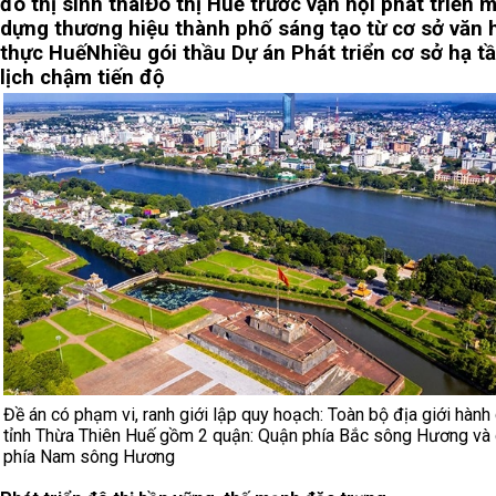
đô thị sinh thái
Đô thị Huế trước vận hội phát triển m
dựng thương hiệu thành phố sáng tạo từ cơ sở văn
thực Huế
Nhiều gói thầu Dự án Phát triển cơ sở hạ t
lịch chậm tiến độ
Đề án có phạm vi, ranh giới lập quy hoạch: Toàn bộ địa giới hành
tỉnh Thừa Thiên Huế gồm 2 quận: Quận phía Bắc sông Hương và
phía Nam sông Hương