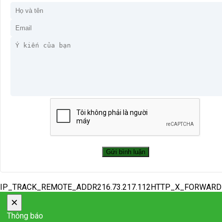
IP_TRACK_REMOTE_ADDR216.73.217.112HTTP_X_FORWAR
×
Thông báo