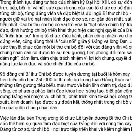
Trong thành tựu đáng tự hào của nhiệm kỳ Đại hội XIII, có sự đó
trực tiếp, bền bỉ và hết sức quan trọng của các tổ chức cơ sở đản
từng chi bộ, từng đảng viên và đặc biệt là đội ngũ Bí thư chi bộ 
người giữ vai trò hạt nhân lãnh đạo ở cơ sở, nơi gần dân nhất, sát
tiễn nhất. Các bí thư chi bộ có vai trò vừa là "hạt nhân chính trị" tr
đạo, định hướng chi bộ triển khai thực hiện các nghị quyết của Đ
là "kiến trúc sư" trong tổ chức, điều hành, phân công nhiệm vụ ch
đảng viên, cũng đồng thời là "cầu nối" giữa ý Đảng và lòng Dân. U
sức thuyết phục của mỗi bí thư chi bộ đối với các đảng viên và 
chúng nhân dân có được từ sự nêu gương, tiên phong đổi mới sá
dám nghĩ, dám làm, dám chịu trách nhiệm vì lợi ích chung, quyết đ
năng lực lãnh đạo và sức chiến đấu của chi bộ.
96 đồng chí Bí thư Chi bộ được tuyên dương tại buổi lễ hôm nay, 
tiêu biểu cho hơn 250.000 bí thư chi bộ trong toàn Đảng, thực sự 
những tấm gương tiêu biểu, mẫu mực về bản lĩnh chính trị, đạo đứ
sống, có phương pháp lãnh đạo khoa học, sáng tạo; biết gắn côn
dựng Đảng với nhiệm vụ chính trị, phát triển kinh tế-xã hội, công 
xuất, kinh doanh; tạo được sự đoàn kết, thống nhất trong chi bộ 
tin của quần chúng nhân dân.
Việc lần đầu tiên Trung ương tổ chức Lễ tuyên dương Bí thư Chi 
sắc thể hiện sự quan tâm đặc biệt của Đảng đối với công tác xâ
Đảng từ cơ sở, từ chi bộ - nơi trực tiếp triển khai và kiểm nghiệm