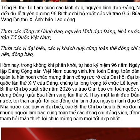
Tổng Bí thư Tô Lâm cùng các lãnh đạo, nguyên lãnh đạo Đảng, 
đến dự lễ tuyên dương 96 Bí thư chi bộ xuất sắc và trao Giải Búa
Vàng lần thứ X. Ảnh: báo Lao động
Thưa các đồng chí lãnh đạo, nguyên lãnh đạo Đảng, Nhà nước
trận Tổ Quốc Việt Nam,
Thưa các vị đại biểu, các vị khách quý, cùng toàn thể đồng chí
viên, đồng bào,
Hôm nay, trong không khí phấn khởi, tự hào kỷ niệm 96 năm Ngày
lập Đảng Cộng sản Việt Nam quang vinh, khi toàn Đảng, toàn dân
quân ta hân hoan chào mừng thành công rực rỡ của Đại hội đại bi
quốc lần thứ XIV của Đảng, chúng ta long trọng tổ chức Lễ tuyê
Bí thư Chi bộ xuất sắc năm 2026 và trao Giải báo chí toàn quốc v
dựng Đảng- giải Búa liềm vàng lần thứ X. Thay mặt lãnh đạo Đản
nước, tôi thân ái gửi tới các đồng chí lãnh đạo, nguyên lãnh đạo 
Nhà nước, các quý vị đại biểu, các Bí thư Chi bộ tiêu biểu và đội 
những người làm báo cùng toàn thể các đồng chí đảng viên, đồng
thăm hỏi thân thiết, lời chúc mừng năm mới tốt đẹp nhất.