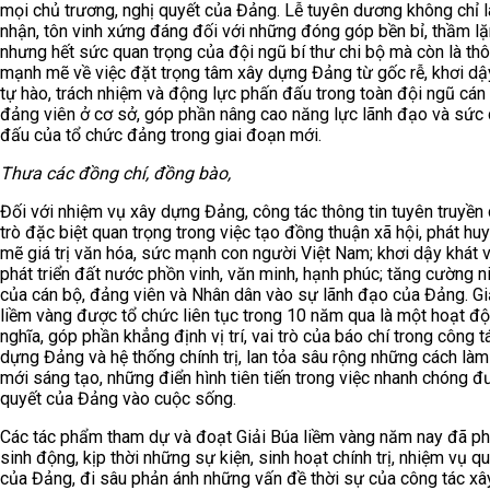
mọi chủ trương, nghị quyết của Đảng. Lễ tuyên dương không chỉ l
nhận, tôn vinh xứng đáng đối với những đóng góp bền bỉ, thầm l
nhưng hết sức quan trọng của đội ngũ bí thư chi bộ mà còn là th
mạnh mẽ về việc đặt trọng tâm xây dựng Đảng từ gốc rễ, khơi dậ
tự hào, trách nhiệm và động lực phấn đấu trong toàn đội ngũ cán 
đảng viên ở cơ sở, góp phần nâng cao năng lực lãnh đạo và sức 
đấu của tổ chức đảng trong giai đoạn mới.
Thưa các đồng chí, đồng bào,
Đối với nhiệm vụ xây dựng Đảng, công tác thông tin tuyên truyền 
trò đặc biệt quan trọng trong việc tạo đồng thuận xã hội, phát h
mẽ giá trị văn hóa, sức mạnh con người Việt Nam; khơi dậy khát 
phát triển đất nước phồn vinh, văn minh, hạnh phúc; tăng cường n
của cán bộ, đảng viên và Nhân dân vào sự lãnh đạo của Đảng. Gi
liềm vàng được tổ chức liên tục trong 10 năm qua là một hoạt đ
nghĩa, góp phần khẳng định vị trí, vai trò của báo chí trong công t
dựng Đảng và hệ thống chính trị, lan tỏa sâu rộng những cách làm
mới sáng tạo, những điển hình tiên tiến trong việc nhanh chóng đ
quyết của Đảng vào cuộc sống.
Các tác phẩm tham dự và đoạt Giải Búa liềm vàng năm nay đã p
sinh động, kịp thời những sự kiện, sinh hoạt chính trị, nhiệm vụ q
của Đảng, đi sâu phản ánh những vấn đề thời sự của công tác xâ