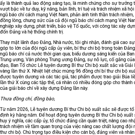
ấy là thành quả lao động sáng tạo, là minh chứng cho sự trưởng 
vượt bậc về tư duy, kỹ năng, bản lĩnh, trí tuệ và trách nhiệm xã hộ
ngũ báo chí cách mạng Việt Nam, phản ánh tinh thần trách nhiệm,
đồng lòng, chung sức của cả đội ngũ báo chí cách mạng Việt Na
nghiệp xây dựng, phát triển, bảo vệ Tổ quốc, với công tác xây dựn
đốn Đảng và hệ thống chính trị.
Thay mặt lãnh đạo Đảng, Nhà nước, tôi ghi nhận, đánh giá cao s
góp to lớn của đội ngũ cấp ủy viên, bí thư chi bộ trong toàn Đảng
ngũ báo chí cả nước thời gian qua; biểu dương sáng kiến của Ba
Trung ương, Văn phòng Trung ương Đảng, sự nỗ lực, cố gắng của
đạo, Ban Tổ chức Lễ tuyên dương Bí thư Chi bộ xuất sắc và Giải 
vàng lần thứ X. Nhiệt liệt chúc mừng 96 đồng chí bí thư chi bộ xu
được tuyên dương và các tác giả, tác phẩm được trao giải Búa l
lần thứ X cùng các tập thể, cá nhân có nhiều đóng góp cho thành
của giải báo chí về xây dựng Đảng lần này.
Thưa đồng chí, đồng bào,
Từ năm 2026, Lễ tuyên dương Bí thư Chi bộ xuất sắc sẽ được tổ
định kỳ hằng năm. Để hoạt động tuyên dương Bí thư Chi bộ xuất 
huy ý nghĩa, các cấp ủy, tổ chức đảng cần quán triệt, nâng cao nh
trách nhiệm về tầm quan trọng của việc nâng cao chất lượng đội 
thư chi bộ. Chú trọng tạo điều kiện cho cán bộ, đảng viên và nhân