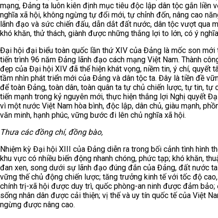
mạng, Đảng ta luôn kiên định mục tiêu độc lập dân tộc gắn liền v
nghĩa xã hội, không ngừng tự đổi mới, tự chỉnh đốn, nâng cao năn
lãnh đạo và sức chiến đấu, dẫn dắt đất nước, dân tộc vượt qua 
khó khăn, thử thách, giành được những thắng lợi to lớn, có ý nghĩa
Đại hội đại biểu toàn quốc lần thứ XIV của Đảng là mốc son mới 
tiến trình 96 năm Đảng lãnh đạo cách mạng Việt Nam. Thành công
đẹp của Đại hội XIV đã thể hiện khát vọng, niềm tin, ý chí, quyết 
tầm nhìn phát triển mới của Đảng và dân tộc ta. Đây là tiền đề vữ
để toàn Đảng, toàn dân, toàn quân ta tự chủ chiến lược, tự tin, tự
tiến mạnh trong kỷ nguyên mới, thực hiện thắng lợi Nghị quyết Đại
vì một nước Việt Nam hòa bình, độc lập, dân chủ, giàu mạnh, phồn
văn minh, hạnh phúc, vững bước đi lên chủ nghĩa xã hội.
Thưa các đồng chí, đồng bào,
Nhiệm kỳ Đại hội XIII của Đảng diễn ra trong bối cảnh tình hình th
khu vực có nhiều biến động nhanh chóng, phức tạp; khó khăn, thuậ
đan xen, song dưới sự lãnh đạo đúng đắn của Đảng, đất nước ta
vững thế chủ động chiến lược; tăng trưởng kinh tế với tốc độ cao,
chính trị-xã hội được duy trì, quốc phòng-an ninh được đảm bảo; 
sống nhân dân được cải thiện; vị thế và uy tín quốc tế của Việt 
ngừng được nâng cao.