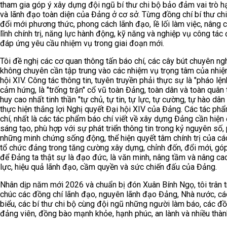
tham gia góp ý xây dựng đội ngũ bí thư chi bộ bảo đảm vai trò h
và lãnh đạo toàn diện của Đảng ở cơ sở. Từng đồng chí bí thư chi
đổi mới phương thức, phong cách lãnh đạo, lề lối làm việc, nâng 
lĩnh chính trị, năng lực hành động, kỹ năng và nghiệp vụ công tác
đáp ứng yêu cầu nhiệm vụ trong giai đoạn mới.
Tôi đề nghị các cơ quan thông tấn báo chí, các cây bút chuyên ng
không chuyên cần tập trung vào các nhiệm vụ trọng tâm của nhiệ
hội XIV. Công tác thông tin, tuyên truyền phải thực sự là "pháo lện
cảm hứng, là "trống trận" cổ vũ toàn Đảng, toàn dân và toàn quân 
huy cao nhất tinh thần "tự chủ, tự tin, tự lực, tự cường, tự hào dân 
thực hiện thắng lợi Nghị quyết Đại hội XIV của Đảng. Các tác ph
chí, nhất là các tác phẩm báo chí viết về xây dựng Đảng cần hiện 
sáng tạo, phù hợp với sự phát triển thông tin trong kỷ nguyên số, 
những minh chứng sống động, thể hiện quyết tâm chính trị của cá
tổ chức đảng trong tăng cường xây dựng, chỉnh đốn, đổi mới, gó
để Đảng ta thật sự là đạo đức, là văn minh, nâng tầm và nâng ca
lực, hiệu quả lãnh đạo, cầm quyền và sức chiến đấu của Đảng.
Nhân dịp năm mới 2026 và chuẩn bị đón Xuân Bính Ngọ, tôi trân 
chúc các đồng chí lãnh đạo, nguyên lãnh đạo Đảng, Nhà nước, các
biểu, các bí thư chi bộ cùng đội ngũ những người làm báo, các đồ
đảng viên, đồng bào mạnh khỏe, hạnh phúc, an lành và nhiều thàn