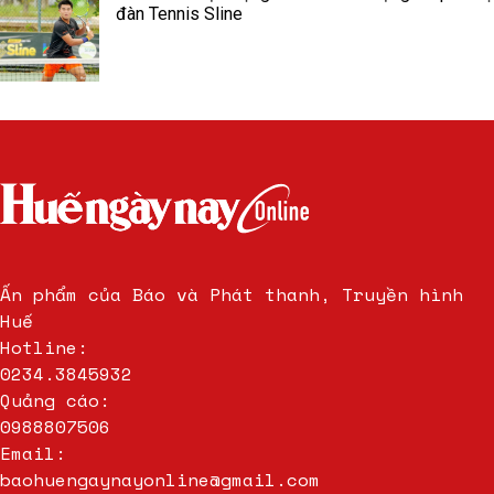
đàn Tennis Sline
Ấn phẩm của Báo và Phát thanh, Truyền hình
Huế
Hotline:
0234.3845932
Quảng cáo:
0988807506
Email:
baohuengaynayonline@gmail.com