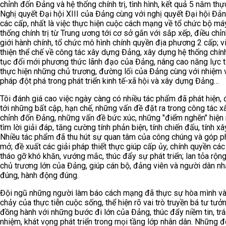
chỉnh đốn Đảng và hệ thống chính trị, tình hình, kết quả 5 năm thự
Nghị quyết Đại hội XIII của Đảng cùng với nghị quyết Đại hội Đả
các cấp, nhất là việc thực hiện cuộc cách mạng về tổ chức bộ má
thống chính trị từ Trung ương tới cơ sở gắn với sắp xếp, điều chỉn
giới hành chính, tổ chức mô hình chính quyền địa phương 2 cấp; v
thiện thể chế về công tác xây dựng Đảng, xây dựng hệ thống chính 
tục đổi mới phương thức lãnh đạo của Đảng, nâng cao năng lực 
thực hiện những chủ trương, đường lối của Đảng cùng với nhiệm v
pháp đột phá trong phát triển kinh tế-xã hội và xây dựng Đảng…
Tôi đánh giá cao việc ngày càng có nhiều tác phẩm đã phát hiện,
tới những bất cập, hạn chế, những vấn đề đặt ra trong công tác x
chỉnh đốn Đảng, những vấn đề bức xúc, những "điểm nghẽn" hiện 
tìm lời giải đáp, tăng cường tính phản biện, tính chiến đấu, tính 
Nhiều tác phẩm đã thu hút sự quan tâm của công chúng và góp p
mở, đề xuất các giải pháp thiết thực giúp cấp ủy, chính quyền cá
tháo gỡ khó khăn, vướng mắc, thúc đẩy sự phát triển; lan tỏa rộng
chủ trương lớn của Đảng, giúp cán bộ, đảng viên và người dân n
đúng, hành động đúng.
Đội ngũ những người làm báo cách mạng đã thực sự hòa mình v
chảy của thực tiễn cuộc sống, thể hiện rõ vai trò truyền bá tư tưở
đồng hành với những bước đi lớn của Đảng, thúc đẩy niềm tin, tr
nhiệm, khát vọng phát triển trong mọi tầng lớp nhân dân. Những 