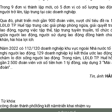
Trong 9 đơn vị thành lập mới, có 5 đơn vị có số lượng lao độ
người trở lên, tập trung tại các doanh nghiệp.
Qua đó, phát triển mới gần 900 đoàn viên, vượt chỉ tiêu đề ra. 
LĐLĐ TP. Huế tập trung các giải pháp phòng ngừa, giải quyết t
lao động, ngưng việc tập thể, tập trung tuyên truyền, tổ chức 
giữa người lao động, người sử dụng lao động đồng hành chi
khăn, hài hòa lợi ích.
Năm 2022 có 112/120 doanh nghiệp khu vực ngoài Nhà nước tổ 
nghị người lao động; 129 doanh nghiệp ký kết thỏa ước lao động
chăm lo đời sống người lao động. Trong năm, LĐLĐ TP. Huế hỗ
gần 2.500 đoàn viên với số tiền hơn 1 tỷ đồng; xây dựng 3 “Má
đoàn”…
Tin, ảnh:
HẢ
Từ khóa:
công đoàn thành phố
tổng kết năm
triển khai nhiệm vụ