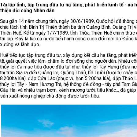
Tái lập tỉnh, tập trung đầu tư hạ tầng, phát triển kinh tế - xã h
thiện đời sống Nhân dân
Sau gần 14 năm chung tỉnh, ngày 30/6/1989, Quốc hội đã thông
chia tách tỉnh Bình Trị Thiên thành ba tỉnh Quảng Bình, Quảng Trị 
Thiên Huế. Kể từ ngày 1/7/1989, tỉnh Thừa Thiên Huế chính thức
tái lập. Đây là lúc cả nước tiến hành công cuộc đổi mới do Đảng 
xướng và lãnh đạo.
Huế tiếp tục tập trung đầu tư, xây dựng kết cầu hạ tầng, phát triể
tế, giải quyết việc làm, chăm lo đời sống cho người dân. Nhiều cô
thủy lợi đa mục tiêu được đầu tư, như: thủy lợi Tây Hưng (đưa n
thị trấn Sịa ra đến Quảng lợi, Quảng Thái), hồ Truồi (tưới tự chảy 
8.200ha lúa), đập Cửa Lác (phục vụ hơn 5.200ha lúa), đập Thảo 
thủy lợi Tây - Nam Hương Trà, hệ thống đê đông - tây phá Tam Gi
Cầu Hai và nhiều trạm bơm, kênh mương tưới, tiêu khác… đã giúp
sản xuất nông nghiệp chủ động được tưới, tiêu.