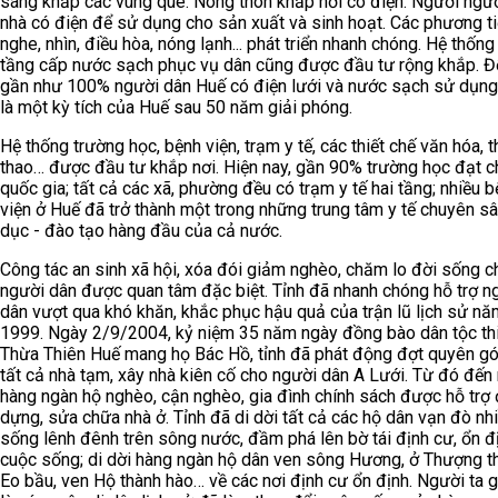
sáng khắp các vùng quê. Nông thôn khắp nơi có điện. Người ngườ
nhà có điện để sử dụng cho sản xuất và sinh hoạt. Các phương t
nghe, nhìn, điều hòa, nóng lạnh... phát triển nhanh chóng. Hệ thống
tầng cấp nước sạch phục vụ dân cũng được đầu tư rộng khắp. Đế
gần như 100% người dân Huế có điện lưới và nước sạch sử dụng
là một kỳ tích của Huế sau 50 năm giải phóng.
Hệ thống trường học, bệnh viện, trạm y tế, các thiết chế văn hóa, t
thao… được đầu tư khắp nơi. Hiện nay, gần 90% trường học đạt 
quốc gia; tất cả các xã, phường đều có trạm y tế hai tầng; nhiều 
viện ở Huế đã trở thành một trong những trung tâm y tế chuyên sâ
dục - đào tạo hàng đầu của cả nước.
Công tác an sinh xã hội, xóa đói giảm nghèo, chăm lo đời sống c
người dân được quan tâm đặc biệt. Tỉnh đã nhanh chóng hỗ trợ n
dân vượt qua khó khăn, khắc phục hậu quả của trận lũ lịch sử nă
1999. Ngày 2/9/2004, kỷ niệm 35 năm ngày đồng bào dân tộc th
Thừa Thiên Huế mang họ Bác Hồ, tỉnh đã phát động đợt quyên g
tất cả nhà tạm, xây nhà kiên cố cho người dân A Lưới. Từ đó đến 
hàng ngàn hộ nghèo, cận nghèo, gia đình chính sách được hỗ trợ
dựng, sửa chữa nhà ở. Tỉnh đã di dời tất cả các hộ dân vạn đò nh
sống lênh đênh trên sông nước, đầm phá lên bờ tái định cư, ổn đ
cuộc sống; di dời hàng ngàn hộ dân ven sông Hương, ở Thượng t
Eo bầu, ven Hộ thành hào… về các nơi định cư ổn định. Người ta 