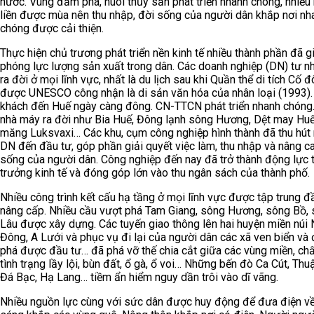
nước. Vùng đầm phá, nuôi thủy sản phát triển nhanh chóng, nhiề
liền được mùa nên thu nhập, đời sống của người dân khắp nơi nh
chóng được cải thiện.
Thực hiện chủ trương phát triển nền kinh tế nhiều thành phần đã g
phóng lực lượng sản xuất trong dân. Các doanh nghiệp (DN) tư n
ra đời ở mọi lĩnh vực, nhất là du lịch sau khi Quần thể di tích Cố 
được UNESCO công nhận là di sản văn hóa của nhân loại (1993).
khách đến Huế ngày càng đông. CN-TTCN phát triển nhanh chóng.
nhà máy ra đời như Bia Huế, Đông lạnh sông Hương, Dệt may Huế,
măng Luksvaxi… Các khu, cụm công nghiệp hình thành đã thu hút 
DN đến đầu tư, góp phần giải quyết việc làm, thu nhập và nâng c
sống của người dân. Công nghiệp đến nay đã trở thành động lực 
trưởng kinh tế và đóng góp lớn vào thu ngân sách của thành phố.
Nhiều công trình kết cấu hạ tầng ở mọi lĩnh vực được tập trung đầ
nâng cấp. Nhiều cầu vượt phá Tam Giang, sông Hương, sông Bồ,
Lâu được xây dựng. Các tuyến giao thông lên hai huyện miền núi
Đông, A Lưới và phục vụ đi lại của người dân các xã ven biển và
phá được đầu tư… đã phá vỡ thế chia cắt giữa các vùng miền, ch
tình trạng lầy lội, bùn đất, ổ gà, ổ voi… Những bến đò Ca Cút, Thu
Đá Bạc, Hạ Lang… tiềm ẩn hiểm nguy dần trôi vào dĩ vãng.
Nhiều nguồn lực cùng với sức dân được huy động để đưa điện v