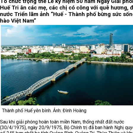
Tổ chức trọng thể Lễ kỷ niệm 50 năm Ngày Giải ph
Huế
Tri ân các mẹ, các chị có công với quê hương, 
nước
Triển lãm ảnh “Huế - Thành phố bừng sức sốn
hào Việt Nam”
Thành phố Huế yên bình. Ảnh: Đình Hoàng
Sau khi giải phóng hoàn toàn miền Nam, thống nhất đất nước
(30/4/1975), ngày 20/9/1975, Bộ Chính trị đã ban hành Nghị quy