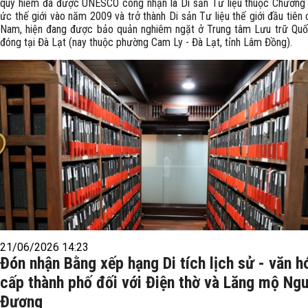
quý hiếm đã được UNESCO công nhận là Di sản Tư liệu thuộc Chương 
ức thế giới vào năm 2009 và trở thành Di sản Tư liệu thế giới đầu tiên 
Nam, hiện đang được bảo quản nghiêm ngặt ở Trung tâm Lưu trữ Quố
đóng tại Đà Lạt (nay thuộc phường Cam Ly - Đà Lạt, tỉnh Lâm Đồng).
21/06/2026 14:23
Đón nhận Bằng xếp hạng Di tích lịch sử - văn h
cấp thành phố đối với Điện thờ và Lăng mộ Ng
Đương