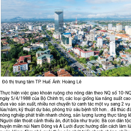
Đô thị trung tâm TP. Huế. Ảnh: Hoàng Lê
Thực hiện việc giao khoán ruộng cho nông dân theo NQ số 10-N
ngày 5/4/1988 của Bộ Chính trị, các loại giống lúa năng suất ca
đưa vào sản xuất; nhiều nơi chuyển từ canh tác một vụ sang 2 vụ
lúa/năm; kỹ thuật dự báo, phòng trừ sâu bệnh tốt hơn… đã thúc đ
nông nghiệp phát triển nhanh chóng, sản lượng lương thực tăng lê
Người dân thoát cảnh thiếu ăn, đứt bữa như trước. Bà con dân tộc 
huyện miền núi Nam Đông và A Lưới được hướng dẫn cách làm l