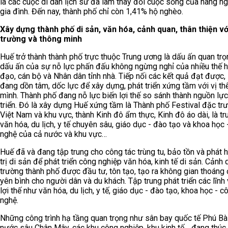
là các cuộc di dân lịch sử đã làm thay đổi cuộc sống của hàng n
gia đình. Đến nay, thành phố chỉ còn 1,41% hộ nghèo.
Xây dựng thành phố di sản, văn hóa, cảnh quan, thân thiện vớ
trường và thông minh
Huế trở thành thành phố trực thuộc Trung ương là dấu ấn quan trọ
dấu ấn của sự nỗ lực phấn đấu không ngừng nghỉ của nhiều thế h
đạo, cán bộ và Nhân dân tỉnh nhà. Tiếp nối các kết quả đạt được,
đang dồn tâm, dốc lực để xây dựng, phát triển xứng tầm với vị th
mình. Thành phố đang nỗ lực biến lợi thế so sánh thành nguồn lực
triển. Đó là xây dựng Huế xứng tầm là Thành phố Festival đặc tr
Việt Nam và khu vực, thành Kinh đô ẩm thực, Kinh đô áo dài, là t
văn hóa, du lịch, y tế chuyên sâu, giáo dục - đào tạo và khoa học
nghệ của cả nước và khu vực…
Huế đã và đang tập trung cho công tác trùng tu, bảo tồn và phát h
trị di sản để phát triển công nghiệp văn hóa, kinh tế di sản. Cảnh 
trường thành phố được đầu tư, tôn tạo, tạo ra không gian thoáng 
yên bình cho người dân và du khách. Tập trung phát triển các lĩnh
lợi thế như văn hóa, du lịch, y tế, giáo dục - đào tạo, khoa học - c
nghệ.
Những công trình hạ tầng quan trọng như sân bay quốc tế Phú Bà
nước sâu Chân Mây, các khu công nghiệp, khu kinh tế… đang thúc