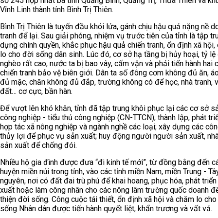
số 245 hợp nhất ba tỉnh Quảng Bình, Quảng Trị, Thừa Thiên và kh
Vĩnh Linh thành tỉnh Bình Trị Thiên.
Bình Trị Thiên là tuyến đầu khói lửa, gánh chịu hậu quả nặng nề d
tranh để lại. Sau giải phóng, nhiệm vụ trước tiên của tỉnh là tập t
dựng chính quyền, khắc phục hậu quả chiến tranh, ổn định xã hội
lo cho đời sống dân sinh. Lúc đó, cơ sở hạ tầng bị hủy hoại, tỷ lệ
nghèo rất cao, nước ta bị bao vây, cấm vận và phải tiến hành hai 
chiến tranh bảo vệ biên giới. Dân ta số đông cơm không đủ ăn, á
đủ mặc, chăn không đủ đắp, trường không có để học, nhà tranh, 
đất… cơ cực, bần hàn.
Để vượt lên khó khăn, tỉnh đã tập trung khôi phục lại các cơ sở s
công nghiệp - tiểu thủ công nghiệp (CN-TTCN); thành lập, phát tri
hợp tác xã nông nghiệp và ngành nghề các loại; xây dựng các công
thủy lợi để phục vụ sản xuất; huy động người người sản xuất, nh
sản xuất để chống đói.
Nhiều hộ gia đình được đưa “đi kinh tế mới”, từ đồng bằng đến c
huyện miền núi trong tỉnh, vào các tỉnh miền Nam, miền Trung - Tâ
nguyên, nơi có đất đai trù phú để khai hoang, phục hóa, phát triển
xuất hoặc làm công nhân cho các nông lâm trường quốc doanh để
thiện đời sống. Công cuộc tái thiết, ổn định xã hội và chăm lo cho
sống Nhân dân được tiến hành quyết liệt, khẩn trương và vất vả.