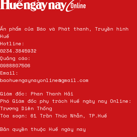
Ấn phẩm của Báo và Phát thanh, Truyền hình
Huế
Hotline:
0234.3845932
Quảng cáo:
0988807506
Email:
baohuengaynayonline@gmail.com
Giám đốc: Phan Thanh Hải
Phó Giám đốc phụ trách Huế ngày nay Online:
Trương Diên Thống
Tòa soạn: 61 Trần Thúc Nhẫn, TP.Huế
Bản quyền thuộc Huế ngày nay