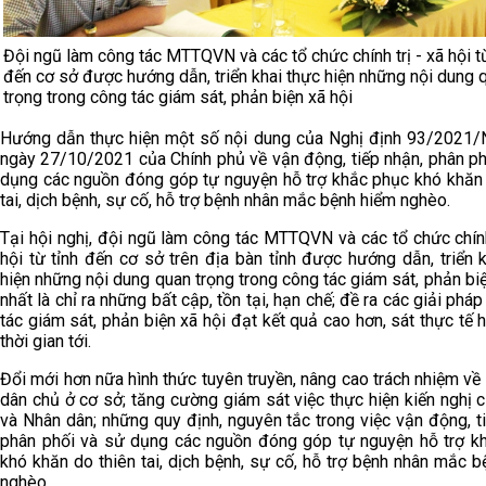
Đội ngũ làm công tác MTTQVN và các tổ chức chính trị - xã hội từ
đến cơ sở được hướng dẫn, triển khai thực hiện những nội dung 
trọng trong công tác giám sát, phản biện xã hội
Hướng dẫn thực hiện một số nội dung của Nghị định 93/2021/
ngày 27/10/2021 của Chính phủ về vận động, tiếp nhận, phân ph
dụng các nguồn đóng góp tự nguyện hỗ trợ khắc phục khó khăn 
tai, dịch bệnh, sự cố, hỗ trợ bệnh nhân mắc bệnh hiểm nghèo.
Tại hội nghị, đội ngũ làm công tác MTTQVN và các tổ chức chính
hội từ tỉnh đến cơ sở trên địa bàn tỉnh được hướng dẫn, triển 
hiện những nội dung quan trọng trong công tác giám sát, phản biệ
nhất là chỉ ra những bất cập, tồn tại, hạn chế; đề ra các giải phá
tác giám sát, phản biện xã hội đạt kết quả cao hơn, sát thực tế 
thời gian tới.
Đổi mới hơn nữa hình thức tuyên truyền, nâng cao trách nhiệm về
dân chủ ở cơ sở; tăng cường giám sát việc thực hiện kiến nghị c
và Nhân dân; những quy định, nguyên tắc trong việc vận động, t
phân phối và sử dụng các nguồn đóng góp tự nguyện hỗ trợ k
khó khăn do thiên tai, dịch bệnh, sự cố, hỗ trợ bệnh nhân mắc 
nghèo.