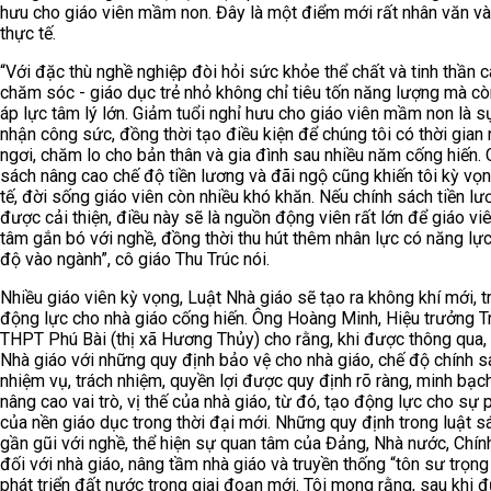
hưu cho giáo viên mầm non. Đây là một điểm mới rất nhân văn và
thực tế.
“Với đặc thù nghề nghiệp đòi hỏi sức khỏe thể chất và tinh thần c
chăm sóc - giáo dục trẻ nhỏ không chỉ tiêu tốn năng lượng mà cò
áp lực tâm lý lớn. Giảm tuổi nghỉ hưu cho giáo viên mầm non là s
nhận công sức, đồng thời tạo điều kiện để chúng tôi có thời gian 
ngơi, chăm lo cho bản thân và gia đình sau nhiều năm cống hiến. 
sách nâng cao chế độ tiền lương và đãi ngộ cũng khiến tôi kỳ vọ
tế, đời sống giáo viên còn nhiều khó khăn. Nếu chính sách tiền lư
được cải thiện, điều này sẽ là nguồn động viên rất lớn để giáo vi
tâm gắn bó với nghề, đồng thời thu hút thêm nhân lực có năng lực,
độ vào ngành”, cô giáo Thu Trúc nói.
Nhiều giáo viên kỳ vọng, Luật Nhà giáo sẽ tạo ra không khí mới, t
động lực cho nhà giáo cống hiến. Ông Hoàng Minh, Hiệu trưởng 
THPT Phú Bài (thị xã Hương Thủy) cho rằng, khi được thông qua,
Nhà giáo với những quy định bảo vệ cho nhà giáo, chế độ chính s
nhiệm vụ, trách nhiệm, quyền lợi được quy định rõ ràng, minh bạc
nâng cao vai trò, vị thế của nhà giáo, từ đó, tạo động lực cho sự p
của nền giáo dục trong thời đại mới. Những quy định trong luật sá
gần gũi với nghề, thể hiện sự quan tâm của Đảng, Nhà nước, Chín
đối với nhà giáo, nâng tầm nhà giáo và truyền thống “tôn sư trọn
phát triển đất nước trong giai đoạn mới. Tôi mong rằng, sau khi 