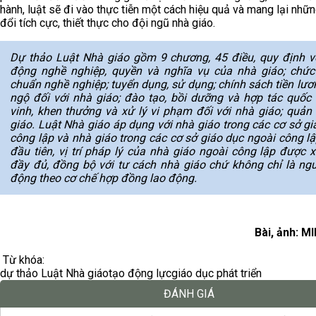
hành, luật sẽ đi vào thực tiễn một cách hiệu quả và mang lại nhữn
đổi tích cực, thiết thực cho đội ngũ nhà giáo.
Dự thảo Luật Nhà giáo gồm 9 chương, 45 điều, quy định v
động nghề nghiệp, quyền và nghĩa vụ của nhà giáo; chức
chuẩn nghề nghiệp; tuyển dụng, sử dụng; chính sách tiền lươ
ngộ đối với nhà giáo; đào tạo, bồi dưỡng và hợp tác quốc t
vinh, khen thưởng và xử lý vi phạm đối với nhà giáo; quản 
giáo. Luật Nhà giáo áp dụng với nhà giáo trong các cơ sở gi
công lập và nhà giáo trong các cơ sở giáo dục ngoài công lậ
đầu tiên, vị trí pháp lý của nhà giáo ngoài công lập được x
đầy đủ, đồng bộ với tư cách nhà giáo chứ không chỉ là ngư
động theo cơ chế hợp đồng lao động.
Bài, ảnh: M
Từ khóa:
dự thảo Luật Nhà giáo
tạo động lực
giáo dục phát triển
ĐÁNH GIÁ