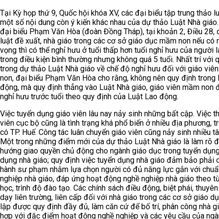
Tại Kỳ họp thứ 9, Quốc hội khóa XV, các đại biểu tập trung thảo l
một số nội dung còn ý kiến khác nhau của dự thảo Luật Nhà giáo
đại biểu Phạm Văn Hòa (đoàn Đồng Tháp), tại khoản 2, Điều 28, 
luật đề xuất, nhà giáo trong các cơ sở giáo dục mầm non nếu có
vọng thì có thể nghỉ hưu ở tuổi thấp hơn tuổi nghỉ hưu của người 
trong điều kiện bình thường nhưng không quá 5 tuổi. Nhất trí với 
trong dự thảo Luật Nhà giáo về chế độ nghỉ hưu đối với giáo vi
non, đại biểu Phạm Văn Hòa cho rằng, không nên quy định trong
động, mà quy định thẳng vào Luật Nhà giáo, giáo viên mầm non
nghỉ hưu trước tuổi theo quy định của Luật Lao động.
Việc tuyển dụng giáo viên lâu nay nảy sinh những bất cập. Việc th
viên cục bộ cũng là tình trạng khá phổ biến ở nhiều địa phương, t
có TP. Huế. Công tác luân chuyển giáo viên cũng nảy sinh nhiều t
Một trong những điểm mới của dự thảo Luật Nhà giáo là làm rõ đ
hướng giao quyền chủ động cho ngành giáo dục trong tuyển dụng
dụng nhà giáo; quy định việc tuyển dụng nhà giáo đảm bảo phải 
hành sư phạm nhằm lựa chọn người có đủ năng lực gắn với chuẩ
nghiệp nhà giáo, đáp ứng hoạt động nghề nghiệp nhà giáo theo t
học, trình độ đào tạo. Các chính sách điều động, biệt phái, thuyên
dạy liên trường, liên cấp đối với nhà giáo trong các cơ sở giáo d
lập được quy định đầy đủ, làm căn cứ để bố trí, phân công nhà g
hợp với đặc điểm hoạt động nghề nghiệp và các yêu cầu của ngà