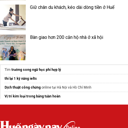
Giữ chân du khách, kéo dài dòng tiền ở Huế
Bàn giao hơn 200 căn hộ nhà ở xã hội
Tìm
trường song ngữ học phí hợp lý
thi lại 1 kỹ năng ielts
Dịch thuật công chứng
online tại Hà Nội và Hồ Chí Minh
Vị trí kim loại trong bảng tuần hoàn
Thông tin, điều kiện
du học Trung Quốc
luyện nói tiếng anh giao tiếp
chuyên sâu
Learning Well