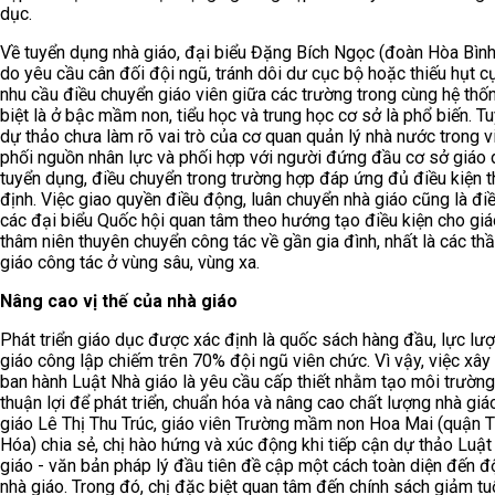
dục.
Về tuyển dụng nhà giáo, đại biểu Đặng Bích Ngọc (đoàn Hòa Bình
do yêu cầu cân đối đội ngũ, tránh dôi dư cục bộ hoặc thiếu hụt c
nhu cầu điều chuyển giáo viên giữa các trường trong cùng hệ thố
biệt là ở bậc mầm non, tiểu học và trung học cơ sở là phổ biến. Tu
dự thảo chưa làm rõ vai trò của cơ quan quản lý nhà nước trong v
phối nguồn nhân lực và phối hợp với người đứng đầu cơ sở giáo 
tuyển dụng, điều chuyển trong trường hợp đáp ứng đủ điều kiện 
định. Việc giao quyền điều động, luân chuyển nhà giáo cũng là đ
các đại biểu Quốc hội quan tâm theo hướng tạo điều kiện cho giá
thâm niên thuyên chuyển công tác về gần gia đình, nhất là các thầ
giáo công tác ở vùng sâu, vùng xa.
Nâng cao vị thế của nhà giáo
Phát triển giáo dục được xác định là quốc sách hàng đầu, lực lư
giáo công lập chiếm trên 70% đội ngũ viên chức. Vì vậy, việc xây
ban hành Luật Nhà giáo là yêu cầu cấp thiết nhằm tạo môi trường
thuận lợi để phát triển, chuẩn hóa và nâng cao chất lượng nhà giá
giáo Lê Thị Thu Trúc, giáo viên Trường mầm non Hoa Mai (quận 
Hóa) chia sẻ, chị hào hứng và xúc động khi tiếp cận dự thảo Luật
giáo - văn bản pháp lý đầu tiên đề cập một cách toàn diện đến đ
nhà giáo. Trong đó, chị đặc biệt quan tâm đến chính sách giảm tu