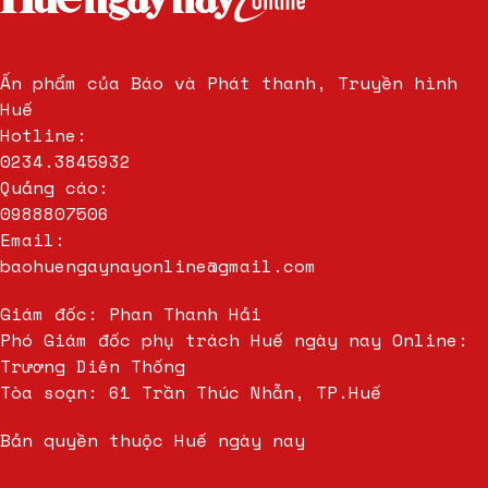
Ấn phẩm của Báo và Phát thanh, Truyền hình
Huế
Hotline:
0234.3845932
Quảng cáo:
0988807506
Email:
baohuengaynayonline@gmail.com
Giám đốc: Phan Thanh Hải
Phó Giám đốc phụ trách Huế ngày nay Online:
Trương Diên Thống
Tòa soạn: 61 Trần Thúc Nhẫn, TP.Huế
Bản quyền thuộc Huế ngày nay