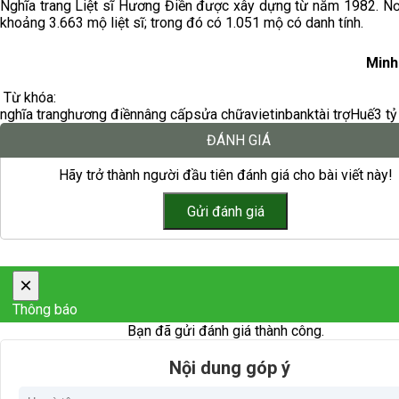
Nghĩa trang Liệt sĩ Hương Điền được xây dựng từ năm 1982. Nơ
khoảng 3.663 mộ liệt sĩ; trong đó có 1.051 mộ có danh tính.
Minh
Từ khóa:
nghĩa trang
hương điền
nâng cấp
sửa chữa
vietinbank
tài trợ
Huế
3 t
ĐÁNH GIÁ
Hãy trở thành người đầu tiên đánh giá cho bài viết này!
×
Thông báo
Bạn đã gửi đánh giá thành công.
Nội dung góp ý