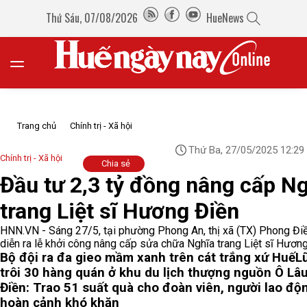
Thứ Sáu, 07/08/2026
HueNews
Trang chủ
Chính trị - Xã hội
Thứ Ba, 27/05/2025 12:29
Chính trị - Xã hội
Chia sẻ
Đầu tư 2,3 tỷ đồng nâng cấp N
trang Liệt sĩ Hương Điền
HNN.VN - Sáng 27/5, tại phường Phong An, thị xã (TX) Phong Đi
diễn ra lễ khởi công nâng cấp sửa chữa Nghĩa trang Liệt sĩ Hương
Bộ đội ra đa gieo mầm xanh trên cát trắng xứ Huế
L
trôi 30 hàng quán ở khu du lịch thượng nguồn Ô Lâ
Điền: Trao 51 suất quà cho đoàn viên, người lao độ
hoàn cảnh khó khăn