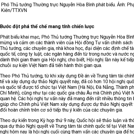
Phó Thủ tướng Thường trực Nguyễn Hòa Bình phát biểu. Ảnh: P
Kiên/TTXVN
Bước đột phá thể chế mang tính chiến lược
Phát biểu khai mạc, Phó Thủ tướng Thường trực Nguyễn Hòa Bìn
mừng và cảm ơn các thành viên của Hội đồng Tư vấn chính sách
Thủ tướng, các chuyên gia, nhà khoa học, đại diện các định chế tà
quốc tế, công ty luật, các ngân hàng đến từ trong nước và nước n
dành thời gian tham gia Hội nghị; cho biết, Hội nghị lần này kế tiế
chuỗi sự kiện Việt Nam đã tiến hành thời gian qua.
Theo Phó Thủ tướng, từ khi xây dựng Đề án về Trung tâm tài chín
tế và xây dựng dự thảo Nghị quyết này, đã có hơn 10 hội nghị quố
và quốc tế được tổ chức tại Việt Nam (Hà Nội, Đà Nẵng, Thành p
Chí Minh), cũng như tại các quốc gia châu Âu mà Chính phủ Việt
quan hệ. Các hội nghị tư vấn này đã mang đến rất nhiều thông tin 
giúp cho Chính phủ Việt Nam xây dựng được dự thảo Nghị quyết
đối hoàn chỉnh trên cơ sở tiếp thu ý kiến của các chuyên gia.
Theo dự kiến trong Kỳ họp thứ 9 này, Quốc hội sẽ thảo luận và th
qua dự thảo Nghị quyết về Trung tâm tài chính quốc tế tại Việt Na
nghị hôm nay là hội nghị cuối cùng tham vấn các chuyên gia để h