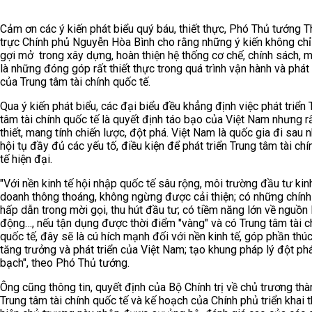
Cảm ơn các ý kiến phát biểu quý báu, thiết thực, Phó Thủ tướng 
trực Chính phủ Nguyễn Hòa Bình cho rằng những ý kiến không chỉ 
gợi mở trong xây dựng, hoàn thiện hệ thống cơ chế, chính sách, 
là những đóng góp rất thiết thực trong quá trình vận hành và phát 
của Trung tâm tài chính quốc tế.
Qua ý kiến phát biểu, các đại biểu đều khẳng định việc phát triển 
tâm tài chính quốc tế là quyết định táo bạo của Việt Nam nhưng r
thiết, mang tính chiến lược, đột phá. Việt Nam là quốc gia đi sau
hội tụ đầy đủ các yếu tố, điều kiện để phát triển Trung tâm tài ch
tế hiện đại.
"Với nền kinh tế hội nhập quốc tế sâu rộng, môi trường đầu tư kin
doanh thông thoáng, không ngừng được cải thiện; có những chính
hấp dẫn trong mời gọi, thu hút đầu tư; có tiềm năng lớn về nguồn 
động…, nếu tận dụng được thời điểm "vàng" và có Trung tâm tài c
quốc tế, đây sẽ là cú hích mạnh đối với nền kinh tế, góp phần thú
tăng trưởng và phát triển của Việt Nam; tạo khung pháp lý đột ph
bạch", theo Phó Thủ tướng.
Ông cũng thông tin, quyết định của Bộ Chính trị về chủ trương thà
Trung tâm tài chính quốc tế và kế hoạch của Chính phủ triển khai 