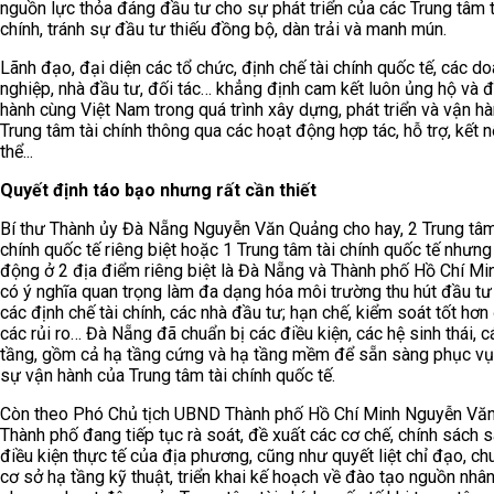
nguồn lực thỏa đáng đầu tư cho sự phát triển của các Trung tâm t
chính, tránh sự đầu tư thiếu đồng bộ, dàn trải và manh mún.
Lãnh đạo, đại diện các tổ chức, định chế tài chính quốc tế, các d
nghiệp, nhà đầu tư, đối tác… khẳng định cam kết luôn ủng hộ và 
hành cùng Việt Nam trong quá trình xây dựng, phát triển và vận h
Trung tâm tài chính thông qua các hoạt động hợp tác, hỗ trợ, kết n
thể...
Quyết định táo bạo nhưng rất cần thiết
Bí thư Thành ủy Đà Nẵng Nguyễn Văn Quảng cho hay, 2 Trung tâm
chính quốc tế riêng biệt hoặc 1 Trung tâm tài chính quốc tế nhưng
động ở 2 địa điểm riêng biệt là Đà Nẵng và Thành phố Hồ Chí Mi
có ý nghĩa quan trọng làm đa dạng hóa môi trường thu hút đầu tư
các định chế tài chính, các nhà đầu tư; hạn chế, kiểm soát tốt hơ
các rủi ro… Đà Nẵng đã chuẩn bị các điều kiện, các hệ sinh thái, c
tầng, gồm cả hạ tầng cứng và hạ tầng mềm để sẵn sàng phục vụ
sự vận hành của Trung tâm tài chính quốc tế.
Còn theo Phó Chủ tịch UBND Thành phố Hồ Chí Minh Nguyễn Vă
Thành phố đang tiếp tục rà soát, đề xuất các cơ chế, chính sách s
điều kiện thực tế của địa phương, cũng như quyết liệt chỉ đạo, ch
cơ sở hạ tầng kỹ thuật, triển khai kế hoạch về đào tạo nguồn nhâ