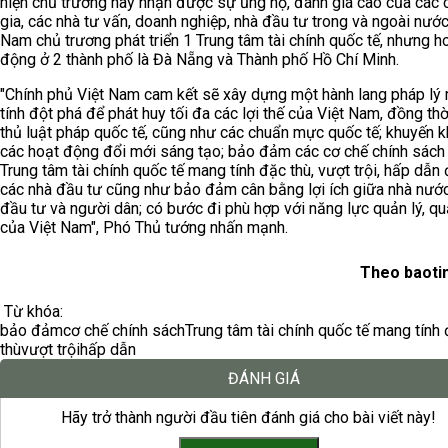
hiện chủ trương này nhận được sự ủng hộ, đánh giá cao của các
gia, các nhà tư vấn, doanh nghiệp, nhà đầu tư trong và ngoài nướ
Nam chủ trương phát triển 1 Trung tâm tài chính quốc tế, nhưng h
động ở 2 thành phố là Đà Nẵng và Thành phố Hồ Chí Minh.
"Chính phủ Việt Nam cam kết sẽ xây dựng một hành lang pháp lý
tính đột phá để phát huy tối đa các lợi thế của Việt Nam, đồng thờ
thủ luật pháp quốc tế, cũng như các chuẩn mực quốc tế; khuyến k
các hoạt động đổi mới sáng tạo; bảo đảm các cơ chế chính sách
Trung tâm tài chính quốc tế mang tính đặc thù, vượt trội, hấp dẫn 
các nhà đầu tư cũng như bảo đảm cân bằng lợi ích giữa nhà nước
đầu tư và người dân; có bước đi phù hợp với năng lực quản lý, quả
của Việt Nam", Phó Thủ tướng nhấn mạnh.
Theo baoti
Từ khóa:
bảo đảm
cơ chế chính sách
Trung tâm tài chính quốc tế mang tính
thù
vượt trội
hấp dẫn
ĐÁNH GIÁ
Hãy trở thành người đầu tiên đánh giá cho bài viết này!