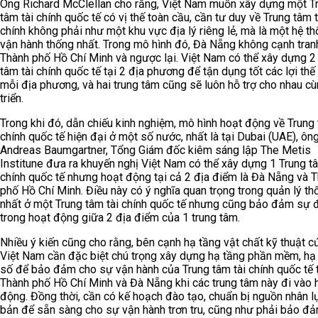
Ông Richard McClellan cho rằng, Việt Nam muốn xây dựng một T
tâm tài chính quốc tế có vị thế toàn cầu, cần tư duy về Trung tâm t
chính không phải như một khu vực địa lý riêng lẻ, mà là một hệ t
vận hành thống nhất. Trong mô hình đó, Đà Nẵng không cạnh tran
Thành phố Hồ Chí Minh và ngược lại. Việt Nam có thể xây dựng 2
tâm tài chính quốc tế tại 2 địa phương để tận dụng tốt các lợi thế
mỗi địa phương, và hai trung tâm cũng sẽ luôn hỗ trợ cho nhau cù
triển.
Trong khi đó, dẫn chiếu kinh nghiệm, mô hình hoạt động về Trung 
chính quốc tế hiện đại ở một số nước, nhất là tại Dubai (UAE), ôn
Andreas Baumgartner, Tổng Giám đốc kiêm sáng lập The Metis
Institune đưa ra khuyến nghị Việt Nam có thể xây dựng 1 Trung tâ
chính quốc tế nhưng hoạt động tại cả 2 địa điểm là Đà Nẵng và 
phố Hồ Chí Minh. Điều này có ý nghĩa quan trọng trong quản lý th
nhất ở một Trung tâm tài chính quốc tế nhưng cũng bảo đảm sự 
trong hoạt động giữa 2 địa điểm của 1 trung tâm.
Nhiều ý kiến cũng cho rằng, bên cạnh hạ tầng vật chất kỹ thuật c
Việt Nam cần đặc biệt chú trọng xây dựng hạ tầng phần mềm, hạ
số để bảo đảm cho sự vận hành của Trung tâm tài chính quốc tế 
Thành phố Hồ Chí Minh và Đà Nẵng khi các trung tâm này đi vào 
động. Đồng thời, cần có kế hoạch đào tạo, chuẩn bị nguồn nhân l
bản để sẵn sàng cho sự vận hành trơn tru, cũng như phải bảo đ