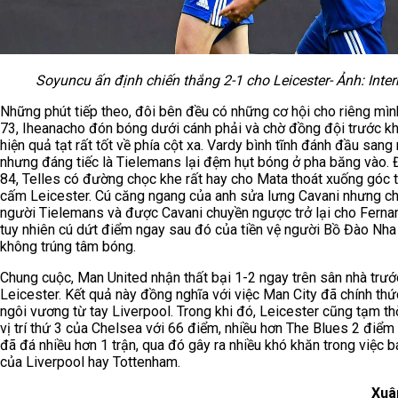
Soyuncu ấn định chiến thắng 2-1 cho Leicester- Ảnh: Inter
Những phút tiếp theo, đôi bên đều có những cơ hội cho riêng mìn
73, Iheanacho đón bóng dưới cánh phải và chờ đồng đội trước kh
hiện quả tạt rất tốt về phía cột xa. Vardy bình tĩnh đánh đầu sang
nhưng đáng tiếc là Tielemans lại đệm hụt bóng ở pha băng vào. 
84, Telles có đường chọc khe rất hay cho Mata thoát xuống góc t
cấm Leicester. Cú căng ngang của anh sửa lưng Cavani nhưng 
người Tielemans và được Cavani chuyền ngược trở lại cho Ferna
tuy nhiên cú dứt điểm ngay sau đó của tiền vệ người Bồ Đào Nha 
không trúng tâm bóng.
Chung cuộc, Man United nhận thất bại 1-2 ngay trên sân nhà trướ
Leicester. Kết quả này đồng nghĩa với việc Man City đã chính thức
ngôi vương từ tay Liverpool. Trong khi đó, Leicester cũng tạm th
vị trí thứ 3 của Chelsea với 66 điểm, nhiều hơn The Blues 2 điể
đã đá nhiều hơn 1 trận, qua đó gây ra nhiều khó khăn trong việc 
của Liverpool hay Tottenham.
Xuâ