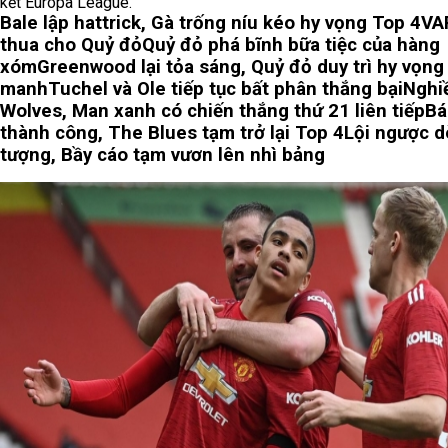
kết Europa League.
Bale lập hattrick, Gà trống níu kéo hy vọng Top 4
VA
thua cho Quỷ đỏ
Quỷ đỏ phá bĩnh bữa tiệc của hàng
xóm
Greenwood lại tỏa sáng, Quỷ đỏ duy trì hy vọn
manh
Tuchel và Ole tiếp tục bất phân thắng bại
Nghi
Wolves, Man xanh có chiến thắng thứ 21 liên tiếp
Bá
thành công, The Blues tạm trở lại Top 4
Lội ngược d
tượng, Bầy cáo tạm vươn lên nhì bảng