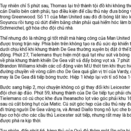
Tuy nhiên chỉ 5 phút sau, Thomas lại trở thành tội đồ khi không t
cản Diallo bên cánh phải, tạo điều kiện để cầu thủ này đưa bóng
trong Greenwood. Số 11 của Man United sau đó đi bóng lắt léo l
Soyuncu rồi tung cú dứt điểm bằng chân phải quá hiểm hóc làm b
Schmeichel, gỡ hòa cho đội chủ nhà.
Thế nhưng đó là những gì tốt nhất mà hàng công của Man United
được trong trận này. Phía bên trên không tạo ra đủ sức ép khiến 
dưới chịu khổ khi khung thành De Gea thường xuyên bị đặt ở thế 
động. Phút 27, Tielemans thực hiện một quả tạt như sút và bóng 
về phía khung thành khiến De Gea vất vả đẩy bóng vọt xà. 7 phút 
Brandon Williams khiến các cổ động viên M.U thót tim khi thực h
đường chuyền về vòng cấm cho De Gea quá gần vị trí của Vardy,
may là De Gea đã tiếp bóng trước. Hiệp 1 khép lại với tỉ số hòa 1
Bước sang hiệp 2, mọi chuyện không có gì thay đổi khi Leicester 
đội chơi áp đảo. Phút 59, khung thành của De Ge tiếp tục phải ch
Tielemans có cú chọc khe đưa Iheanacho lọt vào góc phải khu 
sau cú cắt bóng hụt của Matic. Cú sút góc hẹp của cầu thủ này 
đi trúng người De Gea văng ra, và Amad Diallo trong nỗ lực che b
tạo cơ hội cho các cầu thủ Leicester sút tiếp, nhưng rất may là 
được phá ra kịp thời.
Tuy nhiên, đến phút 66, hàng thủ của Quỷ đỏ thêm một lần nữa bị