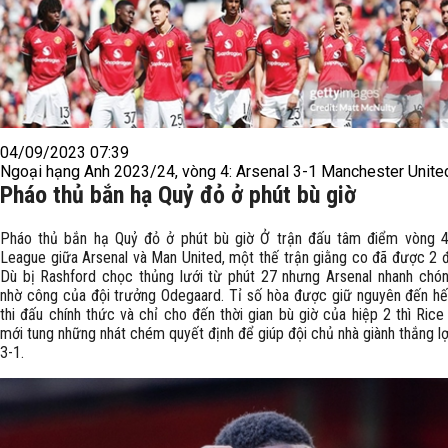
04/09/2023 07:39
Ngoại hạng Anh 2023/24, vòng 4: Arsenal 3-1 Manchester Unite
Pháo thủ bắn hạ Quỷ đỏ ở phút bù giờ
Pháo thủ bắn hạ Quỷ đỏ ở phút bù giờ Ở trận đấu tâm điểm vòng 
League giữa Arsenal và Man United, một thế trận giằng co đã được 2 độ
Dù bị Rashford chọc thủng lưới từ phút 27 nhưng Arsenal nhanh chó
nhờ công của đội trưởng Odegaard. Tỉ số hòa được giữ nguyên đến hế
thi đấu chính thức và chỉ cho đến thời gian bù giờ của hiệp 2 thì Ric
mới tung những nhát chém quyết định để giúp đội chủ nhà giành thắng lợi
3-1.