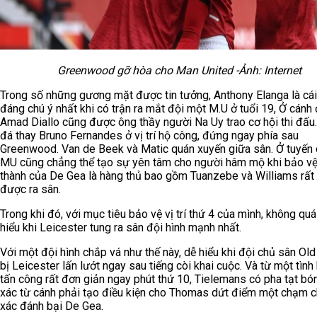
Greenwood gỡ hòa cho Man United -Ảnh: Internet
Trong số những gương mặt được tin tưởng, Anthony Elanga là cái
đáng chú ý nhất khi có trận ra mắt đội một M.U ở tuổi 19, Ở cánh 
Amad Diallo cũng được ông thầy người Na Uy trao cơ hội thi đấu
đá thay Bruno Fernandes ở vị trí hộ công, đứng ngay phía sau
Greenwood. Van de Beek và Matic quán xuyến giữa sân. Ở tuyến 
MU cũng chẳng thể tạo sự yên tâm cho người hâm mộ khi bảo v
thành của De Gea là hàng thủ bao gồm Tuanzebe và Williams rất í
được ra sân.
Trong khi đó, với mục tiêu bảo vệ vị trí thứ 4 của mình, không qu
hiểu khi Leicester tung ra sân đội hình mạnh nhất.
Với một đội hình chắp vá như thế này, dễ hiểu khi đội chủ sân Old
bị Leicester lấn lướt ngay sau tiếng còi khai cuộc. Và từ một tìn
tấn công rất đơn giản ngay phút thứ 10, Tielemans có pha tạt b
xác từ cánh phải tạo điều kiện cho Thomas dứt điểm một chạm 
xác đánh bại De Gea.