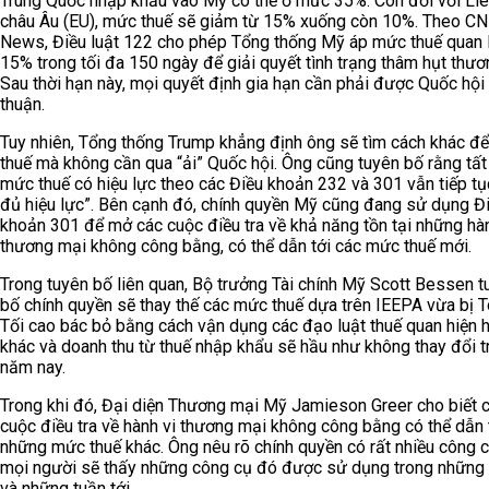
Trung Quốc nhập khẩu vào Mỹ có thể ở mức 35%. Còn đối với Li
châu Âu (EU), mức thuế sẽ giảm từ 15% xuống còn 10%. Theo C
News, Điều luật 122 cho phép Tổng thống Mỹ áp mức thuế quan 
15% trong tối đa 150 ngày để giải quyết tình trạng thâm hụt thươ
Sau thời hạn này, mọi quyết định gia hạn cần phải được Quốc hội
thuận.
Tuy nhiên, Tổng thống Trump khẳng định ông sẽ tìm cách khác để
thuế mà không cần qua “ải” Quốc hội. Ông cũng tuyên bố rằng tất
mức thuế có hiệu lực theo các Điều khoản 232 và 301 vẫn tiếp tụ
đủ hiệu lực”. Bên cạnh đó, chính quyền Mỹ cũng đang sử dụng Đ
khoản 301 để mở các cuộc điều tra về khả năng tồn tại những hàn
thương mại không công bằng, có thể dẫn tới các mức thuế mới.
Trong tuyên bố liên quan, Bộ trưởng Tài chính Mỹ Scott Bessen t
bố chính quyền sẽ thay thế các mức thuế dựa trên IEEPA vừa bị T
Tối cao bác bỏ bằng cách vận dụng các đạo luật thuế quan hiện 
khác và doanh thu từ thuế nhập khẩu sẽ hầu như không thay đổi t
năm nay.
Trong khi đó, Đại diện Thương mại Mỹ Jamieson Greer cho biết 
cuộc điều tra về hành vi thương mại không công bằng có thể dẫn 
những mức thuế khác. Ông nêu rõ chính quyền có rất nhiều công 
mọi người sẽ thấy những công cụ đó được sử dụng trong những
và những tuần tới.