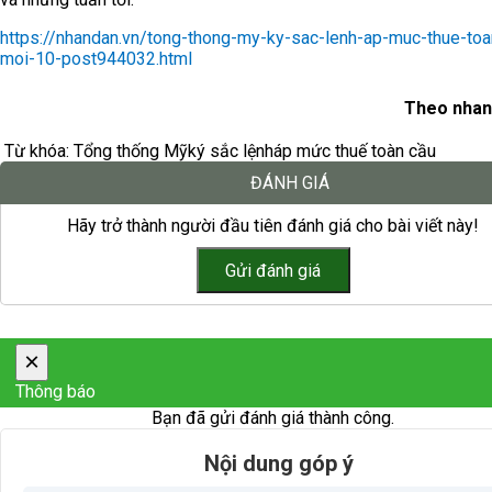
https://nhandan.vn/tong-thong-my-ky-sac-lenh-ap-muc-thue-toa
moi-10-post944032.html
Theo nhan
Từ khóa:
Tổng thống Mỹ
ký sắc lệnh
áp mức thuế toàn cầu
ĐÁNH GIÁ
Hãy trở thành người đầu tiên đánh giá cho bài viết này!
×
Thông báo
Bạn đã gửi đánh giá thành công.
Nội dung góp ý