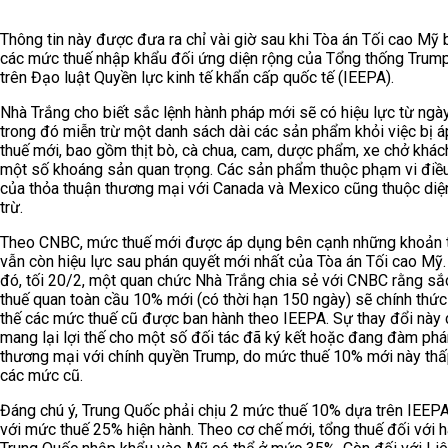
Thông tin này được đưa ra chỉ vài giờ sau khi Tòa án Tối cao Mỹ 
các mức thuế nhập khẩu đối ứng diện rộng của Tổng thống Trum
trên Đạo luật Quyền lực kinh tế khẩn cấp quốc tế (IEEPA).
Nhà Trắng cho biết sắc lệnh hành pháp mới sẽ có hiệu lực từ ngà
trong đó miễn trừ một danh sách dài các sản phẩm khỏi việc bị 
thuế mới, bao gồm thịt bò, cà chua, cam, dược phẩm, xe chở khác
một số khoáng sản quan trọng. Các sản phẩm thuộc phạm vi điều
của thỏa thuận thương mại với Canada và Mexico cũng thuộc diệ
trừ.
Theo CNBC, mức thuế mới được áp dụng bên cạnh những khoản 
vẫn còn hiệu lực sau phán quyết mới nhất của Tòa án Tối cao Mỹ.
đó, tối 20/2, một quan chức Nhà Trắng chia sẻ với CNBC rằng sắ
thuế quan toàn cầu 10% mới (có thời hạn 150 ngày) sẽ chính thức
thế các mức thuế cũ được ban hành theo IEEPA. Sự thay đổi này 
mang lại lợi thế cho một số đối tác đã ký kết hoặc đang đàm phá
thương mại với chính quyền Trump, do mức thuế 10% mới này th
các mức cũ.
Đáng chú ý, Trung Quốc phải chịu 2 mức thuế 10% dựa trên IEEPA
với mức thuế 25% hiện hành. Theo cơ chế mới, tổng thuế đối với 