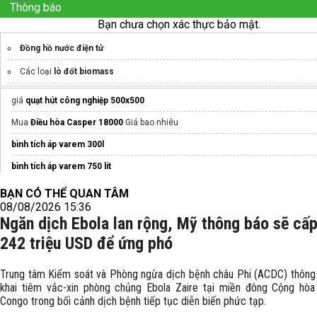
Thông báo
Bạn chưa chọn xác thực bảo mật.
Đồng hồ nước điện tử
Các loại
lò đốt biomass
Biến tần cho băng tải
giá
quạt hút công nghiệp 500x500
soner.vn
Mua
Điều hòa Casper 18000
Giá bao nhiêu
Tấm năng lượng mặt trời
bình tích áp varem 300l
Sửa tủ lạnh đà nẵng
bình tích áp varem 750 lít
cấu tạo pin năng lượng mặt trời
Face Wash Fox
on Facebook
BẠN CÓ THỂ QUAN TÂM
08/08/2026 15:36
nốt ruồi ở giữa sống mũi nam
Ngăn dịch Ebola lan rộng, Mỹ thông báo sẽ cấ
Đèn pha led điện
242 triệu USD để ứng phó
Máy phát điện công nghiệp
https://www.mayphatdiencongnghiep.info/
Trung tâm Kiểm soát và Phòng ngừa dịch bệnh châu Phi (ACDC) thông 
Hệ thống
lò hơi công nghiệp đốt củi
khai tiêm vắc-xin phòng chủng Ebola Zaire tại miền đông Cộng hò
Congo trong bối cảnh dịch bệnh tiếp tục diễn biến phức tạp.
Điều hòa Hợp Phát