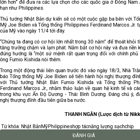
lớn hơn” để đưa ra các lựa chọn cho các quốc gia ở Đông Nam 
hạn như Philippines.
Thủ tướng Nhật Bản dự kiến sẽ có một cuộc gặp ba bên với Tổ
Mỹ Joe Biden và Tổng thống Philippines Ferdinand Marcos Jr. t
của Mỹ vào ngày 11/4 tới đây.
“Chúng ta đang có cơ hội lớn nhất trong 30 năm” để thoát khỏi t
tăng trưởng chậm và lạm phát. Nắm bắt cơ hội này và đưa nền k
đúng hướng là “một sứ mệnh rất quan trọng đối với chính phủ c
ông Fumio Kishida nói thêm.
Trong một động thái liên quan trước đó vào ngày 18/3, Nhà Trắ
báo Tổng thống Mỹ Joe Biden sẽ tiến hành hội nghị thượng đỉn
với Thủ tướng Nhật Bản Fumio Kishida và Tổng thống Phi
Ferdinand Marcos Jr., nhằm thảo luận về quan hệ kinh tế và cá
trong khu vực Ấn Độ Dương - Thái Bình Dương. Đáng chú ý, đâ
nghị thượng đỉnh đầu tiên giữa ba nước.
THANH NGÂN (Lược dịch từ Nikk
Từ khóa:
Nhật Bản
Mỹ
Philippines
hợp tác
năng lượng sạch
chip
ĐÁNH GIÁ