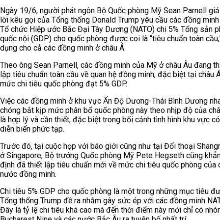
Ngày 19/6, người phát ngôn Bộ Quốc phòng Mỹ Sean Parnell giải
lời kêu gọi của Tổng thống Donald Trump yêu cầu các đồng minh
Tổ chức Hiệp ước Bắc Đại Tây Dương (NATO) chi 5% Tổng sản 
quốc nội (GDP) cho quốc phòng được coi là “tiêu chuẩn toàn cầu,
dụng cho cả các đồng minh ở châu Á.
Theo ông Sean Parnell, các đồng minh của Mỹ ở châu Âu đang th
lập tiêu chuẩn toàn cầu về quan hệ đồng minh, đặc biệt tại châu Á
mức chi tiêu quốc phòng đạt 5% GDP.
Việc các đồng minh ở khu vực Ấn Độ Dương-Thái Bình Dương nh
chóng bắt kịp mức phân bổ quốc phòng này theo nhịp độ của ch
là hợp lý và cần thiết, đặc biệt trong bối cảnh tình hình khu vực c
diễn biến phức tạp.
Trước đó, tại cuộc họp với báo giới cũng như tại Đối thoại Shang
ở Singapore, Bộ trưởng Quốc phòng Mỹ Pete Hegseth cũng khẳ
định đã thiết lập tiêu chuẩn mới về mức chi tiêu quốc phòng của 
nước đồng minh.
Chi tiêu 5% GDP cho quốc phòng là một trong những mục tiêu đ
Tổng thống Trump đề ra nhằm gây sức ép với các đồng minh NA
Đây là tỷ lệ chi tiêu khá cao mà đến thời điểm này mới chỉ có nh
Bucharest Nine và các nước Bắc Âu ra tuyên bố nhất trí.