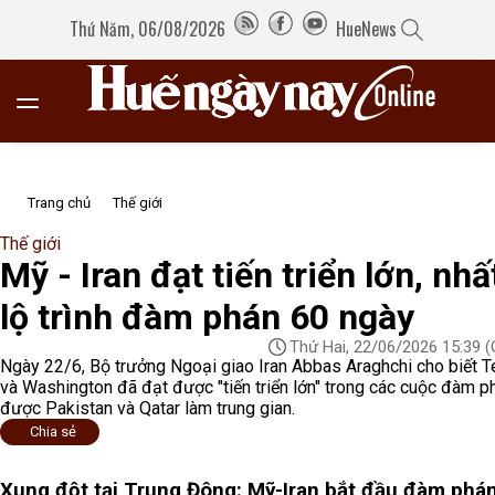
Thứ Năm, 06/08/2026
HueNews
Trang chủ
Thế giới
Thế giới
Mỹ - Iran đạt tiến triển lớn, nhất
lộ trình đàm phán 60 ngày
Thứ Hai, 22/06/2026 15:39
(
Ngày 22/6, Bộ trưởng Ngoại giao Iran Abbas Araghchi cho biết T
và Washington đã đạt được "tiến triển lớn" trong các cuộc đàm p
được Pakistan và Qatar làm trung gian.
Chia sẻ
Xung đột tại Trung Đông: Mỹ-Iran bắt đầu đàm phán