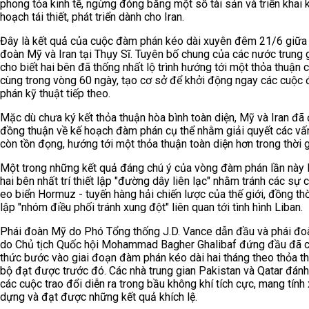
phong tỏa kinh tế, ngừng đóng băng một số tài sản và triển khai 
hoạch tái thiết, phát triển dành cho Iran.
Đây là kết quả của cuộc đàm phán kéo dài xuyên đêm 21/6 giữa
đoàn Mỹ và Iran tại Thụy Sĩ. Tuyên bố chung của các nước trung 
cho biết hai bên đã thống nhất lộ trình hướng tới một thỏa thuận 
cùng trong vòng 60 ngày, tạo cơ sở để khởi động ngay các cuộc
phán kỹ thuật tiếp theo.
Mặc dù chưa ký kết thỏa thuận hòa bình toàn diện, Mỹ và Iran đã 
đồng thuận về kế hoạch đàm phán cụ thể nhằm giải quyết các vấ
còn tồn đọng, hướng tới một thỏa thuận toàn diện hơn trong thời gi
Một trong những kết quả đáng chú ý của vòng đàm phán lần này l
hai bên nhất trí thiết lập "đường dây liên lạc" nhằm tránh các sự c
eo biển Hormuz - tuyến hàng hải chiến lược của thế giới, đồng thờ
lập "nhóm điều phối tránh xung đột" liên quan tới tình hình Liban.
Phái đoàn Mỹ do Phó Tổng thống J.D. Vance dẫn đầu và phái đoà
do Chủ tịch Quốc hội Mohammad Bagher Ghalibaf đứng đầu đã c
thức bước vào giai đoạn đàm phán kéo dài hai tháng theo thỏa t
bộ đạt được trước đó. Các nhà trung gian Pakistan và Qatar đánh
các cuộc trao đổi diễn ra trong bầu không khí tích cực, mang tính
dựng và đạt được những kết quả khích lệ.