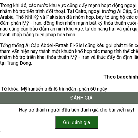
Trong khi đó, các nước khu vực cũng đẩy mạnh hoạt động ngoại 
nhằm hỗ trợ tiến trình đối thoại. Tại Cairo, ngoại trưởng Ai Cập, S
Arabia, Thổ Nhĩ Kỳ và Pakistan đã nhóm họp, bày tỏ ủng hộ các 
đàm phán Mỹ - Iran, đồng thời nhấn mạnh bất kỳ thỏa thuận cuối
nào cũng cần bảo đảm an ninh khu vực, tự do hàng hải và giải qu
tranh chấp bằng biện pháp hòa bình.
Tổng thống Ai Cập Abdel-Fattah El-Sisi cũng kêu gọi phát triển c
tham vấn hiện nay thành một khuôn khổ hợp tác mang tính thể ch
nhằm hỗ trợ triển khai thỏa thuận Mỹ - Iran và thúc đẩy ổn định lâ
tại Trung Đông.
Theo baochinh
Từ khóa:
Mỹ
Iran
tiến triển
lộ trình
đàm phán 60 ngày
ĐÁNH GIÁ
Hãy trở thành người đầu tiên đánh giá cho bài viết này!