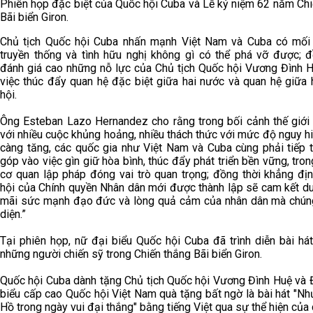
Phiên họp đặc biệt của Quốc hội Cuba và Lễ kỷ niệm 62 năm Chi
Bãi biển Giron.
Chủ tịch Quốc hội Cuba nhấn mạnh Việt Nam và Cuba có mối
truyền thống và tình hữu nghị không gì có thể phá vỡ được; đ
đánh giá cao những nỗ lực của Chủ tịch Quốc hội Vương Đình H
việc thúc đẩy quan hệ đặc biệt giữa hai nước và quan hệ giữa 
hội.
Ông Esteban Lazo Hernandez cho rằng trong bối cảnh thế giới 
với nhiều cuộc khủng hoảng, nhiều thách thức với mức độ nguy 
càng tăng, các quốc gia như Việt Nam và Cuba cùng phải tiếp 
góp vào việc gìn giữ hòa bình, thúc đẩy phát triển bền vững, tro
cơ quan lập pháp đóng vai trò quan trọng; đồng thời khẳng địn
hội của Chính quyền Nhân dân mới được thành lập sẽ cam kết du
mãi sức mạnh đạo đức và lòng quả cảm của nhân dân mà chúng
diện.”
Tại phiên họp, nữ đại biểu Quốc hội Cuba đã trình diễn bài há
những người chiến sỹ trong Chiến thắng Bãi biển Giron.
Quốc hội Cuba dành tặng Chủ tịch Quốc hội Vương Đình Huệ và 
biểu cấp cao Quốc hội Việt Nam quà tặng bất ngờ là bài hát "N
Hồ trong ngày vui đại thắng" bằng tiếng Việt qua sự thể hiện của