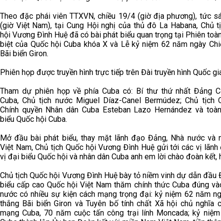
Theo đặc phái viên TTXVN, chiều 19/4 (giờ địa phương), tức s
(giờ Việt Nam), tại Cung Hội nghị của thủ đô La Habana, Chủ t
hội Vương Đình Huệ đã có bài phát biểu quan trọng tại Phiên toà
biệt của Quốc hội Cuba khóa X và Lễ kỷ niệm 62 năm ngày Chi
Bãi biển Giron.
Phiên họp được truyền hình trực tiếp trên Đài truyền hình Quốc gi
Tham dự phiên họp về phía Cuba có: Bí thư thứ nhất Đảng 
Cuba, Chủ tịch nước Miguel Díaz-Canel Bermúdez; Chủ tịch 
Chính quyền Nhân dân Cuba Esteban Lazo Hernández và toàn
biểu Quốc hội Cuba.
Mở đầu bài phát biểu, thay mặt lãnh đạo Đảng, Nhà nước và 
Việt Nam, Chủ tịch Quốc hội Vương Đình Huệ gửi tới các vị lãnh
vị đại biểu Quốc hội và nhân dân Cuba anh em lời chào đoàn kết, 
Chủ tịch Quốc hội Vương Đình Huệ bày tỏ niềm vinh dự dẫn đầu 
biểu cấp cao Quốc hội Việt Nam thăm chính thức Cuba đúng vào
nước có nhiều sự kiện cách mạng trọng đại: kỷ niệm 62 năm ng
thắng Bãi biển Giron và Tuyên bố tính chất Xã hội chủ nghĩa 
mạng Cuba, 70 năm cuộc tấn công trại lính Moncada; kỷ niệ