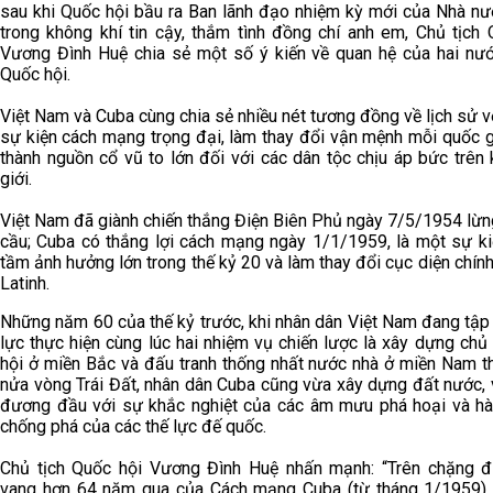
sau khi Quốc hội bầu ra Ban lãnh đạo nhiệm kỳ mới của Nhà nư
trong không khí tin cậy, thắm tình đồng chí anh em, Chủ tịch 
Vương Đình Huệ chia sẻ một số ý kiến về quan hệ của hai nướ
Quốc hội.
Việt Nam và Cuba cùng chia sẻ nhiều nét tương đồng về lịch sử 
sự kiện cách mạng trọng đại, làm thay đổi vận mệnh mỗi quốc g
thành nguồn cổ vũ to lớn đối với các dân tộc chịu áp bức trên
giới.
Việt Nam đã giành chiến thắng Điện Biên Phủ ngày 7/5/1954 lừn
cầu; Cuba có thắng lợi cách mạng ngày 1/1/1959, là một sự k
tầm ảnh hưởng lớn trong thế kỷ 20 và làm thay đổi cục diện chính
Latinh.
Những năm 60 của thế kỷ trước, khi nhân dân Việt Nam đang tập
lực thực hiện cùng lúc hai nhiệm vụ chiến lược là xây dựng chủ
hội ở miền Bắc và đấu tranh thống nhất nước nhà ở miền Nam th
nửa vòng Trái Đất, nhân dân Cuba cũng vừa xây dựng đất nước, 
đương đầu với sự khắc nghiệt của các âm mưu phá hoại và h
chống phá của các thế lực đế quốc.
Chủ tịch Quốc hội Vương Đình Huệ nhấn mạnh: “Trên chặng 
vang hơn 64 năm qua của Cách mạng Cuba (từ tháng 1/1959) 