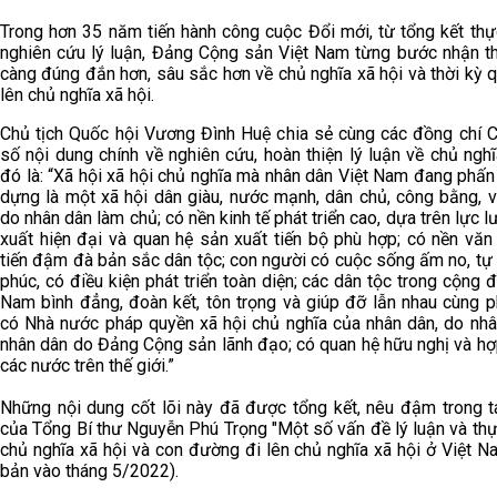
Trong hơn 35 năm tiến hành công cuộc Đổi mới, từ tổng kết thự
nghiên cứu lý luận, Đảng Cộng sản Việt Nam từng bước nhận t
càng đúng đắn hơn, sâu sắc hơn về chủ nghĩa xã hội và thời kỳ 
lên chủ nghĩa xã hội.
Chủ tịch Quốc hội Vương Đình Huệ chia sẻ cùng các đồng chí 
số nội dung chính về nghiên cứu, hoàn thiện lý luận về chủ nghĩ
đó là: “Xã hội xã hội chủ nghĩa mà nhân dân Việt Nam đang phấ
dựng là một xã hội dân giàu, nước mạnh, dân chủ, công bằng, v
do nhân dân làm chủ; có nền kinh tế phát triển cao, dựa trên lực 
xuất hiện đại và quan hệ sản xuất tiến bộ phù hợp; có nền văn
tiến đậm đà bản sắc dân tộc; con người có cuộc sống ấm no, tự
phúc, có điều kiện phát triển toàn diện; các dân tộc trong cộng 
Nam bình đẳng, đoàn kết, tôn trọng và giúp đỡ lẫn nhau cùng ph
có Nhà nước pháp quyền xã hội chủ nghĩa của nhân dân, do nhân
nhân dân do Đảng Cộng sản lãnh đạo; có quan hệ hữu nghị và hợ
các nước trên thế giới.”
Những nội dung cốt lõi này đã được tổng kết, nêu đậm trong 
của Tổng Bí thư Nguyễn Phú Trọng "Một số vấn đề lý luận và thự
chủ nghĩa xã hội và con đường đi lên chủ nghĩa xã hội ở Việt N
bản vào tháng 5/2022).