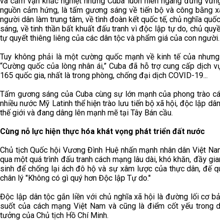
và cấm vận khắc nghiệt nhưng Cuba luôn hiên ngang đứng vững,
nguồn cảm hứng, là tấm gương sáng về tiến bộ và công bằng xã
người dân làm trung tâm, về tình đoàn kết quốc tế, chủ nghĩa quốc
sáng, về tinh thần bất khuất đấu tranh vì độc lập tự do, chủ quy
tự quyết thiêng liêng của các dân tộc và phẩm giá của con người.
Tuy không phải là một cường quốc mạnh về kinh tế của nhưng
“Cường quốc của lòng nhân ái,” Cuba đã hỗ trợ cung cấp dịch vụ
165 quốc gia, nhất là trong phòng, chống đại dịch COVID-19...
Tấm gương sáng của Cuba cùng sự lớn mạnh của phong trào cán
nhiều nước Mỹ Latinh thể hiện trào lưu tiến bộ xã hội, độc lập dân
thế giới và đang dâng lên mạnh mẽ tại Tây Bán cầu.
Cùng nỗ lực hiện thực hóa khát vọng phát triển đất nước
Chủ tịch Quốc hội Vương Đình Huệ nhấn mạnh nhân dân Việt Nam
qua một quá trình đấu tranh cách mạng lâu dài, khó khăn, đầy gia
sinh để chống lại ách đô hộ và sự xâm lược của thực dân, đế q
chân lý "Không có gì quý hơn Độc lập Tự do."
Độc lập dân tộc gắn liền với chủ nghĩa xã hội là đường lối cơ b
suốt của cách mạng Việt Nam và cũng là điểm cốt yếu trong d
tưởng của Chủ tịch Hồ Chí Minh.