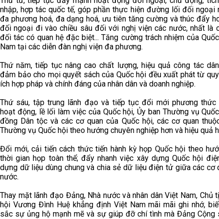
Thứ tư, tiếp tục đẩy mạnh hoạt động đối ngoại, chủ động, tích
nhập, hợp tác quốc tế, góp phần thực hiện đường lối đối ngoại
đa phương hoá, đa dạng hoá, ưu tiên tăng cường và thúc đẩy h
đối ngoại đi vào chiều sâu đối với nghị viện các nước, nhất là
đối tác có quan hệ đặc biệt... Tăng cường trách nhiệm của Quốc
Nam tại các diễn đàn nghị viện đa phương.
Thứ năm, tiếp tục nâng cao chất lượng, hiệu quả công tác dân
đảm bảo cho mọi quyết sách của Quốc hội đều xuất phát từ quyề
ích hợp pháp và chính đáng của nhân dân và doanh nghiệp.
Thứ sáu, tập trung lãnh đạo và tiếp tục đổi mới phương thức 
hoạt động, lề lối làm việc của Quốc hội, Ủy ban Thường vụ Quốc
đồng Dân tộc và các cơ quan của Quốc hội, các cơ quan thuộ
Thường vụ Quốc hội theo hướng chuyên nghiệp hơn và hiệu quả h
Đổi mới, cải tiến cách thức tiến hành kỳ họp Quốc hội theo hư
thời gian họp toàn thể; đẩy nhanh việc xây dựng Quốc hội điện
dựng dữ liệu dùng chung và chia sẻ dữ liệu điện tử giữa các cơ
nước.
Thay mặt lãnh đạo Đảng, Nhà nước và nhân dân Việt Nam, Chủ t
hội Vương Đình Huệ khẳng định Việt Nam mãi mãi ghi nhớ, biế
sắc sự ủng hộ mạnh mẽ và sự giúp đỡ chí tình mà Đảng Cộng 