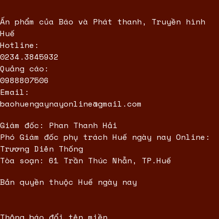
Ấn phẩm của Báo và Phát thanh, Truyền hình
Huế
Hotline:
0234.3845932
Quảng cáo:
0988807506
Email:
baohuengaynayonline@gmail.com
Giám đốc: Phan Thanh Hải
Phó Giám đốc phụ trách Huế ngày nay Online:
Trương Diên Thống
Tòa soạn: 61 Trần Thúc Nhẫn, TP.Huế
Bản quyền thuộc Huế ngày nay
Thông báo đổi tên miền