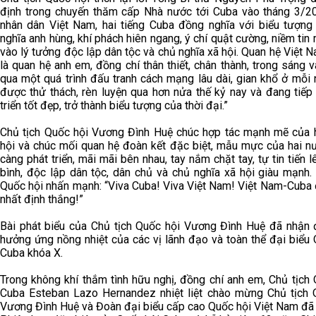
định trong chuyến thăm cấp Nhà nước tới Cuba vào tháng 3/20
nhân dân Việt Nam, hai tiếng Cuba đồng nghĩa với biểu tượng
nghĩa anh hùng, khí phách hiên ngang, ý chí quật cường, niềm tin 
vào lý tưởng độc lập dân tộc và chủ nghĩa xã hội. Quan hệ Việt
là quan hệ anh em, đồng chí thân thiết, chân thành, trong sáng v
qua một quá trình đấu tranh cách mạng lâu dài, gian khổ ở mỗi
được thử thách, rèn luyện qua hơn nửa thế kỷ nay và đang tiếp
triển tốt đẹp, trở thành biểu tượng của thời đại.”
Chủ tịch Quốc hội Vương Đình Huệ chúc hợp tác mạnh mẽ của 
hội và chúc mối quan hệ đoàn kết đặc biệt, mẫu mực của hai n
càng phát triển, mãi mãi bên nhau, tay nắm chặt tay, tự tin tiến l
bình, độc lập dân tộc, dân chủ và chủ nghĩa xã hội giàu mạnh.
Quốc hội nhấn mạnh: “Viva Cuba! Viva Việt Nam! Việt Nam-Cuba 
nhất định thắng!”
Bài phát biểu của Chủ tịch Quốc hội Vương Đình Huệ đã nhận
hưởng ứng nồng nhiệt của các vị lãnh đạo và toàn thể đại biểu
Cuba khóa X.
Trong không khí thắm tình hữu nghị, đồng chí anh em, Chủ tịch
Cuba Esteban Lazo Hernandez nhiệt liệt chào mừng Chủ tịch 
Vương Đình Huệ và Đoàn đại biểu cấp cao Quốc hội Việt Nam đã