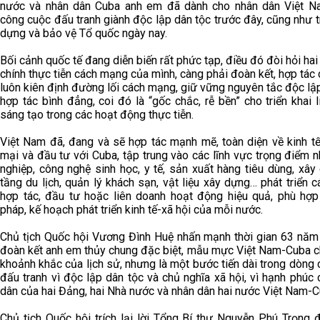
nước và nhân dân Cuba anh em đã dành cho nhân dân Việt N
công cuộc đấu tranh giành độc lập dân tộc trước đây, cũng như 
dựng và bảo vệ Tổ quốc ngày nay.
Bối cảnh quốc tế đang diễn biến rất phức tạp, điều đó đòi hỏi hai
chính thực tiễn cách mạng của mình, càng phải đoàn kết, hợp tác 
luôn kiên định đường lối cách mạng, giữ vững nguyên tắc độc lập
hợp tác bình đẳng, coi đó là “gốc chắc, rễ bền” cho triển khai l
sáng tạo trong các hoạt động thực tiễn.
Việt Nam đã, đang và sẽ hợp tác mạnh mẽ, toàn diện về kinh tế
mại và đầu tư với Cuba, tập trung vào các lĩnh vực trọng điểm 
nghiệp, công nghệ sinh học, y tế, sản xuất hàng tiêu dùng, xâ
tầng du lịch, quản lý khách sạn, vật liệu xây dựng… phát triển 
hợp tác, đầu tư hoặc liên doanh hoạt động hiệu quả, phù hợp 
pháp, kế hoạch phát triển kinh tế-xã hội của mỗi nước.
Chủ tịch Quốc hội Vương Đình Huệ nhấn mạnh thời gian 63 năm 
đoàn kết anh em thủy chung đặc biệt, mẫu mực Việt Nam-Cuba ch
khoảnh khắc của lịch sử, nhưng là một bước tiến dài trong dòng
đấu tranh vì độc lập dân tộc và chủ nghĩa xã hội, vì hạnh phúc
dân của hai Đảng, hai Nhà nước và nhân dân hai nước Việt Nam-C
Chủ tịch Quốc hội trích lại lời Tổng Bí thư Nguyễn Phú Trọng 