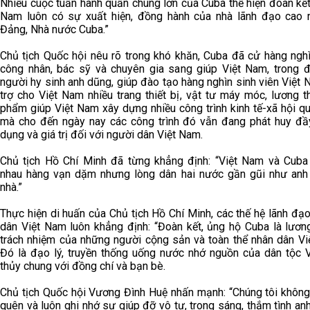
Nhiều cuộc tuần hành quần chúng lớn của Cuba thể hiện đoàn kết
Nam luôn có sự xuất hiện, đồng hành của nhà lãnh đạo cao 
Đảng, Nhà nước Cuba.”
Chủ tịch Quốc hội nêu rõ trong khó khăn, Cuba đã cử hàng nghì
công nhân, bác sỹ và chuyên gia sang giúp Việt Nam, trong 
người hy sinh anh dũng, giúp đào tạo hàng nghìn sinh viên Việt 
trợ cho Việt Nam nhiều trang thiết bị, vật tư máy móc, lương 
phẩm giúp Việt Nam xây dựng nhiều công trình kinh tế-xã hội q
mà cho đến ngày nay các công trình đó vẫn đang phát huy đầ
dụng và giá trị đối với người dân Việt Nam.
Chủ tịch Hồ Chí Minh đã từng khẳng định: “Việt Nam và Cuba
nhau hàng vạn dặm nhưng lòng dân hai nước gần gũi như an
nhà.”
Thực hiện di huấn của Chủ tịch Hồ Chí Minh, các thế hệ lãnh đạ
dân Việt Nam luôn khẳng định: “Đoàn kết, ủng hộ Cuba là lươn
trách nhiệm của những người cộng sản và toàn thể nhân dân Vi
Đó là đạo lý, truyền thống uống nước nhớ nguồn của dân tộc 
thủy chung với đồng chí và bạn bè.
Chủ tịch Quốc hội Vương Đình Huệ nhấn mạnh: “Chúng tôi không
quên và luôn ghi nhớ sự giúp đỡ vô tư, trong sáng, thắm tình a