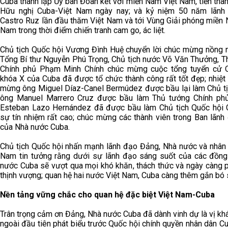
Cuba thành lập Ủy ban Đoàn kết với miền Nam Việt Nam, tiền thâ
Hữu nghị Cuba-Việt Nam ngày nay; và kỷ niệm 50 năm lãnh 
Castro Ruz lần đầu thăm Việt Nam và tới Vùng Giải phóng miền 
Nam trong thời điểm chiến tranh cam go, ác liệt.
Chủ tịch Quốc hội Vương Đình Huệ chuyển lời chúc mừng nồng n
Tổng Bí thư Nguyễn Phú Trọng, Chủ tịch nước Võ Văn Thưởng, T
Chính phủ Phạm Minh Chính chúc mừng cuộc tổng tuyển cử 
khóa X của Cuba đã được tổ chức thành công rất tốt đẹp; nhiệt 
mừng ông Miguel Díaz-Canel Bermúdez được bầu lại làm Chủ tị
ông Manuel Marrero Cruz được bầu làm Thủ tướng Chính ph
Esteban Lazo Hernández đã được bầu làm Chủ tịch Quốc hội 
sự tín nhiệm rất cao; chúc mừng các thành viên trong Ban lãnh
của Nhà nước Cuba.
Chủ tịch Quốc hội nhấn mạnh lãnh đạo Đảng, Nhà nước và nhân 
Nam tin tưởng rằng dưới sự lãnh đạo sáng suốt của các đồng 
nước Cuba sẽ vượt qua mọi khó khăn, thách thức và ngày càng p
thịnh vượng; quan hệ hai nước Việt Nam, Cuba càng thêm gắn bó 
Nền tảng vững chắc cho quan hệ đặc biệt Việt Nam-Cuba
Trân trọng cảm ơn Đảng, Nhà nước Cuba đã dành vinh dự là vị k
ngoài đầu tiên phát biểu trước Quốc hội chính quyền nhân dân C