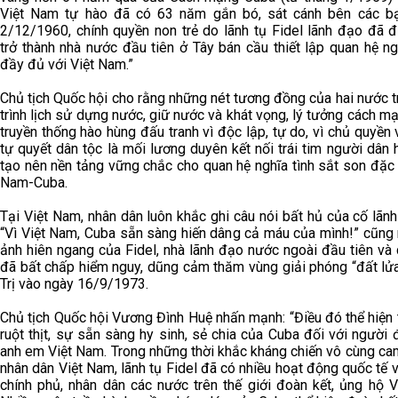
Việt Nam tự hào đã có 63 năm gắn bó, sát cánh bên các b
2/12/1960, chính quyền non trẻ do lãnh tụ Fidel lãnh đạo đã 
trở thành nhà nước đầu tiên ở Tây bán cầu thiết lập quan hệ n
đầy đủ với Việt Nam.”
Chủ tịch Quốc hội cho rằng những nét tương đồng của hai nước t
trình lịch sử dựng nước, giữ nước và khát vọng, lý tưởng cách m
truyền thống hào hùng đấu tranh vì độc lập, tự do, vì chủ quyền
tự quyết dân tộc là mối lương duyên kết nối trái tim người dân 
tạo nên nền tảng vững chắc cho quan hệ nghĩa tình sắt son đặc 
Nam-Cuba.
Tại Việt Nam, nhân dân luôn khắc ghi câu nói bất hủ của cố lãnh
“Vì Việt Nam, Cuba sẵn sàng hiến dâng cả máu của mình!” cũng 
ảnh hiên ngang của Fidel, nhà lãnh đạo nước ngoài đầu tiên và
đã bất chấp hiểm nguy, dũng cảm thăm vùng giải phóng “đất lử
Trị vào ngày 16/9/1973.
Chủ tịch Quốc hội Vương Đình Huệ nhấn mạnh: “Điều đó thể hiện
ruột thịt, sự sẵn sàng hy sinh, sẻ chia của Cuba đối với người 
anh em Việt Nam. Trong những thời khắc kháng chiến vô cùng ca
nhân dân Việt Nam, lãnh tụ Fidel đã có nhiều hoạt động quốc tế
chính phủ, nhân dân các nước trên thế giới đoàn kết, ủng hộ V