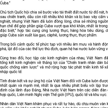
Cuba.”
Chủ tịch Quốc hội chia sẻ bước vào tái thiết đất nước từ đổ nát, 
sau chiến tranh, dẫu còn rất nhiều khó khăn và bị bao vây cấm
nghiệt, nhưng Việt Nam đã luôn đồng lòng, chia sẻ những nguồn
hạn chế để góp phần giúp Cuba vượt qua khó khăn, nhất là trong
đặc biệt,” hợp tác cung ứng lương thực, hàng hóa tiêu dùng, c
giúp Cuba sản xuất lúa gạo, càphê, lương thực, thực phẩm.
Trong bối cảnh quốc tế phức tạp với nhiều âm mưu và hành độ
phá, lật đổ của các thế lực thù địch, quan hệ hai nước luôn vững v
Cùng trao đổi, học tập các kinh nghiệm của nhau, Việt Nam đã
tổng kết kinh nghiệm về thắng lợi của “Chiến tranh nhân dân b
quốc chống xâm lược” và mở rộng hợp tác phát triển kinh tế-xã
nhập quốc tế.
Tình đoàn kết và sự ủng hộ của Việt Nam đối với Cuba luôn được
nhất quán và mạnh mẽ, nhất là qua nhiều phát biểu với lập trư
định của lãnh đạo Đảng, Nhà nước Việt Nam trên các diễn đàn 
hợp quốc, Liên minh Nghị viện Thế giới (IPU), quốc tế và khu vực.
Nhân dân Việt Nam khâm phục và rất tự hào, dù chịu muôn vàn 