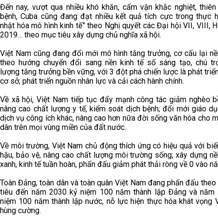
Đến nay, vượt qua nhiều khó khăn, cấm vận khắc nghiệt, thiên 
bệnh, Cuba cũng đang đạt nhiều kết quả tích cực trong thực h
nhật hóa mô hình kinh tế” theo Nghị quyết các Đại hội VII, VIII, 
2019… theo mục tiêu xây dựng chủ nghĩa xã hội.
Việt Nam cũng đang đổi mới mô hình tăng trưởng, cơ cấu lại nề
theo hướng chuyển đổi sang nền kinh tế số sáng tạo, chú tr
lượng tăng trưởng bền vững, với 3 đột phá chiến lược là phát triể
cơ sở, phát triển nguồn nhân lực và cải cách hành chính.
Về xã hội, Việt Nam tiếp tục đẩy mạnh công tác giảm nghèo b
nâng cao chất lượng y tế, kiểm soát dịch bệnh; đổi mới giáo d
dịch vụ công ích khác, nâng cao hơn nữa đời sống văn hóa cho 
dân trên mọi vùng miền của đất nước.
Về môi trường, Việt Nam chủ động thích ứng có hiệu quả với biế
hậu, bảo vệ, nâng cao chất lượng môi trường sống; xây dựng nề
xanh, kinh tế tuần hoàn, phấn đấu giảm phát thải ròng về 0 vào n
Toàn Đảng, toàn dân và toàn quân Việt Nam đang phấn đấu theo
tiêu đến năm 2030 kỷ niệm 100 năm thành lập Đảng và năm
niệm 100 năm thành lập nước, nỗ lực hiện thực hóa khát vọng 
hùng cường.