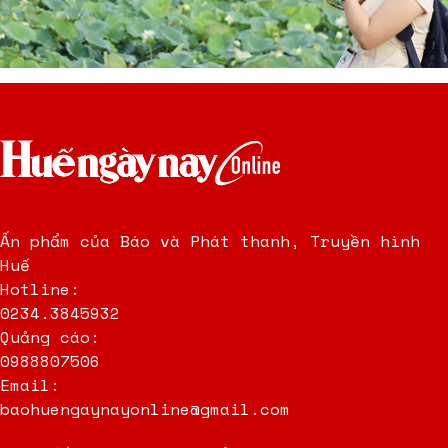
Ấn phẩm của Báo và Phát thanh, Truyền hình
Huế
Hotline:
0234.3845932
Quảng cáo:
0988807506
Email:
baohuengaynayonline@gmail.com