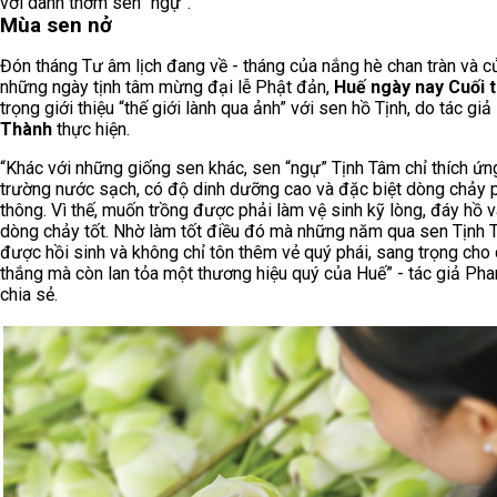
với danh thơm sen “ngự”.
Mùa sen nở
Đón tháng Tư âm lịch đang về - tháng của nắng hè chan tràn và c
những ngày tịnh tâm mừng đại lễ Phật đản,
Huế ngày nay Cuối 
trọng giới thiệu “thế giới lành qua ảnh” với sen hồ Tịnh, do tác giả
Thành
thực hiện.
“Khác với những giống sen khác, sen “ngự” Tịnh Tâm chỉ thích ứn
trường nước sạch, có độ dinh dưỡng cao và đặc biệt dòng chảy p
thông. Vì thế, muốn trồng được phải làm vệ sinh kỹ lòng, đáy hồ v
dòng chảy tốt. Nhờ làm tốt điều đó mà những năm qua sen Tịnh 
được hồi sinh và không chỉ tôn thêm vẻ quý phái, sang trọng cho
thắng mà còn lan tỏa một thương hiệu quý của Huế” - tác giả Ph
chia sẻ.