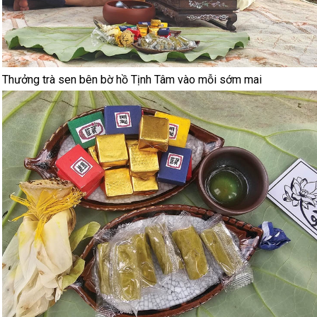
Thưởng trà sen bên bờ hồ Tịnh Tâm vào mỗi sớm mai