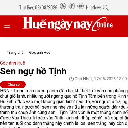
Thứ Bảy, 08/08/2026
HueNews
Trang chủ
Góc ảnh Huế
Góc ảnh Huế
Sen ngự hồ Tịnh
Chủ Nhật, 17/05/2026 13:09
Chia sẻ
HNN - Trong màn sương sớm đầu hạ, khi tiết trời vẫn còn phảng 
chút gió lạnh, nhiều người ngang qua hồ Tịnh Tâm bên trong Kinh 
Huế như “lạc vào một không gian lành” nào đó, với người ủ trà, n
thưởng trà, người hái sen nhè nhẹ và nữa là những người dân/du 
tranh thủ chụp ảnh cùng sen… Tịnh Tâm vốn là một thắng cảnh nổi
được Vua Thiệu Trị xếp vào “thần kinh nhị thập cảnh”. Và góp phầ
nên tên tuổi cho danh thắng này chính là loài sen trắng, hay còn 