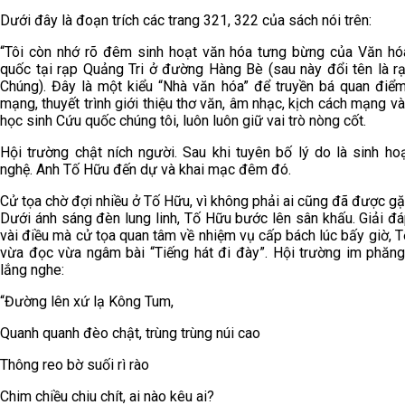
Dưới đây là đoạn trích các trang 321, 322 của sách nói trên:
“Tôi còn nhớ rõ đêm sinh hoạt văn hóa tưng bừng của Văn h
quốc tại rạp Quảng Tri ở đường Hàng Bè (sau này đổi tên là r
Chúng). Đây là một kiểu “Nhà văn hóa” để truyền bá quan điể
mạng, thuyết trình giới thiệu thơ văn, âm nhạc, kịch cách mạng v
học sinh Cứu quốc chúng tôi, luôn luôn giữ vai trò nòng cốt.
Hội trường chật ních người. Sau khi tuyên bố lý do là sinh ho
nghệ. Anh Tố Hữu đến dự và khai mạc đêm đó.
Cử tọa chờ đợi nhiều ở Tố Hữu, vì không phải ai cũng đã được gặ
Dưới ánh sáng đèn lung linh, Tố Hữu bước lên sân khấu. Giải đ
vài điều mà cử tọa quan tâm về nhiệm vụ cấp bách lúc bấy giờ, 
vừa đọc vừa ngâm bài “Tiếng hát đi đày”. Hội trường im phăn
lắng nghe:
“Đường lên xứ lạ Kông Tum,
Quanh quanh đèo chật, trùng trùng núi cao
Thông reo bờ suối rì rào
Chim chiều chiu chít, ai nào kêu ai?