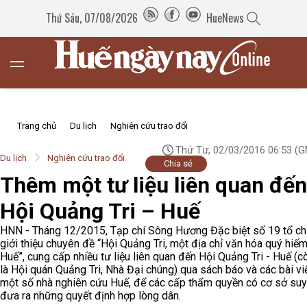
Thứ Sáu, 07/08/2026
HueNews
Trang chủ
Du lịch
Nghiên cứu trao đổi
Thứ Tư, 02/03/2016 06:53
(G
Du lịch
Nghiên cứu trao đổi
Chia sẻ
Thêm một tư liệu liên quan đến
Hội Quảng Tri – Huế
HNN - Tháng 12/2015, Tạp chí Sông Hương Đặc biệt số 19 tổ c
giới thiệu chuyên đề “Hội Quảng Tri, một địa chỉ văn hóa quý hiế
Huế”, cung cấp nhiều tư liệu liên quan đến Hội Quảng Tri - Huế (c
là Hội quán Quảng Tri, Nhà Đại chúng) qua sách báo và các bài vi
một số nhà nghiên cứu Huế, để các cấp thẩm quyền có cơ sở suy
đưa ra những quyết định hợp lòng dân.