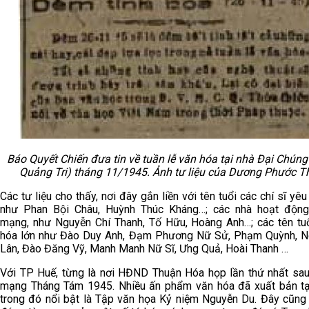
Báo Quyết Chiến đưa tin về tuần lễ văn hóa tại nhà Đại Chúng
Quảng Tri) tháng 11/1945. Ảnh tư liệu của Dương Phước T
Các tư liệu cho thấy, nơi đây gắn liền với tên tuổi các chí sĩ yêu
như Phan Bội Châu, Huỳnh Thúc Kháng…; các nhà hoạt động
mạng, như Nguyễn Chí Thanh, Tố Hữu, Hoàng Anh…; các tên tu
hóa lớn như Đào Duy Anh, Đạm Phương Nữ Sử, Phạm Quỳnh, N
Lân, Đào Đăng Vỹ, Manh Manh Nữ Sĩ, Ưng Quả, Hoài Thanh …
Với TP Huế, từng là nơi HĐND Thuận Hóa họp lần thứ nhất sa
mạng Tháng Tám 1945. Nhiều ấn phẩm văn hóa đã xuất bản tạ
trong đó nổi bật là Tập văn họa Kỷ niệm Nguyễn Du. Đây cũng 