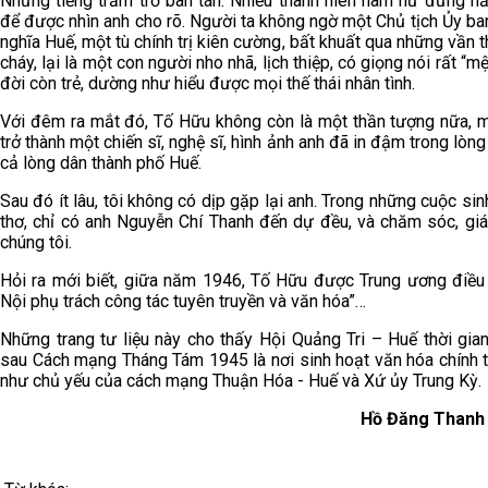
Những tiếng trầm trồ bàn tán. Nhiều thanh niên nam nữ đứng h
để được nhìn anh cho rõ. Người ta không ngờ một Chủ tịch Ủy ba
nghĩa Huế, một tù chính trị kiên cường, bất khuất qua những vần t
cháy, lại là một con người nho nhã, lịch thiệp, có giọng nói rất “mệ
đời còn trẻ, dường như hiểu được mọi thế thái nhân tình.
Với đêm ra mắt đó, Tố Hữu không còn là một thần tượng nữa, 
trở thành một chiến sĩ, nghệ sĩ, hình ảnh anh đã in đậm trong lòng 
cả lòng dân thành phố Huế.
Sau đó ít lâu, tôi không có dịp gặp lại anh. Trong những cuộc sin
thơ, chỉ có anh Nguyễn Chí Thanh đến dự đều, và chăm sóc, gi
chúng tôi.
Hỏi ra mới biết, giữa năm 1946, Tố Hữu được Trung ương điều
Nội phụ trách công tác tuyên truyền và văn hóa”…
Những trang tư liệu này cho thấy Hội Quảng Tri – Huế thời gia
sau Cách mạng Tháng Tám 1945 là nơi sinh hoạt văn hóa chính t
như chủ yếu của cách mạng Thuận Hóa - Huế và Xứ ủy Trung Kỳ.
Hồ Đăng Thanh