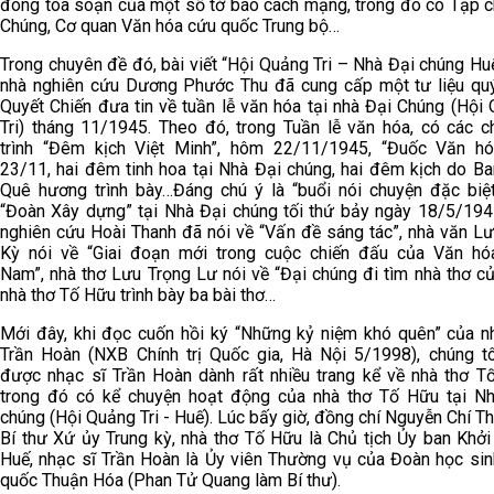
đóng tòa soạn của một số tớ báo cách mạng, trong đó có Tạp c
Chúng, Cơ quan Văn hóa cứu quốc Trung bộ…
Trong chuyên đề đó, bài viết “Hội Quảng Tri – Nhà Đại chúng Hu
nhà nghiên cứu Dương Phước Thu đã cung cấp một tư liệu qu
Quyết Chiến đưa tin về tuần lễ văn hóa tại nhà Đại Chúng (Hội
Tri) tháng 11/1945. Theo đó, trong Tuần lễ văn hóa, có các 
trình “Đêm kịch Việt Minh”, hôm 22/11/1945, “Đuốc Văn hó
23/11, hai đêm tinh hoa tại Nhà Đại chúng, hai đêm kịch do Ba
Quê hương trình bày…Đáng chú ý là “buổi nói chuyện đặc biệ
“Đoàn Xây dựng” tại Nhà Đại chúng tối thứ bảy ngày 18/5/194
nghiên cứu Hoài Thanh đã nói về “Vấn đề sáng tác”, nhà văn L
Kỳ nói về “Giai đoạn mới trong cuộc chiến đấu của Văn hó
Nam”, nhà thơ Lưu Trọng Lư nói về “Đại chúng đi tìm nhà thơ củ
nhà thơ Tố Hữu trình bày ba bài thơ…
Mới đây, khi đọc cuốn hồi ký “Những kỷ niệm khó quên” của n
Trần Hoàn (NXB Chính trị Quốc gia, Hà Nội 5/1998), chúng tô
được nhạc sĩ Trần Hoàn dành rất nhiều trang kể về nhà thơ T
trong đó có kể chuyện hoạt động của nhà thơ Tố Hữu tại N
chúng (Hội Quảng Tri - Huế). Lúc bấy giờ, đồng chí Nguyễn Chí Th
Bí thư Xứ ủy Trung kỳ, nhà thơ Tố Hữu là Chủ tịch Ủy ban Khởi
Huế, nhạc sĩ Trần Hoàn là Ủy viên Thường vụ của Đoàn học si
quốc Thuận Hóa (Phan Tử Quang làm Bí thư).