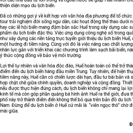
thiện diện mạo du lịch biển.
Đã có những gợi ý về kết hợp với văn hóa địa phương để tổ chức
tour trải nghiệm đời sống ngư dân, các hoạt động thể thao dưới 
hay các lễ hội biển mang đậm bản sắc Huế trong xây dựng các s
phẩm du lịch biển đặc thù. Việc ứng dụng công nghệ số trong qu
như xây dựng các nền tảng trực tuyến giới thiệu du lịch biển Huế, 
một hướng đi tiềm năng. Cùng với đó là việc nâng cao chất lượn
nhân lực gắn với triển khai các chương trình làm sạch bãi biển, n
ý thức cộng đồng về bảo vệ môi trường.
Lợi thế tự nhiên và văn hóa độc đáo, Huế hoàn toàn có thể trở th
điểm đến du lịch biển hàng đầu miền Trung. Tuy nhiên, để hiện th
tiềm năng này, Huế cần có chiến lược dài hạn, đầu tư bài bản và 
hợp chặt chẽ giữa chính quyền, doanh nghiệp và cộng đồng. Thiết 
nếu được thực hiện đúng cách, du lịch biển không chỉ mang lại lợi
kinh tế mà còn góp phần quảng bá hình ảnh Huế ra thế giới, đưa t
phố này trở thành điểm đến không thể bỏ qua trên bản đồ du lịch 
Nam. Đừng để du lịch biển ở Huế cứ mãi là “viên ngọc thô” chờ 
mài giũa.
Đ