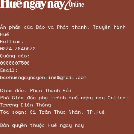
Bán xe
Solati Limousine 10 Chỗ
giá tốt
Six Senses Côn Đảo
Ấn phẩm của Báo và Phát thanh, Truyền hình
Huế
Hotline:
0234.3845932
Quảng cáo:
0988807506
Email:
baohuengaynayonline@gmail.com
Giám đốc: Phan Thanh Hải
Phó Giám đốc phụ trách Huế ngày nay Online:
Trương Diên Thống
Tòa soạn: 61 Trần Thúc Nhẫn, TP.Huế
Bản quyền thuộc Huế ngày nay