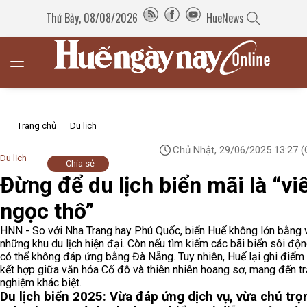
Thứ Bảy, 08/08/2026
HueNews
Trang chủ
Du lịch
Chủ Nhật, 29/06/2025 13:27
(
Du lịch
Chia sẻ
Đừng để du lịch biển mãi là “vi
ngọc thô”
HNN - So với Nha Trang hay Phú Quốc, biển Huế không lớn bằng v
những khu du lịch hiện đại. Còn nếu tìm kiếm các bãi biển sôi độ
có thể không đáp ứng bằng Đà Nẵng. Tuy nhiên, Huế lại ghi điểm
kết hợp giữa văn hóa Cố đô và thiên nhiên hoang sơ, mang đến tr
nghiệm khác biệt.
Du lịch biển 2025: Vừa đáp ứng dịch vụ, vừa chú trọ