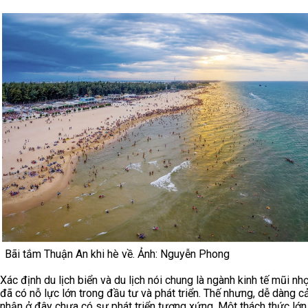
Bãi tắm Thuận An khi hè về. Ảnh: Nguyễn Phong
Xác định du lịch biển và du lịch nói chung là ngành kinh tế mũi nh
đã có nỗ lực lớn trong đầu tư và phát triển. Thế nhưng, dễ dàng 
nhận ở đây chưa có sự phát triển tương xứng. Một thách thức lớn 