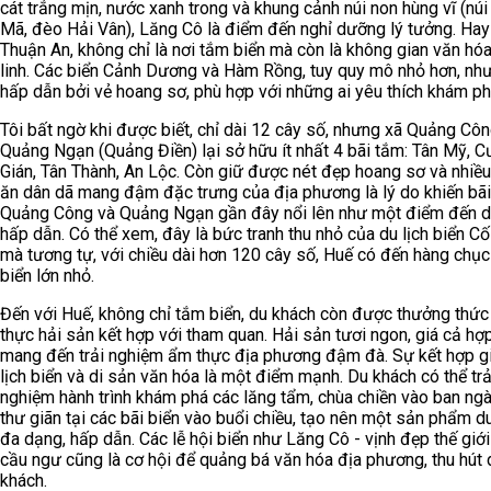
cát trắng mịn, nước xanh trong và khung cảnh núi non hùng vĩ (nú
Mã, đèo Hải Vân), Lăng Cô là điểm đến nghỉ dưỡng lý tưởng. Hay
Thuận An, không chỉ là nơi tắm biển mà còn là không gian văn hó
linh. Các biển Cảnh Dương và Hàm Rồng, tuy quy mô nhỏ hơn, như
hấp dẫn bởi vẻ hoang sơ, phù hợp với những ai yêu thích khám ph
Tôi bất ngờ khi được biết, chỉ dài 12 cây số, nhưng xã Quảng Côn
Quảng Ngạn (Quảng Điền) lại sở hữu ít nhất 4 bãi tắm: Tân Mỹ, 
Gián, Tân Thành, An Lộc. Còn giữ được nét đẹp hoang sơ và nhiề
ăn dân dã mang đậm đặc trưng của địa phương là lý do khiến bãi
Quảng Công và Quảng Ngạn gần đây nổi lên như một điểm đến du
hấp dẫn. Có thể xem, đây là bức tranh thu nhỏ của du lịch biển Cố
mà tương tự, với chiều dài hơn 120 cây số, Huế có đến hàng chục
biển lớn nhỏ.
Đến với Huế, không chỉ tắm biển, du khách còn được thưởng thứ
thực hải sản kết hợp với tham quan. Hải sản tươi ngon, giá cả hợp
mang đến trải nghiệm ẩm thực địa phương đậm đà. Sự kết hợp g
lịch biển và di sản văn hóa là một điểm mạnh. Du khách có thể trả
nghiệm hành trình khám phá các lăng tẩm, chùa chiền vào ban ng
thư giãn tại các bãi biển vào buổi chiều, tạo nên một sản phẩm du
đa dạng, hấp dẫn. Các lễ hội biển như Lăng Cô - vịnh đẹp thế giới
cầu ngư cũng là cơ hội để quảng bá văn hóa địa phương, thu hút 
khách.