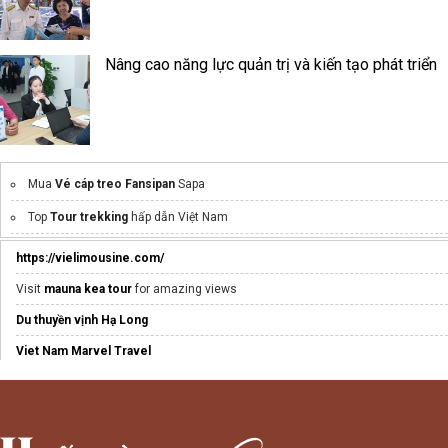
Nâng cao năng lực quản trị và kiến tạo phát triển
Mua
Vé cáp treo Fansipan
Sapa
Top
Tour trekking
hấp dẫn Việt Nam
bánh mì liên hoa đà lạt
https://vielimousine.com/
https://motorbiketourexpert.com/ha-giang-motorbike-tours
Visit
mauna kea tour
for amazing views
ha giang motorbike tours mrbiuhagiangloop.com
Du thuyền vịnh Hạ Long
đồ dùng khách sạn
Viet Nam Marvel Travel
Resort biển miền bắc
xe thiện thành rạch giá
Mua
eSIM du lịch Nhật Bản
xe limousine đi vũng tàu
giá rẻ chất lượng cao