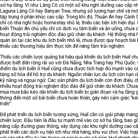
sở hạ tầng. Ví như Lăng Cô có một số khu nghỉ dưỡng cao cấp n
Laguna Lăng Cô hay Banyan Tree, nhưng số lượng hạn chế và mới
tập trung ở phân khúc cao cấp. Trong khi đó, Thuận An hay Cảnh
chỉ có nhà nghỉ hoặc homestay nhỏ lẻ, thiếu các tiện ích hiện đại. 
biển Thuận An chủ yếu chỉ có dịch vụ tắm biển và ăn uống, chưa 
hoạt động trải nghiệm độc đáo giữ chân du khách. Hệ thống nhà 
quán ăn tại các khu du lịch biển nhỏ lẻ, chưa được quy hoạch bài
thiếu các thương hiệu ẩm thực lớn để nâng tầm trải nghiệm.
Thiếu các chiến lược quảng bá hiệu quả khiến du lịch biển Huế ch
được biết đến rộng rãi so với Đà Nẵng, Nha Trang hay Phú Quốc.
điểm du lịch biển ở Huế cũng chưa được tích hợp đủ mạnh vào c
tảng số hóa để hỗ trợ du khách. Nguồn nhân lực du lịch còn hạn c
kỹ năng và ngoại ngữ. Các sản phẩm du lịch biển còn đơn điệu, 
nhiều hoạt động trải nghiệm độc đáo để giữ chân du khách. Chưa
mùa mưa bão kéo dài khiến du lịch biển bị gián đoạn và hạ tầng 
thông đến một số bãi biển chưa hoàn thiện, gây nên cảm giác “k
triển”.
Để phát triển du lịch biển tương xứng, Huế cần có giải pháp mang
chiến lược. Đầu tiên là đầu tư mạnh mẽ vào cơ sở hạ tầng, bao 
nâng cấp đường giao thông, xây dựng các khu nghỉ dưỡng cao c
phát triển các dịch vụ tiện ích như nhà hàng, khu vui chơi. Việc hợp
với các nhà đầu tư lớn trong và ngoài nước sẽ giúp Huế nhanh ch