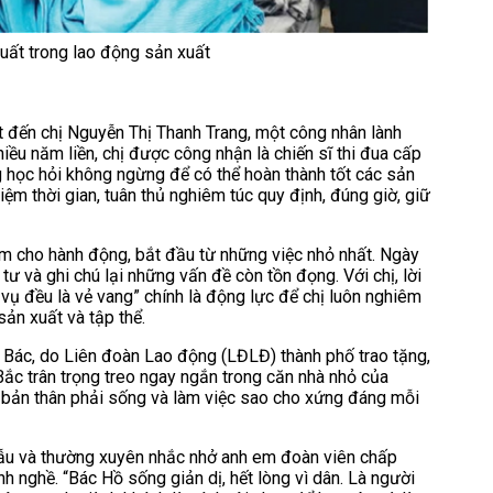
uất trong lao động sản xuất
 đến chị Nguyễn Thị Thanh Trang, một công nhân lành
iều năm liền, chị được công nhận là chiến sĩ thi đua cấp
ng học hỏi không ngừng để có thể hoàn thành tốt các sản
kiệm thời gian, tuân thủ nghiêm túc quy định, đúng giờ, giữ
am cho hành động, bắt đầu từ những việc nhỏ nhất. Ngày
ư và ghi chú lại những vấn đề còn tồn đọng. Với chị, lời
 vụ đều là vẻ vang” chính là động lực để chị luôn nghiêm
ản xuất và tập thể.
i Bác, do Liên đoàn Lao động (LĐLĐ) thành phố trao tặng,
c trân trọng treo ngay ngắn trong căn nhà nhỏ của
hở bản thân phải sống và làm việc sao cho xứng đáng mỗi
ẫu và thường xuyên nhắc nhở anh em đoàn viên chấp
nh nghề. “Bác Hồ sống giản dị, hết lòng vì dân. Là người