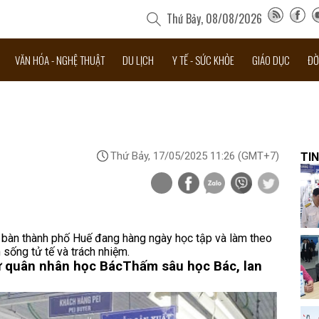
Thứ Bảy, 08/08/2026
VĂN HÓA - NGHỆ THUẬT
DU LỊCH
Y TẾ - SỨC KHỎE
GIÁO DỤC
ĐỜ
Thứ Bảy, 17/05/2025 11:26
(GMT+7)
TIN
 bàn thành phố Huế đang hàng ngày học tập và làm theo
n sống tử tế và trách nhiệm.
 quân nhân học Bác
Thấm sâu học Bác, lan