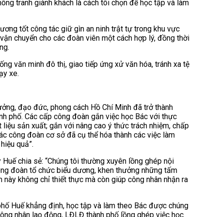
hông tranh giành khách là cách tôi chọn để học tập và làm
ng tốt công tác giữ gìn an ninh trật tự trong khu vực
vận chuyển cho các đoàn viên một cách hợp lý, đồng thời
ng.
ng văn minh đô thị, giao tiếp ứng xử văn hóa, tránh xa tệ
ạy xe.
tưởng, đạo đức, phong cách Hồ Chí Minh đã trở thành
ành phố. Các cấp công đoàn gắn việc học Bác với thực
ật liệu sản xuất; gắn với nâng cao ý thức trách nhiệm, chấp
ác công đoàn cơ sở đã cụ thể hóa thành các việc làm
 hiệu quả”.
Huế chia sẻ: “Chúng tôi thường xuyên lồng ghép nội
công đoàn tổ chức biểu dương, khen thưởng những tấm
àm này không chỉ thiết thực mà còn giúp công nhân nhận ra
phố Huế khẳng định, học tập và làm theo Bác được chúng
g công nhân lao động, LĐLĐ thành phố lồng ghép việc học