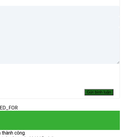
DED_FOR
 thành công.