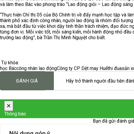
và làm theo Bác vào phong trào “Lao động giỏi – Lao động sáng 
“Thực hiện Chỉ thị 05 của Bộ Chính trị về đẩy mạnh học tập và l
thành phố xác định công nhân, người lao động là nhóm đối tượng 
xa, mà bắt đầu từ việc khơi dậy tinh thần trách nhiệm, đạo đức ng
từng đơn vị. Mỗi việc tốt, mỗi sáng kiến, mỗi hành động nhỏ đều 
trường lao động”, bà Trần Thị Minh Nguyệt cho biết.
Từ khóa:
học Bác
công nhân lao động
Công ty CP Dệt may Huế
thi đua
sản x
ĐÁNH GIÁ
Hãy trở thành người đầu tiên đánh
×
Thông báo
Bạn đã gửi đánh giá
Nội dung góp ý