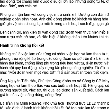
lao động, tôi chẳng làm được điều gì lớn lao, nhưng sống tử tế, k
theo Bác”, anh chia sẻ.
Không chỉ tận tâm với công việc mưu sinh, anh Dương còn đảm đươ
nghiệp đoàn sinh hoạt. Anh chủ động phân bổ khách và hàng hóa 
giữ gìn vệ sinh chung, tạo môi trường sinh hoạt sạch đẹp, gọn gà
Bên cạnh đó, anh kiên trì vận động các đoàn viên thực hiện nếp số
nạn rượu chè, cờ bạc, và đặc biệt là không chèo kéo khách khi ch
Hành trình không hồi kết
Không chỉ là việc làm của từng cá nhân, việc học và làm theo tư 
phong trào rộng khắp trong các công đoàn cơ sở trên địa bàn th
hành tiết kiệm, chống lãng phí trong tiêu hao vật tư, điện nước, v
hành nội quy lao động, xây dựng tác phong công nghiệp. Từ đó, c
như: “Mỗi đoàn viên một việc tốt”, “Tổ sản xuất an toàn, tiết kiệm,
Ông Nguyễn Tiến Hậu, Chủ tịch Công đoàn cơ sở Công ty CP May 
dung học và làm theo Bác vào các buổi sinh hoạt tổ. Hàng quý, 
gương người tốt, việc tốt, thi đua lao động sản xuất giỏi. Cách l
giá trị của việc sống đúng, sống đẹp”.
Bà Trần Thị Minh Nguyệt, Phó Chủ tịch Thường trực LĐLĐ thành 
tôi xác định là hành trình không hồi kết. Để tạo sức lan tỏa tron