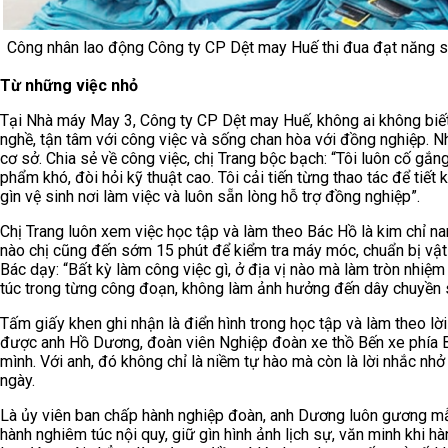
Công nhân lao động Công ty CP Dệt may Huế thi đua đạt năng s
Từ những việc nhỏ
Tại Nhà máy May 3, Công ty CP Dệt may Huế, không ai không biết
nghề, tận tâm với công việc và sống chan hòa với đồng nghiệp. Nh
cơ sở. Chia sẻ về công việc, chị Trang bộc bạch: “Tôi luôn cố gắ
phẩm khó, đòi hỏi kỹ thuật cao. Tôi cải tiến từng thao tác để tiết 
gìn vệ sinh nơi làm việc và luôn sẵn lòng hỗ trợ đồng nghiệp”.
Chị Trang luôn xem việc học tập và làm theo Bác Hồ là kim chỉ n
nào chị cũng đến sớm 15 phút để kiểm tra máy móc, chuẩn bị vật t
Bác dạy: “Bất kỳ làm công việc gì, ở địa vị nào mà làm tròn nhiệm
túc trong từng công đoạn, không làm ảnh hưởng đến dây chuyền s
Tấm giấy khen ghi nhận là điển hình trong học tập và làm theo lờ
được anh Hồ Dương, đoàn viên Nghiệp đoàn xe thồ Bến xe phía Bắ
mình. Với anh, đó không chỉ là niềm tự hào mà còn là lời nhắc n
ngày.
Là ủy viên ban chấp hành nghiệp đoàn, anh Dương luôn gương m
hành nghiêm túc nội quy, giữ gìn hình ảnh lịch sự, văn minh khi hà