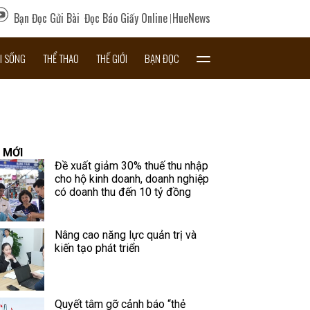
Bạn Đọc Gửi Bài
Đọc Báo Giấy Online
HueNews
I SỐNG
THỂ THAO
THẾ GIỚI
BẠN ĐỌC
 MỚI
Đề xuất giảm 30% thuế thu nhập
cho hộ kinh doanh, doanh nghiệp
có doanh thu đến 10 tỷ đồng
Nâng cao năng lực quản trị và
kiến tạo phát triển
Quyết tâm gỡ cảnh báo “thẻ