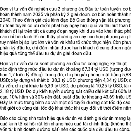
Đơn vị tư vấn đã nghiên cứu 2 phương án: Đầu tư toàn tuyến, cơ 
hoàn thành năm 2035 và phân kỳ 2 giai đoạn, cơ bản hoàn thành
2040. Theo đánh giá của lãnh đạo Bộ Giao thông vận tải, phương
tư toàn tuyến có ưu điểm phát huy ngay hiệu quả và thu hút toàn 
khách đi lại trên tất cả cung đoạn ngay khi đưa vào khai thác; phâ
các chỉ tiêu kinh tế cho thấy phương án này cao hơn phương án ph
tuy nhiên bị áp lực lớn về vốn và khâu tổ chức thực hiện. Còn ph
phân kỳ đầu tư, chỉ đảm nhận được hành khách ở cung đoạn ngắ
hiệu quả tổng thể đầu tư dự án giai đoạn đầu.
Đơn vị tư vấn đã rà soát phương án đầu tư, công nghệ, kỹ thuật,…
xác định tổng mức đầu tư dự án khoảng 67,34 tỷ USD (tương đ
hơn 1,7 triệu tỷ đồng). Trong đó, chi phí giải phóng mặt bằng 5,88
USD; xây dựng và thiết bị 38,3 tỷ USD; phương tiện 4,34 tỷ USD; q
tư vấn, chi phí khác là 6,39 tỷ USD; dự phòng là 10,25 tỷ USD, lãi 
2,18 tỷ USD. Do dự kiến tuyến đường sắt chiều dài kết cấu 60% l
cạn, 10% hầm và 30% nền đất, suất đầu tư khoảng 43,69 triệu U
Đây là mức trung bình so với một số tuyến đường sắt tốc độ cao
thế giới có cùng dải tốc độ khai thác khi quy đổi về thời điểm nă
Báo cáo cũng tính toán hiệu quả dự án và đánh giá dự án mang lại
quả kinh tế-xã hội rất lớn nhưng hiệu quả tài chính thấp (không th
vốn từ kinh doanh đường sắt) nên các quốc gia đều đầu tư công,