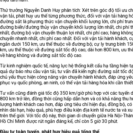
Thứ trưởng Nguyễn Danh Huy phân tích: Xét trên góc độ tối ưu ch
vận tải, phát huy ưu thế từng phương thức, đối với vận tải hàng h
đường sắt là phương thức vận chuyển khối lượng lớn, chi phí trun
đường biển/đường thủy vận chuyển khối lượng lớn nhất, chi phí 
nhất; đường bộ vận chuyển thuận lợi nhất, chi phí cao; hàng khôn
chuyển nhanh nhất, chi phí cao nhất. Đối với vận tải hành khách, c
ngắn dưới 150 km, ưu thế thuộc về đường bộ; cự ly trung bình 1
km, ưu thế thuộc về đường sắt tốc độ cao; dài hơn 800 km, ưu th
về hàng không và đường sắt tốc độ cao.
Từ kinh nghiệm quốc tế, năng lực hệ thống kết cấu hạ tầng hiện tạ
quả dự báo nhu cầu vận tải, tư vấn đã kiến nghị đường sắt tốc đ
chủ yếu thực hiện công năng vận chuyển hành khách, đáp ứng yê
phục vụ quốc phòng, an ninh, có thể vận tải hàng hóa khi cần thiết
Tư vấn cũng đánh giá tốc độ 350 km/giờ phù hợp với các tuyến d
800 km trở lên, đồng thời cũng hấp dẫn hơn và có khả năng thu h
lượng hành khách cao hơn, đáp ứng tiêu chí hiện đại, đồng bộ, có
nhìn dài hạn, hiệu quả, phù hợp điều kiện địa kinh tế nước ta và x
trên thế giới. Với tốc độ này, thời gian di chuyển giữa Hà Nội-Thà
Hồ Chí Minh được rút ngắn đáng kể, chỉ còn 5 giờ 30 phút.
Đầu tư toàn tuyến, phát huy hiệu quả tổng thể