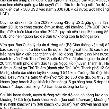
cao khi thu nhập bình quân đầu người năm 2023 đạt 4.284 USD/
cao hơn nhiều quốc gia khi quyết định đầu tư đường sắt tốc độ c
dự kiến đạt 7.500 USD vào năm 2030 (GDP cả nước ước khoảng
USD).
Quy mô nền kinh tế năm 2023 khoảng 430 tỷ USD, gấp gần 3 lần 
năm 2010; nợ công xuống ở mức thấp, chỉ khoảng 37% GDP. Dự k
thời điểm triển khai vào năm 2027, quy mô nền kinh tế khoảng 56
USD cho nên nguồn lực để đầu tư không còn là trở ngại lớn.
Vừa qua, Ban Quản lý dự án đường sắt (Bộ Giao thông vận tải) đã
báo cáo nghiên cứu tiền khả thi dự án đường sắt tốc độ cao trên 
bắc-nam lấy ý kiến các thành viên Hội đồng Thẩm định Nhà nước.
danh tư vấn Tedi-Tricc-Tedi South đã đề xuất phương án dự án đ
20 tỉnh, thành phố, điểm đầu tại ga Ngọc Hồi (huyện Thanh Trì, Hà
điểm cuối tại ga Thủ Thiêm (thành phố Thủ Đức, Thành phố Hồ Ch
Minh), chiều dài chính tuyến khoảng 1.541 km, đường đôi điện khí
khổ 1.435 mm, hạ tầng thiết kế với tốc độ 350 km/giờ, bố trí 23 
khách (quy hoạch 3 ga khách tiềm năng); 5 ga hàng hóa; 5 depot 
khách, 4 depot tàu hàng; 40 trạm bảo dưỡng hạ tầng.
Sau khi hoàn thành, tuyến đường sắt tốc độ cao có năng lực đáp
khoảng 133,5 triệu hành khách/năm (tàu suốt bắc-nam); khoảng 
triệu hành khách/năm (tàu khách khu đoạn); vận chuyển hàng hóa
triệu tấn/năm.