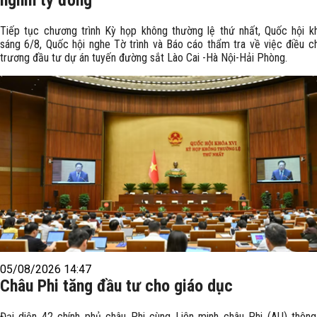
nghìn tỷ đồng
Tiếp tục chương trình Kỳ họp không thường lệ thứ nhất, Quốc hội k
sáng 6/8, Quốc hội nghe Tờ trình và Báo cáo thẩm tra về việc điều c
trương đầu tư dự án tuyến đường sắt Lào Cai -Hà Nội-Hải Phòng.
05/08/2026 14:47
Châu Phi tăng đầu tư cho giáo dục
Đại diện 42 chính phủ châu Phi cùng Liên minh châu Phi (AU) thôn