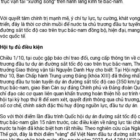
trục vận tải "xương sống" trên hành lang kinh tế bắc-nam.
Với quyết tâm chính trị mạnh mẽ, ý chí tự lực, tự cường, khát vọn
triển, đây là thời cơ chín muồi để nước ta chủ trương đầu tư tuyến
đường sắt tốc độ cao trên trục bắc-nam đồng bộ, hiện đại, man
vóc quốc tế.
Hội tụ đủ điều kiện
Chiều 1/10, tại cuộc gặp báo chí trao đổi, cung cấp thông tin về 
trương đầu tư dự án đường sắt tốc độ cao trên trục bắc-nam, Th
trưởng Giao thông vận tải Nguyễn Danh Huy cho biết: Tại Hội nghị
thứ 10, Ban Chấp hành Trung ương Đảng (khóa XIII) đã thống nhấ
trương đầu tư toàn tuyến dự án đường sắt tốc độ cao (350 km/gi
trục bắc-nam, giao Ban Cán sự đảng Chính phủ và Đảng đoàn Qu
chỉ đạo các cơ quan liên quan khẩn trương hoàn thiện hồ sơ trình
hội tại kỳ họp thứ 8 để xem xét, quyết định thông qua chủ trương
số cơ chế, chính sách đặc thù huy động nguồn lực, đầu tư dự án.
So với thời điểm lần đầu trình Quốc hội dự án đường sắt tốc độ c
trục bắc-nam gần 15 năm trước, các điều kiện về năng lực tài chí
nước ta hiện đã khác biệt hơn rất nhiều. Theo nghiên cứu của Ng
Thế giới, đây là thời điểm "vàng" để Việt Nam đầu tư đường sắt 