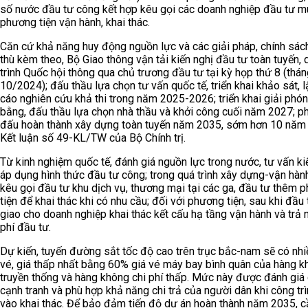
số nước đầu tư công kết hợp kêu gọi các doanh nghiệp đầu tư 
phương tiện vận hành, khai thác.
Căn cứ khả năng huy động nguồn lực và các giải pháp, chính sác
thù kèm theo, Bộ Giao thông vận tải kiến nghị đầu tư toàn tuyến, 
trình Quốc hội thông qua chủ trương đầu tư tại kỳ họp thứ 8 (thá
10/2024); đấu thầu lựa chọn tư vấn quốc tế, triển khai khảo sát, 
cáo nghiên cứu khả thi trong năm 2025-2026; triển khai giải phó
bằng, đấu thầu lựa chọn nhà thầu và khởi công cuối năm 2027; p
đấu hoàn thành xây dựng toàn tuyến năm 2035, sớm hơn 10 năm 
Kết luận số 49-KL/TW của Bộ Chính trị.
Từ kinh nghiệm quốc tế, đánh giá nguồn lực trong nước, tư vấn ki
áp dụng hình thức đầu tư công; trong quá trình xây dựng-vận hành
kêu gọi đầu tư khu dịch vụ, thương mại tại các ga, đầu tư thêm 
tiện để khai thác khi có nhu cầu; đối với phương tiện, sau khi đầu 
giao cho doanh nghiệp khai thác kết cấu hạ tầng vận hành và trả 
phí đầu tư.
Dự kiến, tuyến đường sắt tốc độ cao trên trục bắc-nam sẽ có nh
vé, giá thấp nhất bằng 60% giá vé máy bay bình quân của hàng 
truyền thống và hàng không chi phí thấp. Mức này được đánh giá
cạnh tranh và phù hợp khả năng chi trả của người dân khi công tr
vào khai thác. Để bảo đảm tiến độ dự án hoàn thành năm 2035, c