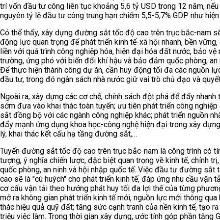
trí vốn đầu tư công liên tục khoảng 5,6 tỷ USD trong 12 năm, nếu
nguyên tỷ lệ đầu tư công trung hạn chiếm 5,5-5,7% GDP như hiện 
Có thể thấy, xây dựng đường sắt tốc độ cao trên trục bắc-nam s
động lực quan trọng để phát triển kinh tế-xã hội nhanh, bền vững,
liền với quá trình công nghiệp hóa, hiện đại hóa đất nước, bảo vệ
trường, ứng phó với biến đổi khí hậu và bảo đảm quốc phòng, an 
Để thực hiện thành công dự án, cần huy động tối đa các nguồn lự
đầu tư, trong đó ngân sách nhà nước giữ vai trò chủ đạo và quyết
Ngoài ra, xây dựng các cơ chế, chính sách đột phá để đẩy nhanh t
sớm đưa vào khai thác toàn tuyến; ưu tiên phát triển công nghiệ
sắt đồng bộ với các ngành công nghiệp khác; phát triển nguồn nhâ
đẩy mạnh ứng dụng khoa học-công nghệ hiện đại trong xây dựng
lý, khai thác kết cấu hạ tầng đường sắt,…
Tuyến đường sắt tốc độ cao trên trục bắc-nam là công trình có tí
tượng, ý nghĩa chiến lược, đặc biệt quan trọng về kinh tế, chính trị,
quốc phòng, an ninh và hội nhập quốc tế. Việc đầu tư đường sắt 
cao sẽ là "cú huých" cho phát triển kinh tế, đáp ứng nhu cầu vận tải
cơ cấu vận tải theo hướng phát huy tối đa lợi thế của từng phươn
mở ra không gian phát triển kinh tế mới, nguồn lực mới thông qua 
thác hiệu quả quỹ đất; tăng sức cạnh tranh của nền kinh tế, tạo r
triệu việc làm. Trong thời gian xây dựng, ước tính góp phần tăng