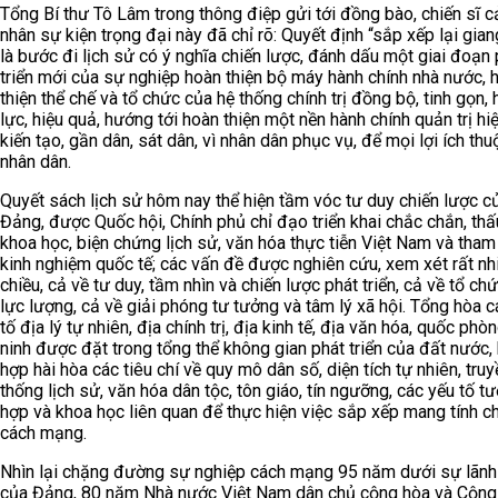
Tổng Bí thư Tô Lâm trong thông điệp gửi tới đồng bào, chiến sĩ 
nhân sự kiện trọng đại này đã chỉ rõ: Quyết định “sắp xếp lại gia
là bước đi lịch sử có ý nghĩa chiến lược, đánh dấu một giai đoạn 
triển mới của sự nghiệp hoàn thiện bộ máy hành chính nhà nước, 
thiện thể chế và tổ chức của hệ thống chính trị đồng bộ, tinh gọn, 
lực, hiệu quả, hướng tới hoàn thiện một nền hành chính quản trị hiệ
kiến tạo, gần dân, sát dân, vì nhân dân phục vụ, để mọi lợi ích thu
nhân dân.
Quyết sách lịch sử hôm nay thể hiện tầm vóc tư duy chiến lược c
Đảng, được Quốc hội, Chính phủ chỉ đạo triển khai chắc chắn, thấ
khoa học, biện chứng lịch sử, văn hóa thực tiễn Việt Nam và tha
kinh nghiệm quốc tế; các vấn đề được nghiên cứu, xem xét rất nh
chiều, cả về tư duy, tầm nhìn và chiến lược phát triển, cả về tổ ch
lực lượng, cả về giải phóng tư tưởng và tâm lý xã hội. Tổng hòa c
tố địa lý tự nhiên, địa chính trị, địa kinh tế, địa văn hóa, quốc phò
ninh được đặt trong tổng thể không gian phát triển của đất nước, 
hợp hài hòa các tiêu chí về quy mô dân số, diện tích tự nhiên, truy
thống lịch sử, văn hóa dân tộc, tôn giáo, tín ngưỡng, các yếu tố t
hợp và khoa học liên quan để thực hiện việc sắp xếp mang tính c
cách mạng.
Nhìn lại chặng đường sự nghiệp cách mạng 95 năm dưới sự lãn
của Đảng, 80 năm Nhà nước Việt Nam dân chủ cộng hòa và Cộng