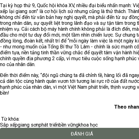
Tại kỳ họp thứ 9, Quốc hội khóa XV, nhiều đại biểu nhấn mạnh: Vi
xếp lại giang sơn” là cơ hội lịch sử nhưng cũng là thử thách. Thà
không chỉ đến từ văn bản hay nghị quyết, mà phải đến từ sự đồn
trong nhân dân, sự quyết liệt trong lãnh đạo và sự tận tâm trong t
nhiệm vụ. Cải cách bộ máy hành chính không phải là đích đến, mà 
đầu cho một tư duy đổi mới, một tầm nhìn chiến lược. Sự chung t
đồng lòng, đoàn kết, nhất trí để “mỗi ngày làm việc là một ngày ki
- như mong muốn của Tổng Bí thư Tô Lâm - chính là sức mạnh cốt 
điểm tựa, nền tảng tinh thần vững chắc để quyết tâm vận hành hi
chính quyền địa phương 2 cấp, vì mục tiêu cuộc sống hạnh phúc
no của nhân dân.
Đến thời điểm này, “đội ngũ chúng ta đã chỉnh tề, hàng lối đã ngay
cả dân tộc cùng hành quân vươn tới tương lai rực rỡ của đất nước,
hạnh phúc của nhân dân, vì một Việt Nam phát triển, thịnh vượng 
bền!
Theo nhan
Từ khóa:
Sắp xếp
giang sơn
phát triển
bền vững
khoa học
ĐÁNH GIÁ