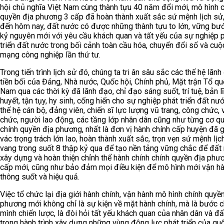
hội chủ nghĩa Việt Nam cùng thành tựu 40 năm đổi mới, mô hình 
quyền địa phương 3 cấp đã hoàn thành xuất sắc sứ mệnh lịch sử
đến hôm nay, đất nước có được những thành tựu to lớn, vững bư
kỷ nguyên mới với yêu cầu khách quan và tất yếu của sự nghiệp 
triển đất nước trong bối cảnh toàn cầu hóa, chuyển đổi số và cuộ
mạng công nghiệp lần thứ tư.
Trong tiến trình lịch sử đó, chúng ta tri ân sâu sắc các thế hệ lãn
tiền bối của Đảng, Nhà nước, Quốc hội, Chính phủ, Mặt trận Tổ qu
Nam qua các thời kỳ đã lãnh đạo, chỉ đạo sáng suốt, trí tuệ, bản l
huyết, tận tụy, hy sinh, cống hiến cho sự nghiệp phát triển đất nư
thế hệ cán bộ, đảng viên, chiến sĩ lực lượng vũ trang, công chức, 
chức, người lao động, các tầng lớp nhân dân cũng như từng cơ qu
chính quyền địa phương, nhất là đơn vị hành chính cấp huyện đã 
vác trọng trách lớn lao, hoàn thành xuất sắc, trọn vẹn sứ mệnh lịc
vang trong suốt 8 thập kỷ qua để tạo nền tảng vững chắc để đất
xây dựng và hoàn thiện chỉnh thể hành chính chính quyền địa phư
cấp mới, cũng như bảo đảm mọi điều kiện để mô hình mới vận h
thông suốt và hiệu quả.
Việc tổ chức lại địa giới hành chính, vận hành mô hình chính quyề
phương mới không chỉ là sự kiện về mặt hành chính, mà là bước 
mình chiến lược, là đòi hỏi tất yếu khách quan của nhân dân và đ
trong hành trình xây dựng những vùng động lực phát triển của qu