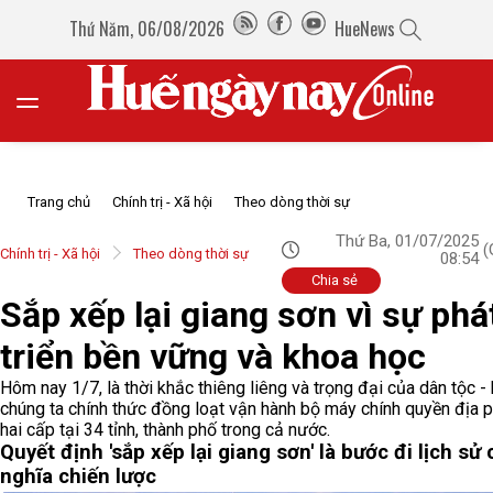
Thứ Năm, 06/08/2026
HueNews
Trang chủ
Chính trị - Xã hội
Theo dòng thời sự
Thứ Ba, 01/07/2025
(
Chính trị - Xã hội
Theo dòng thời sự
08:54
Chia sẻ
Sắp xếp lại giang sơn vì sự phá
triển bền vững và khoa học
Hôm nay 1/7, là thời khắc thiêng liêng và trọng đại của dân tộc - 
chúng ta chính thức đồng loạt vận hành bộ máy chính quyền địa
hai cấp tại 34 tỉnh, thành phố trong cả nước.
Quyết định 'sắp xếp lại giang sơn' là bước đi lịch sử 
nghĩa chiến lược