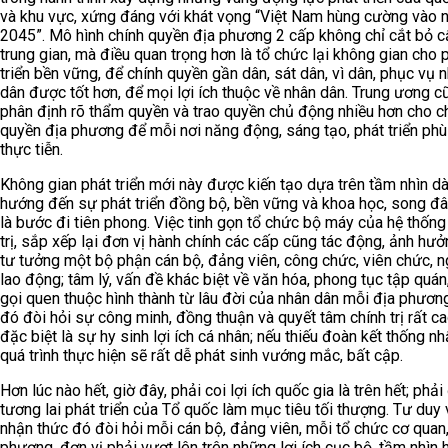
và khu vực, xứng đáng với khát vọng “Việt Nam hùng cường vào
2045”. Mô hình chính quyền địa phương 2 cấp không chỉ cắt bỏ 
trung gian, mà điều quan trọng hơn là tổ chức lại không gian cho 
triển bền vững, để chính quyền gần dân, sát dân, vì dân, phục vụ 
dân được tốt hơn, để mọi lợi ích thuộc về nhân dân. Trung ương c
phân định rõ thẩm quyền và trao quyền chủ động nhiều hơn cho c
quyền địa phương để mỗi nơi năng động, sáng tạo, phát triển ph
thực tiễn.
Không gian phát triển mới này được kiến tạo dựa trên tầm nhìn dà
hướng đến sự phát triển đồng bộ, bền vững và khoa học, song đ
là bước đi tiên phong. Việc tinh gọn tổ chức bộ máy của hệ thống
trị, sắp xếp lại đơn vị hành chính các cấp cũng tác động, ảnh hư
tư tưởng một bộ phận cán bộ, đảng viên, công chức, viên chức, 
lao động; tâm lý, vấn đề khác biệt về văn hóa, phong tục tập quán
gọi quen thuộc hình thành từ lâu đời của nhân dân mỗi địa phương
đó đòi hỏi sự công minh, đồng thuận và quyết tâm chính trị rất c
đặc biệt là sự hy sinh lợi ích cá nhân; nếu thiếu đoàn kết thống nhấ
quá trình thực hiện sẽ rất dễ phát sinh vướng mắc, bất cập.
Hơn lúc nào hết, giờ đây, phải coi lợi ích quốc gia là trên hết; phải
tương lai phát triển của Tổ quốc làm mục tiêu tối thượng. Tư duy 
nhận thức đó đòi hỏi mỗi cán bộ, đảng viên, mỗi tổ chức cơ quan,
phương, đơn vị phải vượt lên trên những lợi ích cục bộ, tầm nhìn 