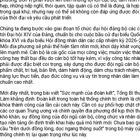
hẹp, những nếp nghĩ, thói quen, tập quán cũ có thể là đúng, là hợp
trong quá khứ, nhưng nay có thể sẽ không còn đáp ứng được đòi
của thời đại và yêu cầu phát triển.
Chúng ta đang bước vào giai đoạn tổ chức đại hội đảng bộ các c
tới Đại hội XIV của Đảng, chuẩn bị cho cuộc bầu cử đại biểu Quố
khóa XVI và đại biểu Hội đồng nhân dân các cấp nhiệm kỳ 2026-
Mỗi địa phương sẽ phải thể hiện tầm nhìn mới, khơi dậy khát vọ
lên mạnh mẽ. Cán bộ là cái gốc của mọi công việc; muôn việc thà
công hay thất bại đều do cán bộ tốt hay kém, vì vậy công tác nhâ
phải được đặc biệt coi trọng; xây dựng cho được đội ngũ cán bộ
phẩm chất, trí tuệ, bản lĩnh, dám hành động, dám chịu trách nhiệm,
năng lực thực tiễn, đạo đức công vụ và uy tín trong nhân dân làm 
chuẩn cao nhất.
Mới đây nhất, trong bài viết “Sức mạnh của đoàn kết”, Tổng Bí th
Lâm khẳng định: Đoàn kết trong toàn hệ thống chính trị chính là ch
khóa thành công của lần cải cách này. Cần có sự phối hợp chặt c
các cơ quan Trung ương và chính quyền địa phương để kịp thời t
khó khăn; sự đồng lòng của đội ngũ cán bộ, công chức và nhân d
tạo nền tảng ổn định triển khai hiệu quả mô hình mới. Chưa bao g
cầu "trên dưới đồng lòng, dọc ngang thông suốt" trong bộ máy c
thống chính trị lại quan trọng như lúc này.