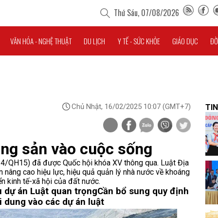
Thứ Sáu, 07/08/2026
VĂN HÓA - NGHỆ THUẬT
DU LỊCH
Y TẾ - SỨC KHỎE
GIÁO DỤC
ĐỜ
Chủ Nhật, 16/02/2025 10:07
(GMT+7)
TIN
áng sản vào cuộc sống
4/QH15) đã được Quốc hội khóa XV thông qua. Luật Địa
 nâng cao hiệu lực, hiệu quả quản lý nhà nước về khoáng
n kinh tế-xã hội của đất nước.
u dự án Luật quan trọng
Cần bổ sung quy định
i dung vào các dự án luật