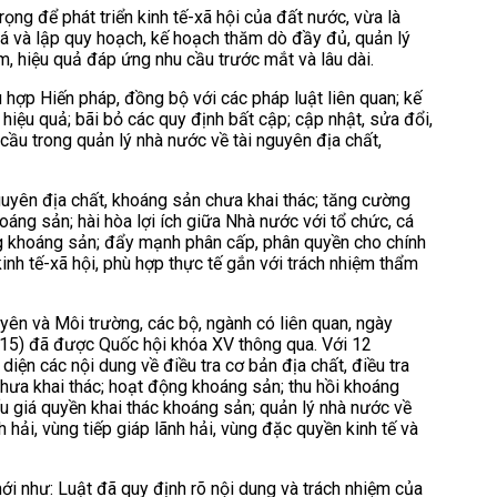
ọng để phát triển kinh tế-xã hội của đất nước, vừa là
iá và lập quy hoạch, kế hoạch thăm dò đầy đủ, quản lý
iệm, hiệu quả đáp ứng nhu cầu trước mắt và lâu dài.
hợp Hiến pháp, đồng bộ với các pháp luật liên quan; kế
ệu quả; bãi bỏ các quy định bất cập; cập nhật, sửa đổi,
cầu trong quản lý nhà nước về tài nguyên địa chất,
nguyên địa chất, khoáng sản chưa khai thác; tăng cường
áng sản; hài hòa lợi ích giữa Nhà nước với tổ chức, cá
g khoáng sản; đẩy mạnh phân cấp, phân quyền cho chính
nh tế-xã hội, phù hợp thực tế gắn với trách nhiệm thẩm
uyên và Môi trường, các bộ, ngành có liên quan, ngày
5) đã được Quốc hội khóa XV thông qua. Với 12
iện các nội dung về điều tra cơ bản địa chất, điều tra
chưa khai thác; hoạt động khoáng sản; thu hồi khoáng
ấu giá quyền khai thác khoáng sản; quản lý nhà nước về
h hải, vùng tiếp giáp lãnh hải, vùng đặc quyền kinh tế và
ới như: Luật đã quy định rõ nội dung và trách nhiệm của