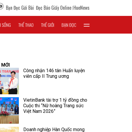
Bạn Đọc Gửi Bài
Đọc Báo Giấy Online
HueNews
I SỐNG
THỂ THAO
THẾ GIỚI
BẠN ĐỌC
 MỚI
Công nhận 146 tân Huấn luyện
viên cấp II Trung ương
VietinBank tài trợ 1 tỷ đồng cho
Cuộc thi “Nữ hoàng Trang sức
Việt Nam 2026”
Doanh nghiệp Hàn Quốc mong