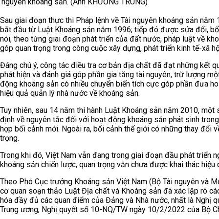
nguyên khoáng sản. (Ảnh KHƯƠNG TRUNG)
Sau giai đoạn thực thi Pháp lệnh về Tài nguyên khoáng sản năm 
bắt đầu từ Luật Khoáng sản năm 1996; tiếp đó được sửa đổi, b
nói, theo từng giai đoạn phát triển của đất nước, pháp luật về 
góp quan trọng trong công cuộc xây dựng, phát triển kinh tế-xã h
Đáng chú ý, công tác điều tra cơ bản địa chất đã đạt những kết
phát hiện và đánh giá góp phần gia tăng tài nguyên, trữ lượng một
động khoáng sản có nhiều chuyển biến tích cực góp phần đưa hoạ
hiệu quả quản lý nhà nước về khoáng sản.
Tuy nhiên, sau 14 năm thi hành Luật Khoáng sản năm 2010, một s
định về nguyên tắc đối với hoạt động khoáng sản phát sinh trong
hợp bối cảnh mới. Ngoài ra, bối cảnh thế giới có những thay đổi v
trọng.
Trong khi đó, Việt Nam vẫn đang trong giai đoạn đầu phát triển n
khoáng sản chiến lược, quan trọng vẫn chưa được khai thác hiệu 
Theo Phó Cục trưởng Khoáng sản Việt Nam (Bộ Tài nguyên và Môi 
cơ quan soạn thảo Luật Địa chất và Khoáng sản đã xác lập rõ các
hóa đầy đủ các quan điểm của Đảng và Nhà nước, nhất là Nghị
Trung ương, Nghị quyết số 10-NQ/TW ngày 10/2/2022 của Bộ Chí