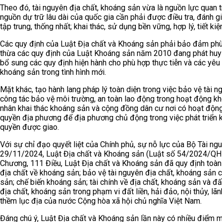
Theo đó, tài nguyên địa chất, khoáng sản vừa là nguồn lực quan tr
nguồn dự trữ lâu dài của quốc gia cần phải được điều tra, đánh g
tập trung, thống nhất; khai thác, sử dụng bền vững, hợp lý, tiết k
Các quy định của Luật Địa chất và Khoáng sản phải bảo đảm phù 
thừa các quy định của Luật Khoáng sản năm 2010 đang phát huy hi
bổ sung các quy định hiện hành cho phù hợp thực tiễn và các yêu 
khoáng sản trong tình hình mới.
Mặt khác, tạo hành lang pháp lý toàn diện trong việc bảo vệ tài 
công tác bảo vệ môi trường, an toàn lao động trong hoạt động kho
nhân khai thác khoáng sản và cộng đồng dân cư nơi có hoạt độn
quyền địa phương để địa phương chủ động trong việc phát triển ki
quyền được giao.
Với sự chỉ đạo quyết liệt của Chính phủ, sự nỗ lực của Bộ Tài ng
29/11/2024, Luật Địa chất và Khoáng sản (Luật số 54/2024/QH1
Chương, 111 Điều, Luật Địa chất và Khoáng sản đã quy định toàn d
địa chất về khoáng sản; bảo vệ tài nguyên địa chất, khoáng sản 
sản; chế biến khoáng sản; tài chính về địa chất, khoáng sản và đ
địa chất, khoáng sản trong phạm vi đất liền, hải đảo, nội thủy, lãn
thềm lục địa của nước Cộng hòa xã hội chủ nghĩa Việt Nam.
Đáng chú ý, Luật Địa chất và Khoáng sản lần này có nhiều điểm m