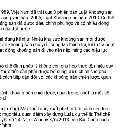
1989, Việt Nam đã trải qua 3 phiên bản Luật Khoáng sản,
ổ sung vào năm 2005; Luật Khoáng sản năm 2010. Có thể
khoáng sản đã được điều chỉnh phù hợp và có nhiều đóng
ội của đất nước.
 quả đáng kể như: Nhiều khu vực khoáng sản mới được
 số khoáng sản chủ yếu; công tác thanh tra, kiểm tra hoạt
t động khoáng sản đi vào nền nếp, nâng cao hiệu lực,
ố chế định pháp lý không còn phù hợp thực tế, nhiều quy
 thực tiễn cần phải được bổ sung, điều chỉnh cho phù
ề cách tiếp cận đối với các khoáng sản chiến lược, quan
gành khoáng sản chiến lược, quan trọng, nhất là một số
quả.
trường) Mai Thế Toản, xuất phát từ bối cảnh nêu trên,
 mục tiêu, quan điểm xây dựng Luật, cụ thể là: Thể chế
 quyết số 24-NQ/TW ngày 3/6/2013 của Ban Chấp hành
nh trị.