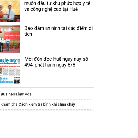
muốn đầu tư khu phức hợp y tế
và công nghệ cao tại Huế
Bảo đảm an ninh tại các điểm di
tích
Mời đón đọc Huế ngày nay số
494, phát hành ngày 8/8
Business law
Ads
Khám phá
Cách kiểm tra bình khí chữa cháy
Citizen Pathway là đơn vị
Tư vấn đầu tư định cư
âu Âu
tốt nhất hiện nay
Biệt thự Vinhomes Cần Giờ
Green Paradise