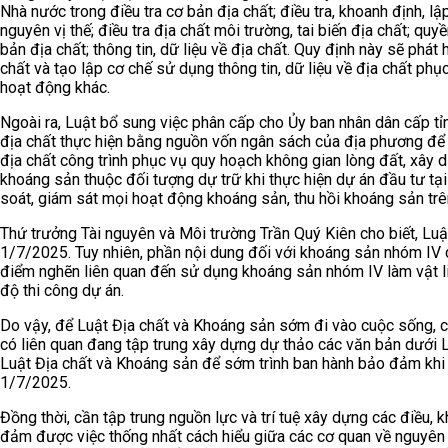
Nhà nước trong điều tra cơ bản địa chất; điều tra, khoanh định, lập
nguyên vị thế; điều tra địa chất môi trường, tai biến địa chất; qu
bản địa chất; thông tin, dữ liệu về địa chất. Quy định này sẽ phát
chất và tạo lập cơ chế sử dụng thông tin, dữ liệu về địa chất phục
hoạt động khác.
Ngoài ra, Luật bổ sung việc phân cấp cho Ủy ban nhân dân cấp tỉ
địa chất thực hiện bằng nguồn vốn ngân sách của địa phương để 
địa chất công trình phục vụ quy hoạch không gian lòng đất, xây d
khoáng sản thuộc đối tượng dự trữ khi thực hiện dự án đầu tư tạ
soát, giám sát mọi hoạt động khoáng sản, thu hồi khoáng sản trê
Thứ trưởng Tài nguyên và Môi trường Trần Quý Kiên cho biết, Luậ
1/7/2025. Tuy nhiên, phần nội dung đối với khoáng sản nhóm IV
điểm nghẽn liên quan đến sử dụng khoáng sản nhóm IV làm vật l
độ thi công dự án.
Do vậy, để Luật Địa chất và Khoáng sản sớm đi vào cuộc sống, cá
có liên quan đang tập trung xây dựng dự thảo các văn bản dưới 
Luật Địa chất và Khoáng sản để sớm trình ban hành bảo đảm khi 
1/7/2025.
Đồng thời, cần tập trung nguồn lực và trí tuệ xây dựng các điều
đảm được việc thống nhất cách hiểu giữa các cơ quan về nguyên