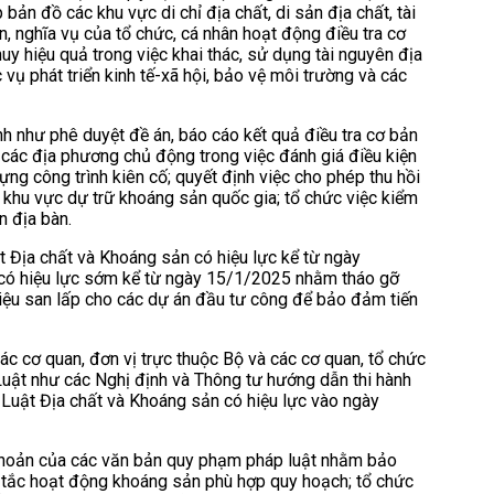
 bản đồ các khu vực di chỉ địa chất, di sản địa chất, tài
yền, nghĩa vụ của tổ chức, cá nhân hoạt động điều tra cơ
 huy hiệu quả trong việc khai thác, sử dụng tài nguyên địa
 vụ phát triển kinh tế-xã hội, bảo vệ môi trường và các
nh như phê duyệt đề án, báo cáo kết quả điều tra cơ bản
các địa phương chủ động trong việc đánh giá điều kiện
ựng công trình kiên cố; quyết định việc cho phép thu hồi
i khu vực dự trữ khoáng sản quốc gia; tổ chức việc kiểm
n địa bàn.
t Địa chất và Khoáng sản có hiệu lực kể từ ngày
 có hiệu lực sớm kể từ ngày 15/1/2025 nhằm tháo gỡ
iệu san lấp cho các dự án đầu tư công để bảo đảm tiến
c cơ quan, đơn vị trực thuộc Bộ và các cơ quan, tổ chức
Luật như các Nghị định và Thông tư hướng dẫn thi hành
Luật Địa chất và Khoáng sản có hiệu lực vào ngày
, khoản của các văn bản quy phạm pháp luật nhằm bảo
 tắc hoạt động khoáng sản phù hợp quy hoạch; tổ chức