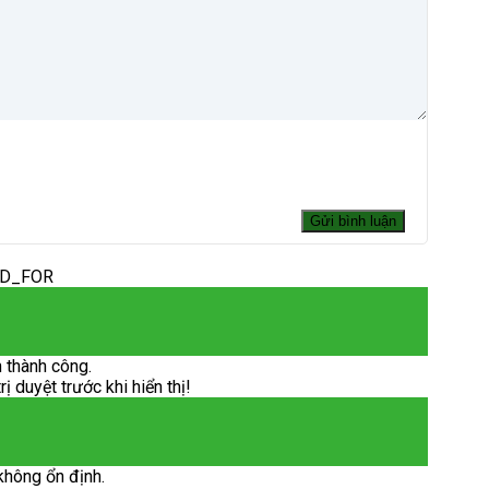
ED_FOR
 thành công.
 duyệt trước khi hiển thị!
không ổn định.