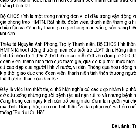
thắng bệnh tật.
Bộ CHQS tỉnh là một trong những đơn vị đi đầu trong vận động v
gia phong trào HMTN. Rất nhiều đoàn viên, thanh niên tham gia h
nhiều lần và đăng ký tham gia ngân hàng máu sống, sẵn sàng hi
khi cần.
Thiếu tá Nguyễn Anh Phong, Trợ lý Thanh niên, Bộ CHQS tỉnh thông
HMTN là hoạt động thường niên của tuổi trẻ LLVT tỉnh. Hàng nă
tỉnh tổ chức từ 1 đến 2 đợt hiến máu, mỗi đợt vận động từ 200 đ
đoàn viên, thanh niên tích cực tham gia, qua đó kịp thời thực hiện
cử cao đẹp của người lính vì nước, vì dân. Thông qua hoạt động 
kịp thời giáo dục cho đoàn viên, thanh niên tinh thần thương ngư
thể thương thân của dân tộc.
Đây là việc làm thiết thực, thể hiện nghĩa cử cao đẹp nhằm kịp thờ
đỡ cứu sống những người bệnh tật, tai nạn rủi ro và những bệnh 
đang trong cơn nguy kịch cần bổ sung máu, đem lại nguồn vui ch
gia đình. Đồng thời, nêu cao tinh thần “vì dân phục vụ” và bản chấ
thống “Bộ đội Cụ Hồ”.
Bài, ảnh: T