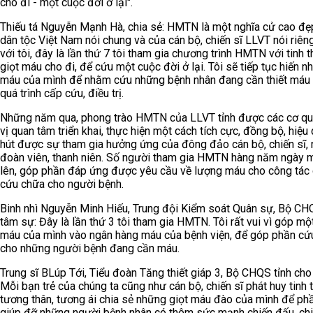
cho đi - một cuộc đời ở lại".
Thiếu tá Nguyễn Mạnh Hà, chia sẻ: HMTN là một nghĩa cử cao đẹ
dân tộc Việt Nam nói chung và của cán bộ, chiến sĩ LLVT nói riêng
với tôi, đây là lần thứ 7 tôi tham gia chương trình HMTN với tinh 
giọt máu cho đi, để cứu một cuộc đời ở lại. Tôi sẽ tiếp tục hiến n
máu của mình để nhằm cứu những bệnh nhân đang cần thiết máu 
quá trình cấp cứu, điều trị.
Những năm qua, phong trào HMTN của LLVT tỉnh được các cơ qu
vị quan tâm triển khai, thực hiện một cách tích cực, đồng bộ, hiệu 
hút được sự tham gia hưởng ứng của đông đảo cán bộ, chiến sĩ, 
đoàn viên, thanh niên. Số người tham gia HMTN hàng năm ngày 
lên, góp phần đáp ứng được yêu cầu về lượng máu cho công tác 
cứu chữa cho người bệnh.
Binh nhì Nguyễn Minh Hiếu, Trung đội Kiểm soát Quân sự, Bộ CH
tâm sự: Đây là lần thứ 3 tôi tham gia HMTN. Tôi rất vui vì góp mộ
máu của mình vào ngân hàng máu của bệnh viện, để góp phần cứ
cho những người bệnh đang cần máu.
Trung sĩ BLúp Tới, Tiểu đoàn Tăng thiết giáp 3, Bộ CHQS tỉnh cho 
Mỗi bạn trẻ của chúng ta cũng như cán bộ, chiến sĩ phát huy tinh 
tương thân, tương ái chia sẻ những giọt máu đào của mình để ph
giúp đỡ những người bệnh nhân có thêm sức mạnh chiến đấu, ch