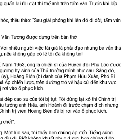
quấn lại rồi đặt thi thể anh trên tấm ván. Trước khi lấp
c, thều thào: “Sau giải phóng khi lên đó di dời, tấm ván
ần Văn Tương được dựng trên bàn thờ.
Với nhiều người việc tái giá là phải đạo nhưng bà vẫn thủ
, nếu không gặp có lẽ tôi đã không tin!
ế. Năm 1963, ông là chiến sĩ của Huyện đội Phú Lộc được
ấm gương hy sinh của Thủ trưởng mình như sau: Sáng đó,
 ủy), Hoàng Biên (bí danh của Phạm Hữu Xuân, Phó Bí
á Ấp chiến lược, trên đường trở về hậu cứ đến khu vực
 rơi vào ổ phục kích.
 dép cao su của tôi bị tụt. Tôi dừng lại xỏ thì Chính trị
 đầu tưởng anh Hiếu, anh Hoành đi trước chạm địch nhưng
hính trị viên Hoàng Biên đã bị rơi vào ổ phục kích.
 chết”.
g. Một lúc sau, tôi thấy bọn chúng ập đến. Tiếng súng
úng dìu đi. Biết không khuất phục được, bọn chúng điên