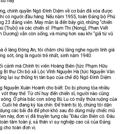
 sử này.
cộng, chính quyền Ngô Đình Diệm về cơ bản đã xóa được
m chí có người đầu hàng. Nếu năm 1955, toàn Đảng bộ Phú
ng 23 đảng viên. May mắn là đến bây giờ, những “chiến
(Truồi) và các chiến sĩ: Phạm Thi (Nong), Phan Viết
 Dương) vẫn còn sống, và mừng hơn sau khi “giã từ vũ
 ở làng Đông An, tôi chăm chú lắng nghe người lính già
g sót, ông là người trẻ nhất, sinh năm 1940.
bối cảnh mà Chính trị viên Hoàng Biên (tức Phạm Hữu
g Bí thư Chi bộ xã Lộc Vĩnh Nguyễn Hà (tức Nguyễn Văn
ng lại sự thống trị tàn bạo của chế độ Ngô Đình Diệm.
ng Nguyễn Xuân Hoành cho biết: Do bị phong tỏa nhiều
ót thay thế. Từ chỉ huy đến chiến sĩ, người nào cũng
 sông. Ở phía bắc con sông Bù Lu có mấy thửa ruộng của
 Cuối hè đang kỳ lúa chín. Để tránh bị lộ, chúng tôi dặn
ận dụng các bãi đá để phơi khô sau đó dùng mấy chiếc mũ
đen này, đơn vị đã truyền tụng câu “Đâu cần Biên có. Đâu
 toàn tâm toàn ý, xả thân vì sự nghiệp cao cả của Đảng.
g cho toàn đơn vị.