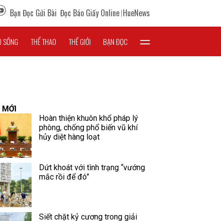
Bạn Đọc Gửi Bài
Đọc Báo Giấy Online
HueNews
I SỐNG
THỂ THAO
THẾ GIỚI
BẠN ĐỌC
 MỚI
Hoàn thiện khuôn khổ pháp lý
phòng, chống phổ biến vũ khí
hủy diệt hàng loạt
Dứt khoát với tình trạng “vướng
mắc rồi để đó”
Siết chặt kỷ cương trong giải