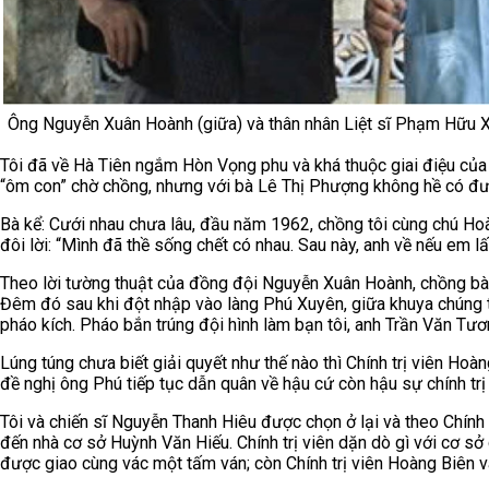
Ông Nguyễn Xuân Hoành (giữa) và thân nhân Liệt sĩ Phạm Hữu 
Tôi đã về Hà Tiên ngắm Hòn Vọng phu và khá thuộc giai điệu của 
“ôm con” chờ chồng, nhưng với bà Lê Thị Phượng không hề có đ
Bà kể: Cưới nhau chưa lâu, đầu năm 1962, chồng tôi cùng chú Hoàn
đôi lời: “Mình đã thề sống chết có nhau. Sau này, anh về nếu em l
Theo lời tường thuật của đồng đội Nguyễn Xuân Hoành, chồng bà 
Đêm đó sau khi đột nhập vào làng Phú Xuyên, giữa khuya chúng tô
pháo kích. Pháo bắn trúng đội hình làm bạn tôi, anh Trần Văn Tươn
Lúng túng chưa biết giải quyết như thế nào thì Chính trị viên Ho
đề nghị ông Phú tiếp tục dẫn quân về hậu cứ còn hậu sự chính trị 
Tôi và chiến sĩ Nguyễn Thanh Hiêu được chọn ở lại và theo Chính
đến nhà cơ sở Huỳnh Văn Hiếu. Chính trị viên dặn dò gì với cơ sở 
được giao cùng vác một tấm ván; còn Chính trị viên Hoàng Biên 