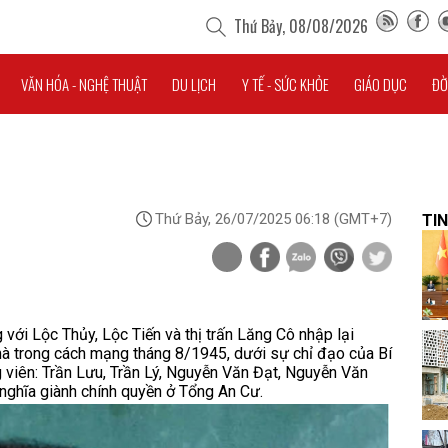
Thứ Bảy, 08/08/2026
VĂN HÓA - NGHỆ THUẬT
DU LỊCH
Y TẾ - SỨC KHỎE
GIÁO DỤC
ĐỜ
Thứ Bảy, 26/07/2025 06:18
(GMT+7)
TIN
 với Lộc Thủy, Lộc Tiến và thị trấn Lăng Cô nhập lại
mà trong cách mạng tháng 8/1945, dưới sự chỉ đạo của Bí
 viên: Trần Lưu, Trần Lý, Nguyễn Văn Đạt, Nguyễn Văn
nghĩa giành chính quyền ở Tổng An Cư.