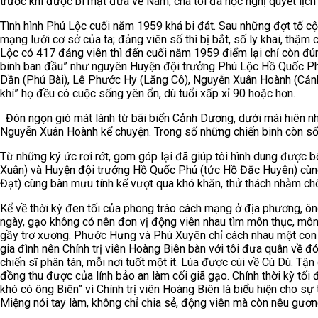
trước khi được bí mật đưa về Nam, cha tôi đã học nghị quyết lịch
Tình hình Phú Lộc cuối năm 1959 khá bi đát. Sau những đợt tố 
mạng lưới cơ sở của ta; đảng viên số thì bị bắt, số ly khai, thậ
Lộc có 417 đảng viên thì đến cuối năm 1959 điểm lại chỉ còn đú
binh ban đầu” như nguyên Huyện đội trưởng Phú Lộc Hồ Quốc Phú 
Dần (Phú Bài), Lê Phước Hy (Lăng Cô), Nguyễn Xuân Hoành (Cảnh
khí” họ đều có cuộc sống yên ổn, dù tuổi xấp xỉ 90 hoặc hơn.
Đón ngọn gió mát lành từ bãi biển Cảnh Dương, dưới mái hiên nhà
Nguyễn Xuân Hoành kể chuyện. Trong số những chiến binh còn sốn
Từ những ký ức rơi rớt, gom góp lại đã giúp tôi hình dung được 
Xuân) và Huyện đội trưởng Hồ Quốc Phú (tức Hồ Đắc Huyên) cùn
Đạt) cùng bàn mưu tính kế vượt qua khó khăn, thử thách nhằm chố
Kể về thời kỳ đen tối của phong trào cách mạng ở địa phương, ô
ngày, gạo không có nên đơn vị động viên nhau tìm môn thục, môn v
gầy trơ xương. Phước Hưng và Phú Xuyên chỉ cách nhau một con
gia đình nên Chính trị viên Hoàng Biên bàn với tôi đưa quân về đó.
chiến sĩ phân tán, mỗi nơi tuốt một ít. Lúa được cùi về Cù Dù. T
đồng thu được của lính bảo an làm cối giã gạo. Chính thời kỳ tối 
khó có ông Biên” vì Chính trị viên Hoàng Biên là biểu hiện cho sự
Miệng nói tay làm, không chỉ chia sẻ, động viên mà còn nêu gươn