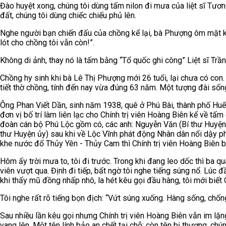
Đào huyệt xong, chúng tôi dùng tấm nilon đi mưa của liệt sĩ Tương 
đất, chúng tôi dùng chiếc chiếu phủ lên.
Nghe người bạn chiến đấu của chồng kể lại, bà Phượng ôm mặt khó
lót cho chồng tôi vẫn còn!”.
Không di ảnh, thay nó là tấm bằng “Tổ quốc ghi công” Liệt sĩ Tr
Chồng hy sinh khi bà Lê Thị Phượng mới 26 tuổi, lại chưa có con. 
tiết thờ chồng, tính đến nay vừa đúng 63 năm. Một tượng đài sống
Ông Phan Viết Dần, sinh năm 1938, quê ở Phú Bài, thành phố Hu
đơn vị bố trí làm liên lạc cho Chính trị viên Hoàng Biên kể về t
đoàn cán bộ Phú Lộc gồm có, các anh: Nguyễn Văn (Bí thư Huyện
thư Huyện ủy) sau khi về Lộc Vĩnh phát động Nhân dân nổi dậy ph
khe nước đổ Thủy Yên - Thủy Cam thì Chính trị viên Hoàng Biên bị
Hôm ấy trời mưa to, tôi đi trước. Trong khi đang leo dốc thì ba quai
viên vượt qua. Định đi tiếp, bất ngờ tôi nghe tiếng súng nổ. Lúc
khi thấy mũ đồng nhấp nhô, la hét kêu gọi đầu hàng, tôi mới biết C
Tôi nghe rất rõ tiếng bọn địch: “Vứt súng xuống. Hàng sống, chống
Sau nhiều lần kêu gọi nhưng Chính trị viên Hoàng Biên vẫn im lặn
vang lên. Một tên lính bảo an chết tại chỗ; còn tên bị thương, ch