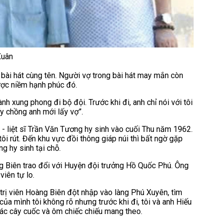
Xuân
bài hát cùng tên. Người vợ trong bài hát may mắn còn
ược niềm hạnh phúc đó.
h xung phong đi bộ đội. Trước khi đi, anh chỉ nói với tôi
ấy chồng anh mới lấy vợ”.
- liệt sĩ Trần Văn Tương hy sinh vào cuối Thu năm 1962.
i rút. Đến khu vực đồi thông giáp núi thì bất ngờ gặp
g hy sinh tại chỗ.
àng Biên trao đổi với Huyện đội trưởng Hồ Quốc Phú. Ông
viên tự lo.
 trị viên Hoàng Biên đột nhập vào làng Phú Xuyên, tìm
của mình tôi không rõ nhưng trước khi đi, tôi và anh Hiếu
vác cây cuốc và ôm chiếc chiếu mang theo.