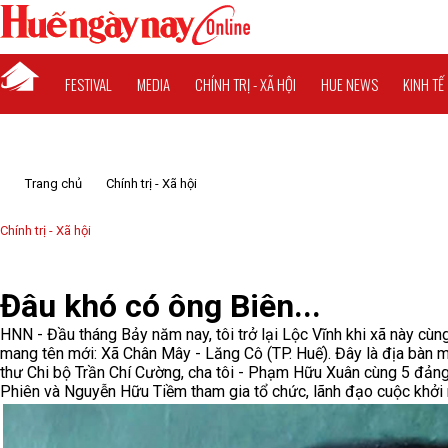
FESTIVAL
MEDIA
CHÍNH TRỊ - XÃ HỘI
HUE NEWS
KINH TẾ
Trang chủ
Chính trị - Xã hội
Chính trị - Xã hội
Đâu khó có ông Biên...
HNN - Đầu tháng Bảy năm nay, tôi trở lại Lộc Vĩnh khi xã này cùng
mang tên mới: Xã Chân Mây - Lăng Cô (TP. Huế). Đây là địa bàn 
thư Chi bộ Trần Chí Cường, cha tôi - Phạm Hữu Xuân cùng 5 đảng
Phiên và Nguyễn Hữu Tiềm tham gia tổ chức, lãnh đạo cuộc khởi 