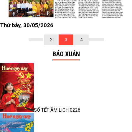
Thứ bảy, 30/05/2026
2
3
4
BÁO XUÂN
SỐ TẾT ÂM LỊCH 0226