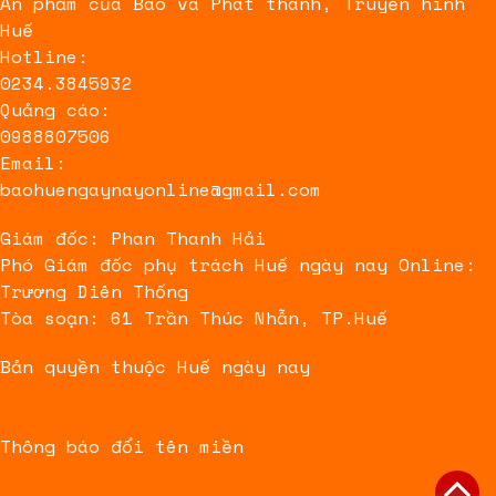
Ấn phẩm của Báo và Phát thanh, Truyền hình
Huế
Hotline:
0234.3845932
Quảng cáo:
0988807506
Email:
baohuengaynayonline@gmail.com
Giám đốc: Phan Thanh Hải
Phó Giám đốc phụ trách Huế ngày nay Online:
Trương Diên Thống
Tòa soạn: 61 Trần Thúc Nhẫn, TP.Huế
Bản quyền thuộc Huế ngày nay
Thông báo đổi tên miền