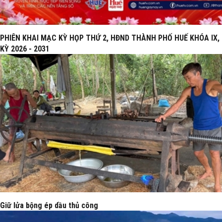
PHIÊN KHAI MẠC KỲ HỌP THỨ 2, HĐND THÀNH PHỐ HUẾ KHÓA IX,
KỲ 2026 - 2031
Giữ lửa bộng ép dầu thủ công