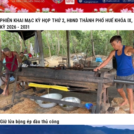
PHIÊN KHAI MẠC KỲ HỌP THỨ 2, HĐND THÀNH PHỐ HUẾ KHÓA IX,
KỲ 2026 - 2031
Giữ lửa bộng ép dầu thủ công