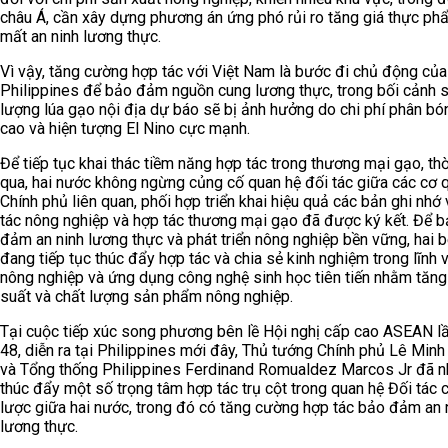
châu Á, cần xây dựng phương án ứng phó rủi ro tăng giá thực ph
mất an ninh lương thực.
Vì vậy, tăng cường hợp tác với Việt Nam là bước đi chủ động của
Philippines để bảo đảm nguồn cung lương thực, trong bối cảnh 
lượng lúa gạo nội địa dự báo sẽ bị ảnh hưởng do chi phí phân bó
cao và hiện tượng El Nino cực mạnh.
Để tiếp tục khai thác tiềm năng hợp tác trong thương mại gạo, thờ
qua, hai nước không ngừng củng cố quan hệ đối tác giữa các cơ 
Chính phủ liên quan, phối hợp triển khai hiệu quả các bản ghi nhớ
tác nông nghiệp và hợp tác thương mại gạo đã được ký kết. Để 
đảm an ninh lương thực và phát triển nông nghiệp bền vững, hai 
đang tiếp tục thúc đẩy hợp tác và chia sẻ kinh nghiệm trong lĩnh 
nông nghiệp và ứng dụng công nghệ sinh học tiên tiến nhằm tăn
suất và chất lượng sản phẩm nông nghiệp.
Tại cuộc tiếp xúc song phương bên lề Hội nghị cấp cao ASEAN l
48, diễn ra tại Philippines mới đây, Thủ tướng Chính phủ Lê Min
và Tổng thống Philippines Ferdinand Romualdez Marcos Jr đã nh
thúc đẩy một số trọng tâm hợp tác trụ cột trong quan hệ Đối tác 
lược giữa hai nước, trong đó có tăng cường hợp tác bảo đảm an 
lương thực.