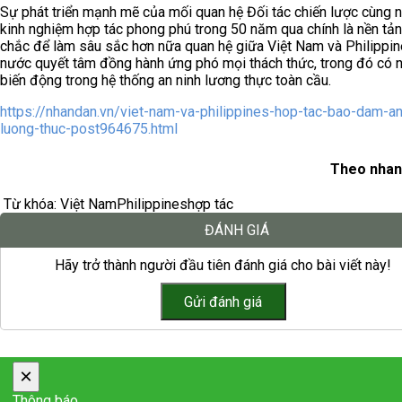
Sự phát triển mạnh mẽ của mối quan hệ Đối tác chiến lược cùng 
kinh nghiệm hợp tác phong phú trong 50 năm qua chính là nền tả
chắc để làm sâu sắc hơn nữa quan hệ giữa Việt Nam và Philippin
nước quyết tâm đồng hành ứng phó mọi thách thức, trong đó có 
biến động trong hệ thống an ninh lương thực toàn cầu.
https://nhandan.vn/viet-nam-va-philippines-hop-tac-bao-dam-an
luong-thuc-post964675.html
Theo nhan
Từ khóa:
Việt Nam
Philippines
hợp tác
ĐÁNH GIÁ
Hãy trở thành người đầu tiên đánh giá cho bài viết này!
×
Thông báo