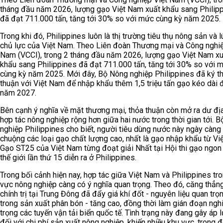
tháng đầu năm 2026, lượng gạo Việt Nam xuất khẩu sang Philip
đã đạt 711.000 tấn, tăng tới 30% so với mức cùng kỳ năm 2025.
Trong khi đó, Philippines luôn là thị trường tiêu thụ nông sản và 
chủ lực của Việt Nam. Theo Liên đoàn Thương mại và Công nghiệ
Nam (VCCI), trong 2 tháng đầu năm 2026, lượng gạo Việt Nam x
khẩu sang Philippines đã đạt 711.000 tấn, tăng tới 30% so với 
cùng kỳ năm 2025. Mới đây, Bộ Nông nghiệp Philippines đã ký t
thuận với Việt Nam để nhập khẩu thêm 1,5 triệu tấn gạo kéo dài 
năm 2027.
Bên cạnh ý nghĩa về mặt thương mại, thỏa thuận còn mở ra dư đị
hợp tác nông nghiệp rộng hơn giữa hai nước trong thời gian tới. 
nghiệp Philippines cho biết, người tiêu dùng nước này ngày càng
chuộng các loại gạo chất lượng cao, nhất là gạo nhập khẩu từ Vi
Gạo ST25 của Việt Nam từng đoạt giải Nhất tại Hội thi gạo ngon
thế giới lần thứ 15 diễn ra ở Philippines.
Trong bối cảnh hiện nay, hợp tác giữa Việt Nam và Philippines tro
vực nông nghiệp càng có ý nghĩa quan trọng. Theo đó, căng thẳn
chính trị tại Trung Đông đã đẩy giá khí đốt - nguyên liệu quan trọ
trong sản xuất phân bón - tăng cao, đồng thời làm gián đoạn ng
trọng các tuyến vận tải biển quốc tế. Tình trạng này đang gây áp l
đối với chi phí sản xuất nông nghiệp, khiến nhiều khu vực, trong 