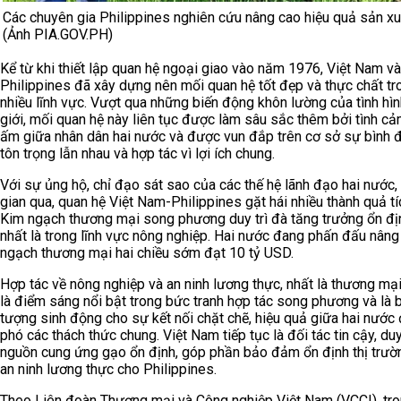
Các chuyên gia Philippines nghiên cứu nâng cao hiệu quả sản xuấ
(Ảnh PIA.GOV.PH)
Kể từ khi thiết lập quan hệ ngoại giao vào năm 1976, Việt Nam và
Philippines đã xây dựng nên mối quan hệ tốt đẹp và thực chất tr
nhiều lĩnh vực. Vượt qua những biến động khôn lường của tình hìn
giới, mối quan hệ này liên tục được làm sâu sắc thêm bởi tình c
ấm giữa nhân dân hai nước và được vun đắp trên cơ sở sự bình 
tôn trọng lẫn nhau và hợp tác vì lợi ích chung.
Với sự ủng hộ, chỉ đạo sát sao của các thế hệ lãnh đạo hai nước, 
gian qua, quan hệ Việt Nam-Philippines gặt hái nhiều thành quả tí
Kim ngạch thương mại song phương duy trì đà tăng trưởng ổn đị
nhất là trong lĩnh vực nông nghiệp. Hai nước đang phấn đấu nâng
ngạch thương mại hai chiều sớm đạt 10 tỷ USD.
Hợp tác về nông nghiệp và an ninh lương thực, nhất là thương mại
là điểm sáng nổi bật trong bức tranh hợp tác song phương và là 
tượng sinh động cho sự kết nối chặt chẽ, hiệu quả giữa hai nước
phó các thách thức chung. Việt Nam tiếp tục là đối tác tin cậy, duy
nguồn cung ứng gạo ổn định, góp phần bảo đảm ổn định thị trườ
an ninh lương thực cho Philippines.
Theo Liên đoàn Thương mại và Công nghiệp Việt Nam (VCCI), tro