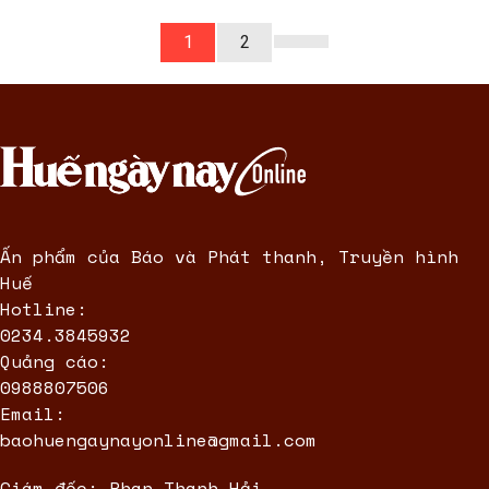
1
2
Ấn phẩm của Báo và Phát thanh, Truyền hình
Huế
Hotline:
0234.3845932
Quảng cáo:
0988807506
Email:
baohuengaynayonline@gmail.com
Giám đốc: Phan Thanh Hải