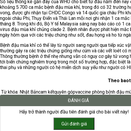
Số liệu thống kê gần đây của WHO cho biết từ đầu năm đến nay 
khoảng 5.700 ca mắc bệnh đậu mùa khỉ, trong đó có 32 trường h
vong, được ghi nhận tại CHDC Congo và 14 quốc gia châu Phi kh
ngoài châu Phi, Thụy Điển và Thái Lan mỗi nơi ghi nhận 1 ca mắc 
tháng 8. Trong khi đó, Bộ Y tế Malaysia sáng nay báo cáo có 1 c
virus đậu mùa khỉ chủng clade 2. Bệnh nhân được phát hiện mắc
ngày hôm qua với các triệu chứng như sốt, đau họng và ho từ ngà
Bệnh đậu mùa khỉ có thể lây từ người sang người qua tiếp xúc vật
thường gây ra các triệu chứng giống như cúm và các vết loét có 
Thông thường bệnh ở thể nhẹ nhưng vẫn có nguy cơ gây tử vong 
tới biến chứng nghiêm trọng trong một số trường hợp, đặc biệt là
thai phụ và những người có hệ miễn dịch suy yếu như người có HI
Theo baot
Từ khóa:
Nhật Bản
cam kết
quyên góp
vaccine phòng bệnh đậu mù
ĐÁNH GIÁ
Hãy trở thành người đầu tiên đánh giá cho bài viết này!