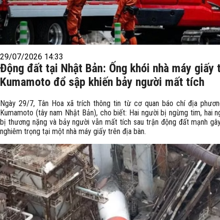
29/07/2026 14:33
Động đất tại Nhật Bản: Ống khói nhà máy giấy t
Kumamoto đổ sập khiến bảy người mất tích
Ngày 29/7, Tân Hoa xã trích thông tin từ cơ quan báo chí địa phương
Kumamoto (tây nam Nhật Bản), cho biết: Hai người bị ngừng tim, hai n
bị thương nặng và bảy người vẫn mất tích sau trận động đất mạnh gây 
nghiêm trọng tại một nhà máy giấy trên địa bàn.