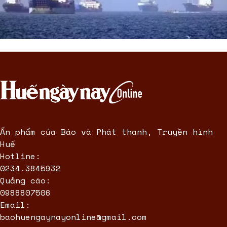
Ấn phẩm của Báo và Phát thanh, Truyền hình
Huế
Hotline:
0234.3845932
Quảng cáo:
0988807506
Email:
baohuengaynayonline@gmail.com