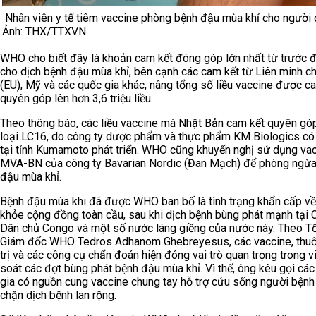
Nhân viên y tế tiêm vaccine phòng bệnh đậu mùa khỉ cho người 
Ảnh: THX/TTXVN
WHO cho biết đây là khoản cam kết đóng góp lớn nhất từ trước 
cho dịch bệnh đậu mùa khỉ, bên cạnh các cam kết từ Liên minh c
(EU), Mỹ và các quốc gia khác, nâng tổng số liều vaccine được c
quyên góp lên hơn 3,6 triệu liều.
Theo thông báo, các liều vaccine mà Nhật Bản cam kết quyên gó
loại LC16, do công ty dược phẩm và thực phẩm KM Biologics có 
tại tỉnh Kumamoto phát triển. WHO cũng khuyến nghị sử dụng va
MVA-BN của công ty Bavarian Nordic (Đan Mạch) để phòng ngừ
đậu mùa khỉ.
Bệnh đậu mùa khi đã được WHO ban bố là tình trạng khẩn cấp v
khỏe cộng đồng toàn cầu, sau khi dịch bệnh bùng phát mạnh tại
Dân chủ Congo và một số nước láng giềng của nước này. Theo T
Giám đốc WHO Tedros Adhanom Ghebreyesus, các vaccine, thuố
trị và các công cụ chẩn đoán hiện đóng vai trò quan trọng trong v
soát các đợt bùng phát bệnh đậu mùa khỉ. Vì thế, ông kêu gọi cá
gia có nguồn cung vaccine chung tay hỗ trợ cứu sống người bệnh
chặn dịch bệnh lan rộng.