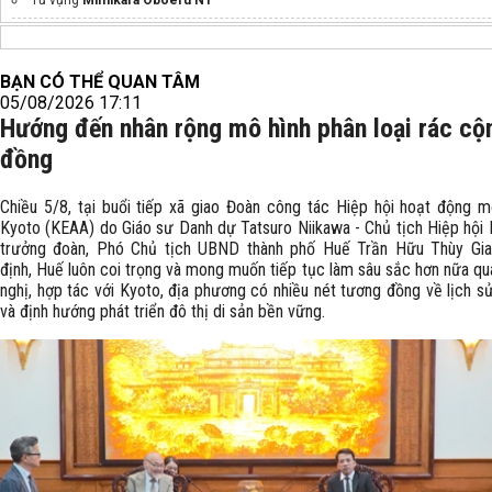
Từ vựng
Mimikara Oboeru N1
BẠN CÓ THỂ QUAN TÂM
05/08/2026 17:11
Hướng đến nhân rộng mô hình phân loại rác cộ
đồng
Chiều 5/8, tại buổi tiếp xã giao Đoàn công tác Hiệp hội hoạt động m
Kyoto (KEAA) do Giáo sư Danh dự Tatsuro Niikawa - Chủ tịch Hiệp hội
trưởng đoàn, Phó Chủ tịch UBND thành phố Huế Trần Hữu Thùy Gi
định, Huế luôn coi trọng và mong muốn tiếp tục làm sâu sắc hơn nữa qu
nghị, hợp tác với Kyoto, địa phương có nhiều nét tương đồng về lịch s
và định hướng phát triển đô thị di sản bền vững.