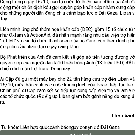
Cũng trong ngày 16/10, các tổ chức từ thiện hàng đầu của Anh đ
động một chiến dịch kêu gọi quyên góp khẩn cấp nhằm cung cấp 
cho những người dân đang chịu cảnh bạo lực ở Dải Gaza, Liban 
Tây.
Liên minh ứng phó thảm họa khẩn cấp (DEC), gồm 15 tổ chức từ t
như Oxfam và ActionAid, đã nhấn mạnh rằng nhu cầu viện trợ hiện
"rất lớn" và các tổ chức thành viên của họ đang cần thêm kinh ph
ứng nhu cầu nhân đạo ngày càng tăng.
Bộ Phát triển của Anh đã cam kết sẽ góp số tiền tương đương với
quyên góp của người dân là10 triệu bảng Anh (13 triệu USD) để h
chiến dịch cứu trợ Trung Đông này.
Ai Cập đã gửi một máy bay chở 22 tấn hàng cứu trợ đến Liban v
16/10, giữa bối cảnh các cuộc không kích của Israel tiếp tục leo 
Chính phủ Ai Cập cam kết sẽ tiếp tục cung cấp viện trợ và làm việ
các tổ chức quốc tế để giúp Liban giảm bớt gánh nặng do xung đ
ra.
Theo baot
Từ khóa:
Liên hợp quốc
cảnh báo
nguy cơ
nạn đói
Dải Gaza