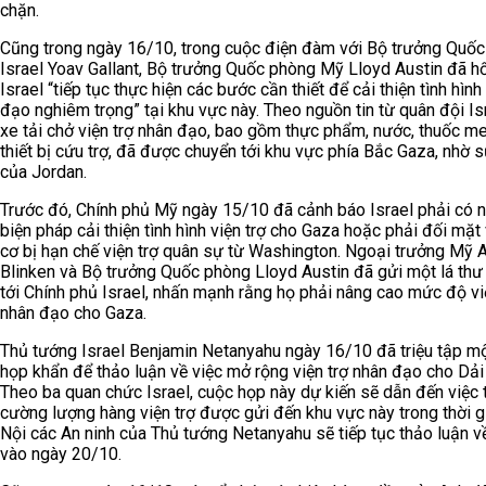
chặn.
Cũng trong ngày 16/10, trong cuộc điện đàm với Bộ trưởng Quố
Israel Yoav Gallant, Bộ trưởng Quốc phòng Mỹ Lloyd Austin đã hố
Israel “tiếp tục thực hiện các bước cần thiết để cải thiện tình hình
đạo nghiêm trọng” tại khu vực này. Theo nguồn tin từ quân đội Is
xe tải chở viện trợ nhân đạo, bao gồm thực phẩm, nước, thuốc m
thiết bị cứu trợ, đã được chuyển tới khu vực phía Bắc Gaza, nhờ s
của Jordan.
Trước đó, Chính phủ Mỹ ngày 15/10 đã cảnh báo Israel phải có 
biện pháp cải thiện tình hình viện trợ cho Gaza hoặc phải đối mặt
cơ bị hạn chế viện trợ quân sự từ Washington. Ngoại trưởng Mỹ 
Blinken và Bộ trưởng Quốc phòng Lloyd Austin đã gửi một lá thư
tới Chính phủ Israel, nhấn mạnh rằng họ phải nâng cao mức độ vi
nhân đạo cho Gaza.
Thủ tướng Israel Benjamin Netanyahu ngày 16/10 đã triệu tập m
họp khẩn để thảo luận về việc mở rộng viện trợ nhân đạo cho Dải
Theo ba quan chức Israel, cuộc họp này dự kiến sẽ dẫn đến việc 
cường lượng hàng viện trợ được gửi đến khu vực này trong thời gi
Nội các An ninh của Thủ tướng Netanyahu sẽ tiếp tục thảo luận v
vào ngày 20/10.