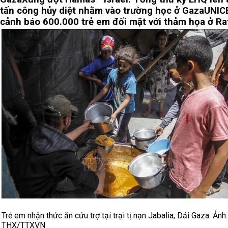
tấn công hủy diệt nhằm vào trường học ở Gaza
UNIC
cảnh báo 600.000 trẻ em đối mặt với thảm họa ở Ra
Trẻ em nhận thức ăn cứu trợ tại trại tị nạn Jabalia, Dải Gaza. Ảnh:
THX/TTXVN