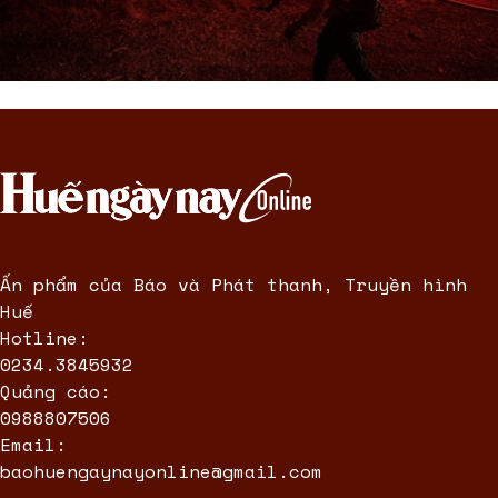
Ấn phẩm của Báo và Phát thanh, Truyền hình
Huế
Hotline:
0234.3845932
Quảng cáo:
0988807506
Email:
baohuengaynayonline@gmail.com