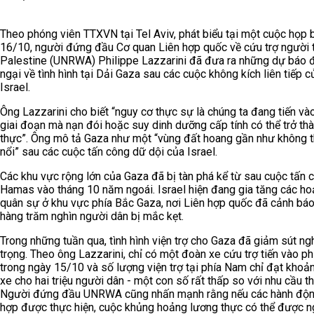
Theo phóng viên TTXVN tại Tel Aviv, phát biểu tại một cuộc họp
16/10, người đứng đầu Cơ quan Liên hợp quốc về cứu trợ người t
Palestine (UNRWA) Philippe Lazzarini đã đưa ra những dự báo 
ngại về tình hình tại Dải Gaza sau các cuộc không kích liên tiếp c
Israel.
Ông Lazzarini cho biết “nguy cơ thực sự là chúng ta đang tiến và
giai đoạn mà nạn đói hoặc suy dinh dưỡng cấp tính có thể trở thà
thực”. Ông mô tả Gaza như một “vùng đất hoang gần như không 
nổi” sau các cuộc tấn công dữ dội của Israel.
Các khu vực rộng lớn của Gaza đã bị tàn phá kể từ sau cuộc tấn 
Hamas vào tháng 10 năm ngoái. Israel hiện đang gia tăng các h
quân sự ở khu vực phía Bắc Gaza, nơi Liên hợp quốc đã cảnh bá
hàng trăm nghìn người dân bị mắc kẹt.
Trong những tuần qua, tình hình viện trợ cho Gaza đã giảm sút n
trọng. Theo ông Lazzarini, chỉ có một đoàn xe cứu trợ tiến vào p
trong ngày 15/10 và số lượng viện trợ tại phía Nam chỉ đạt kho
xe cho hai triệu người dân - một con số rất thấp so với nhu cầu th
Người đứng đầu UNRWA cũng nhấn mạnh rằng nếu các hành độn
hợp được thực hiện, cuộc khủng hoảng lương thực có thể được 